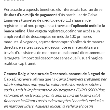
Per accedir a aquests beneficis, els interessats hauran de ser
u
titulars d'un mitjà de pagament
d'ús particular de Caixa
Enginyers (targetes de crèdit, de dèbit…) i hauran de
registrar-se al nou programa a través de
l'aplicació mòbil o la
t
banca online
. Una vegada registrats, obtindran accés a un
ampli ventall de descomptes en més de 130 primeres
marques. A vegades, aquest descompte s'aplicarà de manera
s
directa i, en altres casos, el descompte es materialitzarà a
través d'un sistema de cashback que abonarà directament en
la targeta l'import del descompte sense que l'usuari hagi de
realitzar cap tràmit
Gemma Roig, directora de Desenvolupament de Negoci de
Caixa Enginyers
, afirma que “
a Caixa Enginyers treballem per
oferir solucions que aportin valor real a les nostres sòcies i
socis i, amb la implementació del programa EURO 6000 Plus,
reforcem el nostre compromís amb la cura de la seva salut
financera facilitant l'accés a descomptes i beneficis exclusius
en marques líders. Aquesta iniciativa reflexa el nostre