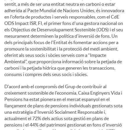
sentit, a més de ser una entitat neutra en carboni o estar
adherida al Pacte Mundial de Nacions Unides, és innovadora
en l'oferta de productes i serveis responsables, com el CdE
ODS Impact ISR, FI, el primer fons d'una gestora nacional on
els Objectius de Desenvolupament Sostenible (ODS) i el seu
mesurament determinen la política d'inversió de fons. Un
dels principals focus de l'Entitat és fomentar accions per a
promoure la sostenibilitat i la protecció del medi ambient,
oferint als seus socis i sòcies serveis com a “Impacte
Ambiental”, que proporciona informació sobre la petjada de
carboni i la petjada hídrica que generen les transaccions,
consums i compres dels seus socis i sòcies.
D'acord amb el compromís del Grup de contribuir al
creixement sostenible de l'economia, Caixa Enginyers Vida i
Pensions ha estat pionera en el mercat espanyol en el
llançament de plans de pensions individuals gestionats sota
una estratègia d'Inversió Socialment Responsable i,
actualment el 72% dels actius sota gestió en plans de
pensions i el 44% del patrimoni gestionat en fons d'inversió