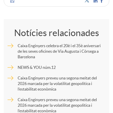
C
o
Notícies relacionades
m
Caixa Enginyers celebra el 20è i el 35è aniversari
de les seves oficines de Via Augusta i Còrsega a
p
Barcelona
NEWS & YOU núm.12
a
Caixa Enginyers preveu una segona meitat del
2026 marcada per la volatilitat geopolítica i
r
l’estabilitat econòmica
Caixa Enginyers preveu una segona meitat del
t
2026 marcada per la volatilitat geopolítica i
l’estabilitat econòmica