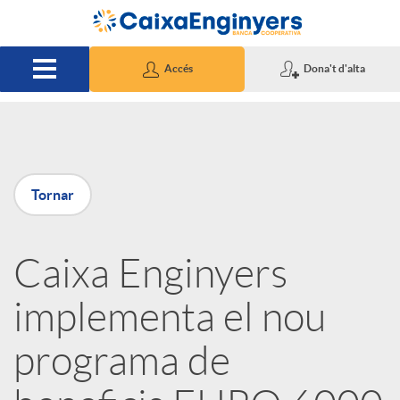
Salta al contingut principal
Accés
Dona't d'alta
P
Tornar
u
Caixa Enginyers
b
implementa el nou
l
programa de
i