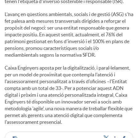
tenen l'etiqueta d'inversió sostenible i responsable (ISR).
L'avanç en qüestions ambientals, socials i de gestió (ASG) s'ha
fet palesa amb mesures transversals dirigides a reforçar el
propòsit del negoci: ser una entitat responsable que genera
impacte positiu. En aquest sentit, actualment, el 76% del
patrimoni gestionat en fons d'inversió i el 100% en plans de
pensions, promou característiques socials i/o
mediambientals segons la normativa SFDR.
Caixa Enginyers aposta per la digitalització, i paral·lelament,
per un model de proximitat que contempla l'atenció i
l'assessorament personalitzat a través d'oficines –l'Entitat
compta amb un total de 33-. Per a potenciar aquest ADN
digital i pròxim i una atenció personalitzada integral, Caixa
Enginyers té disponible un innovador servei a socis amb
metodologia 'agile', una nova manera de treballar flexible que
permet als gerents una atenció digital que complementa
l'assessorament presencial.