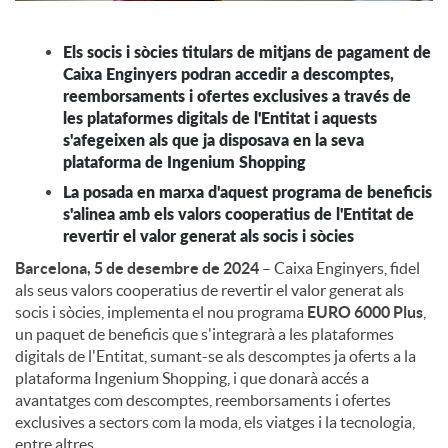
c
Els socis i sòcies titulars de mitjans de pagament de
Caixa Enginyers podran accedir a descomptes,
reemborsaments i ofertes exclusives a través de
o
les plataformes digitals de l'Entitat i aquests
s'afegeixen als que ja disposava en la seva
plataforma de Ingenium Shopping
n
La posada en marxa d'aquest programa de beneficis
s'alinea amb els valors cooperatius de l'Entitat de
t
revertir el valor generat als socis i sòcies
Barcelona, 5 de desembre de 2024
– Caixa Enginyers, fidel
als seus valors cooperatius de revertir el valor generat als
i
socis i sòcies, implementa el nou programa
EURO 6000 Plus
,
un paquet de beneficis que s'integrarà a les plataformes
digitals de l'Entitat, sumant-se als descomptes ja oferts a la
n
plataforma Ingenium Shopping, i que donarà accés a
avantatges com descomptes, reemborsaments i ofertes
exclusives a sectors com la moda, els viatges i la tecnologia,
g
entre altres.