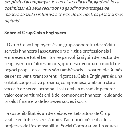
propòsit d'acompanyar-los en el seu dia a dia, ajudant-los a
optimitzar els seus recursos i a gaudir d'avantatges de
manera senzilla i intuïtiva a través de les nostres plataformes
digitals
”.
Sobre el Grup Caixa Enginyers
El Grup Caixa Enginyers és un grup cooperatiu de crèdit i
serveis financers i asseguradors dirigit a professionals i
empreses de tot el territori espanyol, ja siguin del sector de
l'enginyeria o d'altres àmbits, que desenvolupa un model de
negoci propi, -els clients són també socis-, i sostenible. A més
de ser solvent, transparent i rigorosa, Caixa Enginyers és una
entitat cooperativa pròxima, compromesa, amb una clara
vocació de servei personalitzat i amb la missió de generar
valor compartit més enllà del component financer, i cuidar de
la salut financera de les seves sòcies i socis.
La sostenibilitat és un dels eixos vertebradors de Grup,
visible en tots els seus àmbits d'actuació més enllà dels
projectes de Responsabilitat Social Corporativa. En aquest