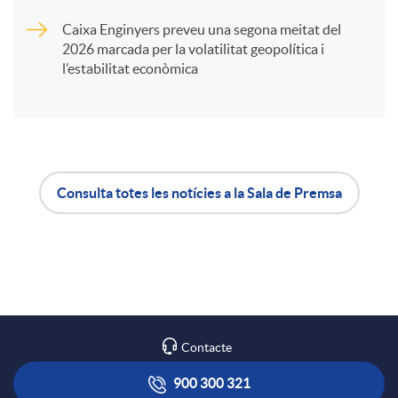
i
Caixa Enginyers preveu una segona meitat del
2026 marcada per la volatilitat geopolítica i
l’estabilitat econòmica
r
a
X
Consulta totes les notícies a la Sala de Premsa
A
B
a
p
o
r
l
t
Contacte
x
i
ó
900 300 321