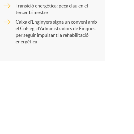
o
r
Transició energètica: peça clau en el
tercer trimestre
m
Caixa d’Enginyers signa un conveni amb
t
el Col·legi d’Administradors de Finques
a
per seguir impulsant la rehabilitació
energètica
r
a
X
a