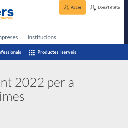
Accés
Dona't d'alta
preses
Institucions
ofessionals
Productes i serveis
nt 2022 per a
pimes