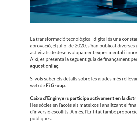
d
e
La transformació tecnològica i digital és una const
aprovació, el juliol de 2020, s’han publicat diverses 
c
activitats de desenvolupament experimental i innov
Així, es presenta la següent guia de finançament pe
aquest enllaç
.
o
Si vols saber els detalls sobre les ajudes més rellev
web de
Fi Group
.
n
Caixa d’Enginyers participa activament en la distr
i les sòcies en l’accés als mateixos i analitzant el 
t
d’inversió escollits. A més, l’Entitat també proporc
publiques.
i