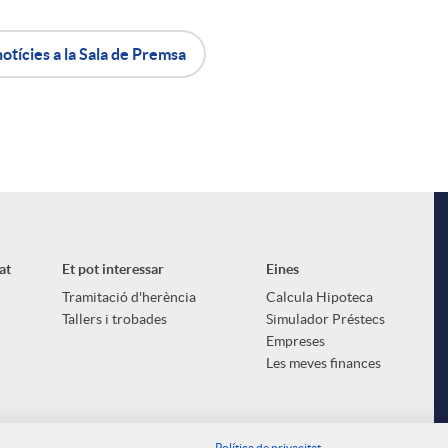
notícies a la Sala de Premsa
at
Et pot interessar
Eines
Tramitació d'herència
Calcula Hipoteca
Tallers i trobades
Simulador Préstecs
Empreses
Les meves finances
Política de privacitat