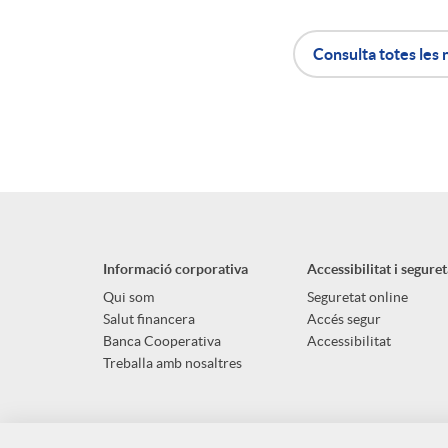
n
Consulta totes les 
g
A
B
u
p
o
t
l
t
Informació corporativa
Accessibilitat i seguret
s
i
ó
Qui som
Seguretat online
Salut financera
Accés segur
Banca Cooperativa
Accessibilitat
c
n
Treballa amb nosaltres
a
s