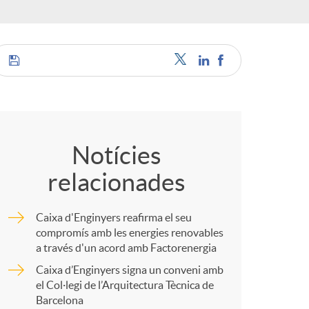
o
r
d
C
'
o
Notícies
i
relacionades
m
d
Caixa d'Enginyers reafirma el seu
p
compromís amb les energies renovables
a través d'un acord amb Factorenergia
i
Caixa d’Enginyers signa un conveni amb
a
el Col·legi de l’Arquitectura Tècnica de
Barcelona