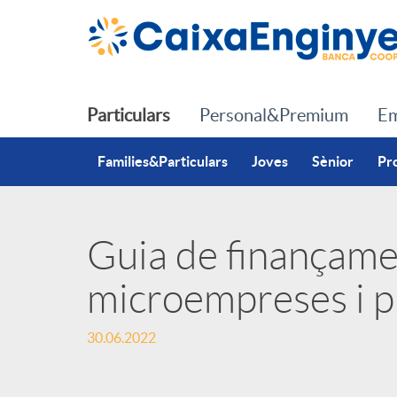
Salta al contingut principal
Particulars
Personal&Premium
Em
Families&Particulars
Joves
Sènior
Pr
Guia de finançame
P
microempreses i 
u
30.06.2022
b