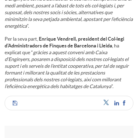
medi ambient, posant a l’abast de tots els col·legiats i, per
suposat, dels nostres socis i sòcies, alternatives que
minimitzin la seva petjada ambiental, apostant per l’eficiència
energètica
”.
Per la seva part,
Enrique Vendrell, president del Col·legi
d’Administradors de Finques de Barcelona i Lleida
, ha
explicat que “
gràcies a aquest conveni amb Caixa
d’Enginyers, posarem a disposició dels nostres col·legiats el
suport i els serveis de l’entitat cooperativa, per tal de seguir
formant i millorant la qualitat de les prestacions
professionals dels nostres col·legiats, així com millorant
l’eficiència energètica dels habitatges de Catalunya
”.
C
o