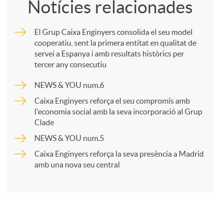
Notícies relacionades
m
El Grup Caixa Enginyers consolida el seu model
cooperatiu, sent la primera entitat en qualitat de
p
servei a Espanya i amb resultats històrics per
tercer any consecutiu
a
NEWS & YOU num.6
Caixa Enginyers reforça el seu compromís amb
r
l'economia social amb la seva incorporació al Grup
Clade
NEWS & YOU num.5
t
Caixa Enginyers reforça la seva presència a Madrid
amb una nova seu central
i
r