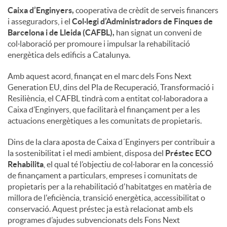
Caixa d’Enginyers,
cooperativa de crèdit de serveis financers
i asseguradors, i el
Col·legi d’Administradors de Finques de
u
Barcelona i de Lleida (CAFBL),
han signat un conveni de
col·laboració per promoure i impulsar la rehabilitació
t
energètica dels edificis a Catalunya.
Amb aquest acord, finançat en el marc dels Fons Next
s
Generation EU, dins del Pla de Recuperació, Transformació i
Resiliència, el CAFBL tindrà com a entitat col·laboradora a
Caixa d’Enginyers, que facilitarà el finançament per a les
actuacions energètiques a les comunitats de propietaris.
Dins de la clara aposta de Caixa d´Enginyers per contribuir a
la sostenibilitat i el medi ambient, disposa del
Préstec ECO
Rehabilita
, el qual té l’objectiu de col·laborar en la concessió
de finançament a particulars, empreses i comunitats de
propietaris per a la rehabilitació d'habitatges en matèria de
millora de l'eficiència, transició energètica, accessibilitat o
conservació. Aquest préstec ja està relacionat amb els
programes d’ajudes subvencionats dels Fons Next