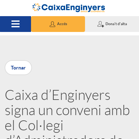
Salta al contingut principal
Accés
Dona't d'alta
P
Tornar
u
Caixa d’Enginyers
b
signa un conveni amb
l
el Col·legi
i