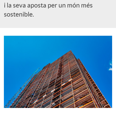
i la seva aposta per un món més
c
sostenible.
o
n
t
i
n
g