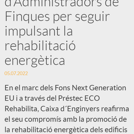
d’Administradors de
Finques per seguir
c
impulsant la
a
rehabilitació
d
energètica
o
05.07.2022
En el marc dels Fons Next Generation
r
EU i a través del Préstec ECO
Rehabilita, Caixa d´Enginyers reafirma
d
el seu compromís amb la promoció de
e
la rehabilitació energètica dels edificis