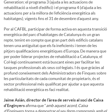
Generation; el programa 3 (ajuda a les actuacions de
rehabilitació a nivell d’edifici) i el programa 4 (d’ajuda a les
actuacions per a la millora de l’eficiència energètica als
habitatges), vigents fins el 31 de desembre d’aquest any.
Per al CAFBL, participar de forma activa en aquesta transició
energètica del parc d’habitatges de Catalunya és un gran
repte, tenint en compte que gran part dels edificis catalans
tenen una antiguitat que els fa ineficients i tenen de les
pitjors qualificacions energètiques d’Europa. De manera que
per poder liderar projectes de rehabilitació a Catalunya, el
Col·legi contínuament està buscant eines per facilitar les
tasques professionals als seus col·legiats. I és que gràcies al
profund coneixement dels Administradors de Finques sobre
les particularitats de cada comunitat de propietaris, és el
sector professional més qualificat per ajudar a que aquesta
rehabilitació energètica es faci realitat.
Jaime Asián, director de l’àrea de serveis al soci de Caixa
d’Enginyers
afirma que “
amb aquest acord, Caixa
d’Enginyers torna a demostrar el seu ferm compromís amb el