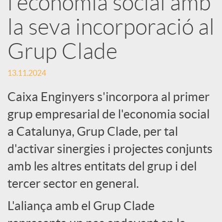
l'economia social amb
la seva incorporació al
c
Grup Clade
a
13.11.2024
d
Caixa Enginyers s'incorpora al primer
grup empresarial de l'economia social
o
a Catalunya, Grup Clade, per tal
d'activar sinergies i projectes conjunts
r
amb les altres entitats del grup i del
d
tercer sector en general.
L'aliança amb el Grup Clade
e