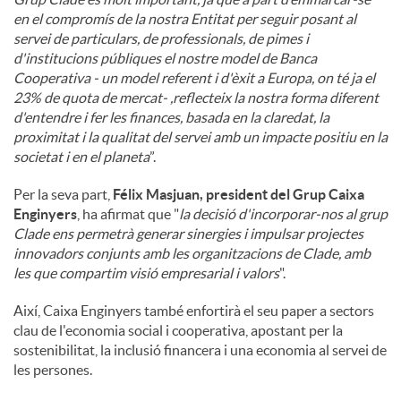
en el compromís de la nostra Entitat per seguir posant al
servei de particulars, de professionals, de pimes i
d'institucions públiques el nostre model de Banca
Cooperativa - un model referent i d'èxit a Europa, on té ja el
23% de quota de mercat- ,reflecteix la nostra forma diferent
d'entendre i fer les finances, basada en la claredat, la
proximitat i la qualitat del servei amb un impacte positiu en la
societat i en el planeta
”.
Per la seva part,
Félix Masjuan, president del Grup Caixa
Enginyers
, ha afirmat que "
la decisió d'incorporar-nos al grup
Clade ens permetrà generar sinergies i impulsar projectes
innovadors conjunts amb les organitzacions de Clade, amb
les que compartim visió empresarial i valors
".
Així, Caixa Enginyers també enfortirà el seu paper a sectors
clau de l'economia social i cooperativa, apostant per la
sostenibilitat, la inclusió financera i una economia al servei de
les persones.