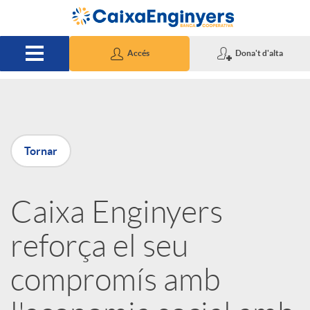
Salta al contingut principal
Accés
Dona't d'alta
P
Tornar
u
Caixa Enginyers
b
reforça el seu
l
compromís amb
i