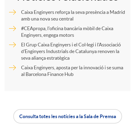
m
Caixa Enginyers reforça la seva presència a Madrid
amb una nova seu central
p
#CEApropa, l'oficina bancària mòbil de Caixa
Enginyers, engega motors
a
El Grup Caixa Enginyers i el Col·legi i l’Associació
d’Enginyers Industrials de Catalunya renoven la
seva aliança estratègica
r
Caixa Enginyers, aposta per la innovació i se suma
al Barcelona Finance Hub
t
i
r
Consulta totes les notícies a la Sala de Premsa
A
B