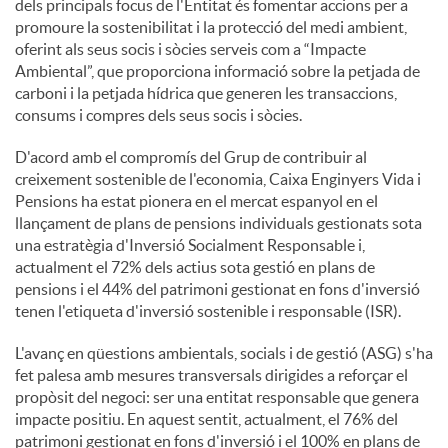
dels principals focus de l'Entitat és fomentar accions per a
promoure la sostenibilitat i la protecció del medi ambient,
oferint als seus socis i sòcies serveis com a “Impacte
Ambiental”, que proporciona informació sobre la petjada de
carboni i la petjada hídrica que generen les transaccions,
consums i compres dels seus socis i sòcies.
D'acord amb el compromís del Grup de contribuir al
creixement sostenible de l'economia, Caixa Enginyers Vida i
Pensions ha estat pionera en el mercat espanyol en el
llançament de plans de pensions individuals gestionats sota
una estratègia d'Inversió Socialment Responsable i,
actualment el 72% dels actius sota gestió en plans de
pensions i el 44% del patrimoni gestionat en fons d'inversió
tenen l'etiqueta d'inversió sostenible i responsable (ISR).
L'avanç en qüestions ambientals, socials i de gestió (ASG) s'ha
fet palesa amb mesures transversals dirigides a reforçar el
propòsit del negoci: ser una entitat responsable que genera
impacte positiu. En aquest sentit, actualment, el 76% del
patrimoni gestionat en fons d'inversió i el 100% en plans de