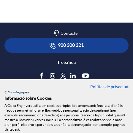
a
p
o
X
l
t
Contacte
a
i
ó
900 300 321
r
c
n
Troba'ns a
x
a
s
Política de privacitat
Blog
e
Informació sobre Cookies
c
a
Tauler d'anuncis
A Caixa Enginyers utilitzem cookies pròpies i de tercers amb finalitats d'anàlisi
Política de cookies
(fet que permet millorar el lloc web), de personalització de contingut (per
s
Avís legal
exemple, recomanacions de vídeos) i de personalització de la publicitat que se't
i
l
mostra a llocs web i xarxes socials. La personalització es realitza sobre la base
Seguretat Online
d'un perfil elaborat a partir dels teus hàbits de navegació (per exemple, pàgines
Privacitat
visitades).