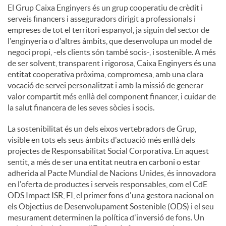
El Grup Caixa Enginyers és un grup cooperatiu de crèdit i
serveis financers i asseguradors dirigit a professionals i
empreses de tot el territori espanyol, ja siguin del sector de
l'enginyeria o d'altres àmbits, que desenvolupa un model de
negoci propi, -els clients són també socis-, i sostenible. A més
de ser solvent, transparent i rigorosa, Caixa Enginyers és una
entitat cooperativa pròxima, compromesa, amb una clara
vocació de servei personalitzat i amb la missió de generar
valor compartit més enllà del component financer, i cuidar de
la salut financera de les seves sòcies i socis.
La sostenibilitat és un dels eixos vertebradors de Grup,
visible en tots els seus àmbits d'actuació més enllà dels
projectes de Responsabilitat Social Corporativa. En aquest
sentit, a més de ser una entitat neutra en carboni o estar
adherida al Pacte Mundial de Nacions Unides, és innovadora
en l'oferta de productes i serveis responsables, com el CdE
ODS Impact ISR, FI, el primer fons d'una gestora nacional on
els Objectius de Desenvolupament Sostenible (ODS) i el seu
mesurament determinen la política d'inversió de fons. Un