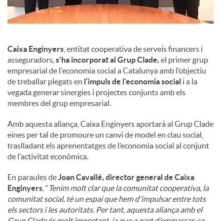
u
Caixa Enginyers
, entitat cooperativa de serveis financers i
t
asseguradors,
s'ha incorporat al Grup Clade,
el primer grup
empresarial de l'economia social a Catalunya amb l’objectiu
de treballar plegats en
l’impuls de l'economia social
i a la
s
vegada generar sinergies i projectes conjunts amb els
membres del grup empresarial.
Amb aquesta aliança, Caixa Enginyers aportarà al Grup Clade
eines per tal de promoure un canvi de model en clau social,
traslladant els aprenentatges de l’economia social al conjunt
de l'activitat econòmica.
En paraules de
Joan Cavallé, director general de Caixa
Enginyers
, “
Tenim molt clar que la comunitat cooperativa, la
comunitat social, té un espai que hem d'impulsar entre tots
els sectors i les autoritats. Per tant, aquesta aliança amb el
Grup Clade és molt important, ja que a part d’emmarcar-se