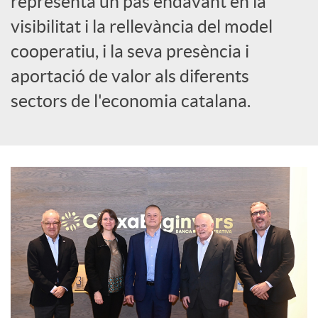
representa un pas endavant en la
visibilitat i la rellevància del model
c
cooperatiu, i la seva presència i
aportació de valor als diferents
o
sectors de l'economia catalana.
n
t
i
n
g