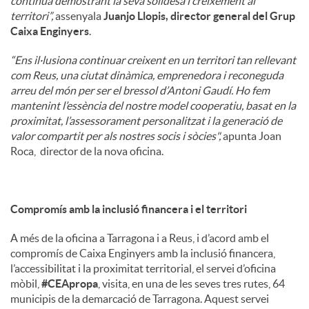
continua demostrant la seva solidesa i creixement al
territori”,
assenyala
Juanjo Llopis, director general del Grup
Caixa Enginyers
.
“Ens il·lusiona continuar creixent en un territori tan rellevant
com Reus, una ciutat dinàmica, emprenedora i reconeguda
arreu del món per ser el bressol d’Antoni Gaudí. Ho fem
mantenint l’essència del nostre model cooperatiu, basat en la
proximitat, l’assessorament personalitzat i la generació de
valor compartit per als nostres socis i sòcies",
apunta Joan
Roca, director de la nova oficina.
Compromís amb la inclusió financera i el territori
A més de la oficina a Tarragona i a Reus, i d’acord amb el
compromís de Caixa Enginyers amb la inclusió financera,
l’accessibilitat i la proximitat territorial, el servei d’oficina
mòbil,
#CEApropa
, visita, en una de les seves tres rutes, 64
municipis de la demarcació de Tarragona. Aquest servei