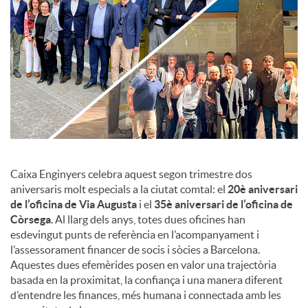
c
o
n
t
Caixa Enginyers celebra aquest segon trimestre dos
aniversaris molt especials a la ciutat comtal: el
20è aniversari
de l’oficina de Via Augusta
i el
35è aniversari de l’oficina de
i
Còrsega
. Al llarg dels anys, totes dues oficines han
esdevingut punts de referència en l’acompanyament i
n
l’assessorament financer de socis i sòcies a Barcelona.
Aquestes dues efemèrides posen en valor una trajectòria
basada en la proximitat, la confiança i una manera diferent
g
d’entendre les finances, més humana i connectada amb les