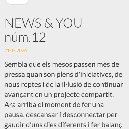
X
NEWS & YOU
a
núm.12
r
21.07.2026
x
Sembla que els mesos passen més de
pressa quan són plens d'iniciatives, de
e
nous reptes i de la il·lusió de continuar
avançant en un projecte compartit.
s
Ara arriba el moment de fer una
pausa, descansar i desconnectar per
S
gaudir d’uns dies diferents i fer balanç