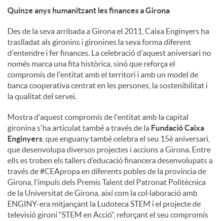
Quinze anys humanitzant les finances a Girona
Des de la seva arribada a Girona el 2011, Caixa Enginyers ha
traslladat als gironins i gironines la seva forma diferent
d'entendre i fer finances. La celebració d'aquest aniversari no
només marca una fita històrica, sinó que reforça el
compromís de l'entitat amb el territori i amb un model de
banca cooperativa centrat en les persones, la sostenibilitat i
la qualitat del servei.
Mostra d'aquest compromís de l'entitat amb la capital
gironina s'ha articulat també a través de la
Fundació Caixa
Enginyers
, que enguany també celebra el seu 15è aniversari,
que desenvolupa diversos projectes i accions a Girona. Entre
ells es troben els tallers d’educació financera desenvolupats a
través de #CEApropa en diferents pobles de la província de
Girona, l’impuls dels Premis Talent del Patronat Politècnica
de la Universitat de Girona, així com la col·laboració amb
ENGINY-era mitjançant la Ludoteca STEM i el projecte de
televisió gironí “STEM en Acció”, reforçant el seu compromís