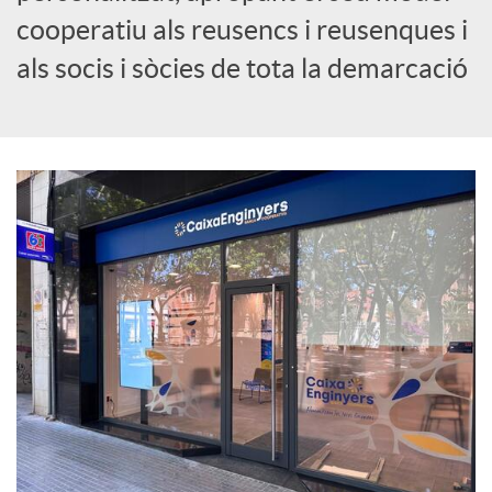
cooperatiu als reusencs i reusenques i
c
als socis i sòcies de tota la demarcació
i
a
l
s