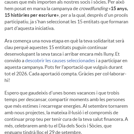
causes que més importen als nostres socis i sòcies. Per això
hem posat en marxa la campanya de
crowdfunding
«
15 anys,
15 històries per escriure»
, per a la qual, després d'un procés
participatiu, ja s'han seleccionat les 15 entitats que formaran
part d'aquesta iniciativa.
Ara comença una nova etapa en què la teva solidaritat serà
clau perquè aquestes 15 entitats puguin continuar
desenvolupant la seva tasca i arribar encara més lluny. Et
convido a
descobrir les causes seleccionades
i a participar en
aquesta campanya. Pots fer l'aportació que vulguis durant
tot el 2026. Cada aportació compta. Gràcies per col·laborar-
hi!
Espero que gaudeixis d'unes bones vacances i que trobis
temps per descansar, compartir moments amb les persones
que més estimes i recarregar energies. Al setembre tornarem
amb nous projectes, la mateixa il·lusió i el compromís de
continuar prop teu per tenir cura de la teva salut financera. A
més, celebrarem amb tu el Dia dels Socis i Sòcies, que
enguany tindrà lloc el 29 de setembre.