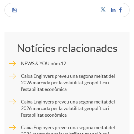
C
o
Notícies relacionades
m
NEWS & YOU núm.12
p
Caixa Enginyers preveu una segona meitat del
2026 marcada per la volatilitat geopolítica i
l’estabilitat econòmica
a
Caixa Enginyers preveu una segona meitat del
2026 marcada per la volatilitat geopolítica i
r
l’estabilitat econòmica
Caixa Enginyers preveu una segona meitat del
t