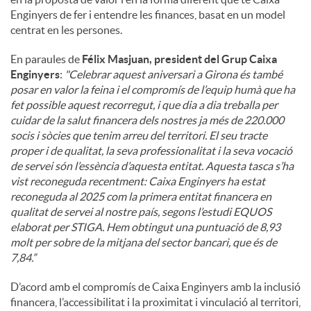
Enginyers de fer i entendre les finances, basat en un model
centrat en les persones.
En paraules de
Félix Masjuan, president del Grup Caixa
Enginyers
:
"
Celebrar aquest aniversari a Girona és també
posar en valor la feina i el compromís de l’equip humà que ha
fet possible aquest recorregut, i que dia a dia treballa per
cuidar de la salut financera dels nostres ja més de 220.000
socis i sòcies que tenim arreu del territori. El seu tracte
proper i de qualitat, la seva professionalitat i la seva vocació
de servei són l’essència d’aquesta entitat. Aquesta tasca s’ha
vist reconeguda recentment: Caixa Enginyers ha estat
reconeguda al 2025 com la primera entitat financera en
qualitat de servei al nostre país, segons l’estudi EQUOS
elaborat per STIGA. Hem obtingut una puntuació de 8,93
molt per sobre de la mitjana del sector bancari, que és de
7,84.”
D’acord amb el compromís de Caixa Enginyers amb la inclusió
financera, l’accessibilitat i la proximitat i vinculació al territori,