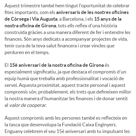
Aquest trimestre també hem tingut l'oportunitat de celebrar
fites importants, com els
aniversaris de les nostres oficines
de Còrsega i Via Augusta
, a Barcelona, ​​i els
15 anys de la
nostra oficina de Girona
, tots ells reflex d'una història
construïda gràcies a una manera diferent de fer i entendre les
finances. Són anys dedicats a acompanyar projectes de vida,
tenir cura de la teva salut financera i crear vincles que
perduren en el temps.
El
15è aniversari de la nostra oficina de Girona
és
especialment significatiu, ja que destaca el compromís d'un
equip humà que treballa amb professionalitat i vocació de
servei. Aquesta proximitat, aquest tracte personal i aquest
compromís són, probablement, els trets que defineixen millor
la nostra manera d'humanitzar les finances i de donar sentit
al
valor de cooperar
.
Aquest compromís amb les persones també es reflecteix en
la tasca que desenvolupa la Fundació Caixa Enginyers.
Enguany celebrem el seu 15è aniversari amb tu impulsant les