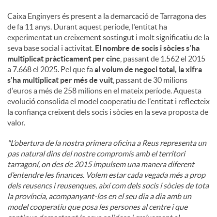
Caixa Enginyers és present a la demarcació de Tarragona des
de fa 11 anys. Durant aquest període, l’entitat ha
experimentat un creixement sostingut i molt significatiu de la
seva base social i activitat.
El nombre de socis i sòcies s'ha
multiplicat pràcticament per cinc
, passant de 1.562 el 2015
a 7.668 el 2025. Pel que fa
al volum de negoci total, la xifra
s'ha multiplicat per més de vuit
, passant de 30 milions
d'euros a més de 258 milions en el mateix període. Aquesta
evolució consolida el model cooperatiu de l'entitat i reflecteix
la confiança creixent dels socis i sòcies en la seva proposta de
valor.
"L’obertura de la nostra primera oficina a Reus representa un
pas natural dins del nostre compromís amb el territori
tarragoní, on des de 2015 impulsem una manera diferent
d’entendre les finances. Volem estar cada vegada més a prop
dels reusencs i reusenques, així com dels socis i sòcies de tota
la província, acompanyant-los en el seu dia a dia amb un
model cooperatiu que posa les persones al centre i que