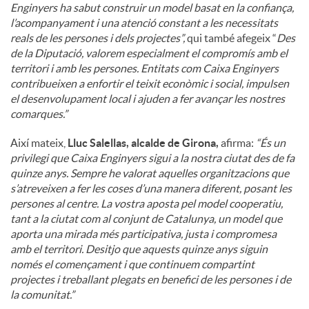
Enginyers ha sabut construir un model basat en la confiança,
l’acompanyament i una atenció constant a les necessitats
reals de les persones i dels projectes”,
qui també afegeix “
Des
de la Diputació, valorem especialment el compromís amb el
territori i amb les persones. Entitats com Caixa Enginyers
contribueixen a enfortir el teixit econòmic i social, impulsen
el desenvolupament local i ajuden a fer avançar les nostres
comarques.”
Així mateix,
Lluc Salellas, alcalde de Girona,
afirma:
“És un
privilegi que Caixa Enginyers sigui a la nostra ciutat des de fa
quinze anys. Sempre he valorat aquelles organitzacions que
s’atreveixen a fer les coses d’una manera diferent, posant les
persones al centre. La vostra aposta pel model cooperatiu,
tant a la ciutat com al conjunt de Catalunya, un model que
aporta una mirada més participativa, justa i compromesa
amb el territori. Desitjo que aquests quinze anys siguin
només el començament i que continuem compartint
projectes i treballant plegats en benefici de les persones i de
la comunitat.”