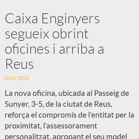
a
Caixa Enginyers
segueix obrint
r
oficines i arriba a
x
Reus
e
06.07.2026
s
La nova oficina, ubicada al Passeig de
Sunyer, 3-5, de la ciutat de Reus,
S
reforça el compromís de l’entitat per la
proximitat, l’assessorament
o
personalitzat, apropant el seu model