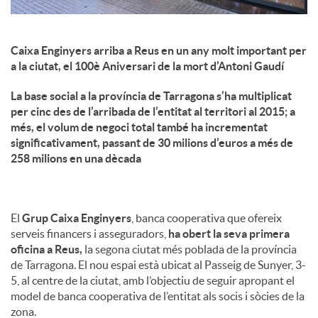
Caixa Enginyers arriba a Reus en un any molt important per
a la ciutat, el 100è Aniversari de la mort d’Antoni Gaudí
La base social a la província de Tarragona s’ha multiplicat
per cinc des de l’arribada de l’entitat al territori al 2015; a
més, el volum de negoci total també ha incrementat
significativament, passant de 30 milions d’euros a més de
258 milions en una dècada
El
Grup Caixa Enginyers
, banca cooperativa que ofereix
serveis financers i asseguradors,
ha obert la seva primera
oficina a Reus,
la segona ciutat més poblada de la província
de Tarragona. El nou espai està ubicat al Passeig de Sunyer, 3-
5, al centre de la ciutat, amb l’objectiu de seguir apropant el
model de banca cooperativa de l’entitat als socis i sòcies de la
zona.