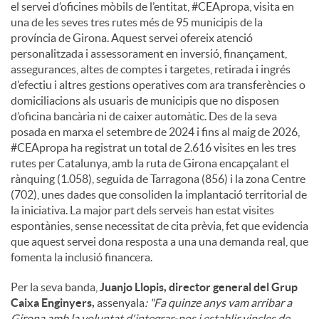
el servei d’oficines mòbils de l’entitat, #CEApropa, visita en
una de les seves tres rutes més de 95 municipis de la
província de Girona. Aquest servei ofereix atenció
personalitzada i assessorament en inversió, finançament,
assegurances, altes de comptes i targetes, retirada i ingrés
d’efectiu i altres gestions operatives com ara transferències o
domiciliacions als usuaris de municipis que no disposen
d’oficina bancària ni de caixer automàtic. Des de la seva
posada en marxa el setembre de 2024 i fins al maig de 2026,
#CEApropa ha registrat un total de 2.616 visites en les tres
rutes per Catalunya, amb la ruta de Girona encapçalant el
rànquing (1.058), seguida de Tarragona (856) i la zona Centre
(702), unes dades que consoliden la implantació territorial de
la iniciativa. La major part dels serveis han estat visites
espontànies, sense necessitat de cita prèvia, fet que evidencia
que aquest servei dona resposta a una una demanda real, que
fomenta la inclusió financera.
Per la seva banda,
Juanjo Llopis, director general del Grup
Caixa Enginyers,
assenyala
: "Fa quinze anys vam arribar a
Girona amb la voluntat d'integrar-nos i establir vincles de