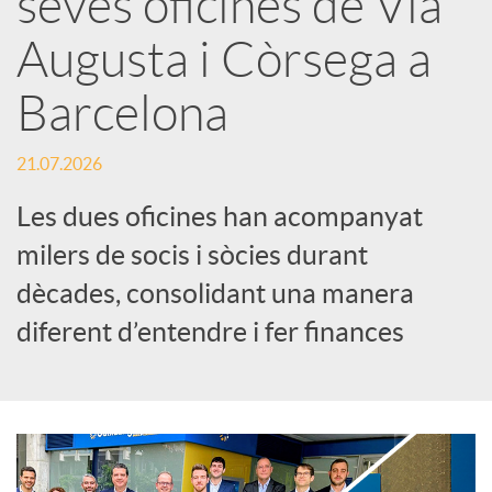
seves oficines de Via
Augusta i Còrsega a
c
Barcelona
a
21.07.2026
d
Les dues oficines han acompanyat
milers de socis i sòcies durant
o
dècades, consolidant una manera
diferent d’entendre i fer finances
r
d
e