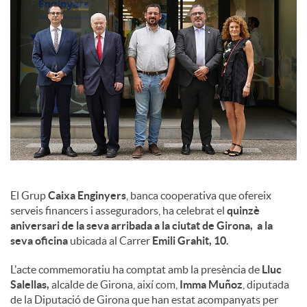
l
s
El Grup
Caixa Enginyers
, banca cooperativa que ofereix
serveis financers i asseguradors, ha celebrat el
quinzè
aniversari de la seva arribada a la ciutat de Girona, a la
seva oficina
ubicada al Carrer
Emili Grahit, 10.
L'acte commemoratiu ha comptat amb la presència de
Lluc
Salellas,
alcalde de Girona, així com,
Imma Muñoz
, diputada
de la Diputació de Girona que han estat acompanyats per