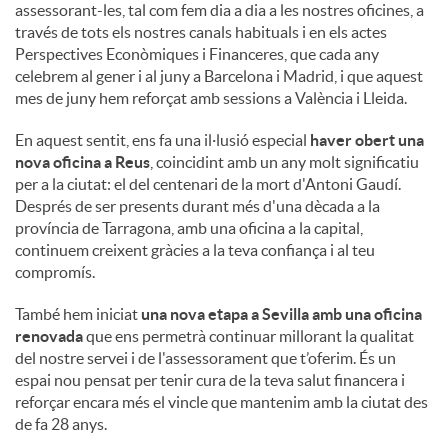
assessorant-les, tal com fem dia a dia a les nostres oficines, a
través de tots els nostres canals habituals i en els actes
Perspectives Econòmiques i Financeres, que cada any
celebrem al gener i al juny a Barcelona i Madrid, i que aquest
mes de juny hem reforçat amb sessions a València i Lleida.
En aquest sentit, ens fa una il·lusió especial
haver obert una
nova oficina a Reus
, coincidint amb un any molt significatiu
per a la ciutat: el del centenari de la mort d'Antoni Gaudí.
Després de ser presents durant més d'una dècada a la
província de Tarragona, amb una oficina a la capital,
continuem creixent gràcies a la teva confiança i al teu
compromís.
També hem iniciat
una nova etapa a Sevilla amb una oficina
renovada
que ens permetrà continuar millorant la qualitat
del nostre servei i de l'assessorament que t’oferim. És un
espai nou pensat per tenir cura de la teva salut financera i
reforçar encara més el vincle que mantenim amb la ciutat des
de fa 28 anys.