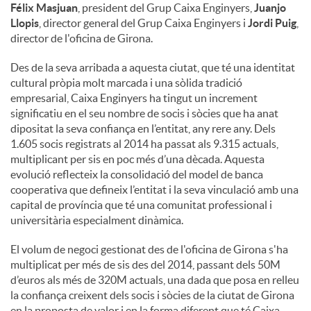
Félix Masjuan
, president del Grup Caixa Enginyers,
Juanjo
Llopis
, director general del Grup Caixa Enginyers i
Jordi Puig
,
director de l'oficina de Girona.
Des de la seva arribada a aquesta ciutat, que té una identitat
cultural pròpia molt marcada i una sòlida tradició
empresarial, Caixa Enginyers ha tingut un increment
significatiu en el seu nombre de socis i sòcies que ha anat
dipositat la seva confiança en l’entitat, any rere any. Dels
1.605 socis registrats al 2014 ha passat als 9.315 actuals,
multiplicant per sis en poc més d’una dècada. Aquesta
evolució reflecteix la consolidació del model de banca
cooperativa que defineix l’entitat i la seva vinculació amb una
capital de província que té una comunitat professional i
universitària especialment dinàmica.
El volum de negoci gestionat des de l'oficina de Girona s'ha
multiplicat per més de sis des del 2014, passant dels 50M
d’euros als més de 320M actuals, una dada que posa en relleu
la confiança creixent dels socis i sòcies de la ciutat de Girona
en la proposta de valor i en la forma diferent que té Caixa