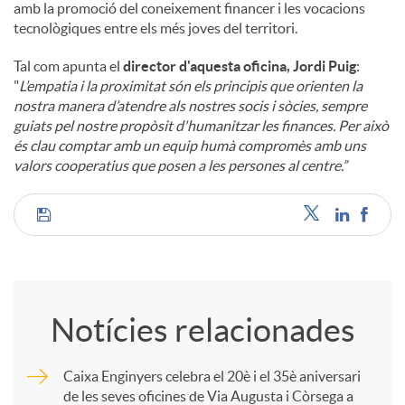
amb la promoció del coneixement financer i les vocacions
tecnològiques entre els més joves del territori.
Tal com apunta el
director d'aquesta oficina, Jordi Puig
:
"
L’empatia i la proximitat són els principis que orienten la
nostra manera d’atendre als nostres socis i sòcies, sempre
guiats pel nostre propòsit d'humanitzar les finances. Per això
és clau comptar amb un equip humà compromès amb uns
valors cooperatius que posen a les persones al centre.”
C
o
Notícies relacionades
m
Caixa Enginyers celebra el 20è i el 35è aniversari
de les seves oficines de Via Augusta i Còrsega a