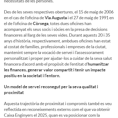
necessitats de les persones.
u
Des de les seves respectives obertures, el 15 de maig de 2006
en el cas de l’oficina de
Via Augusta
i el 27 de maig de 1991 en
el de l’oficina de
Còrsega
, totes dues oficines han
t
acompanyat els seus socis i sòcies en la presa de decisions
financeres al llarg de les seves vides. Durant aquests 20 i 35
anys d’història, respectivament, ambdues oficines han estat
s
al costat de famílies, professionals i empreses de la ciutat,
mantenint sempre la vocació de servei i l’assessorament
personalitzat i proper per ajudar-los a cuidar de la seva salut
financera d’acord amb el propòsit de l’entitat d’
humanitzar
les finances, generar valor compartit i tenir un impacte
positiu en la societat i l’entorn
.
Un model de servei reconegut per la seva qualitat i
proximitat
Aquesta trajectòria de proximitat i compromís també es veu
reflectida en reconeixements externs com el que va obtenir
Caixa Enginyers el 2025, quan es va posicionar com la