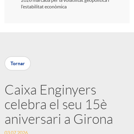
2026 marcada per la volatilitat geopolítica i
l’estabilitat econòmica
i
r
a
Tornar
X
Caixa Enginyers
a
celebra el seu 15è
r
aniversari a Girona
x
03.07.2026