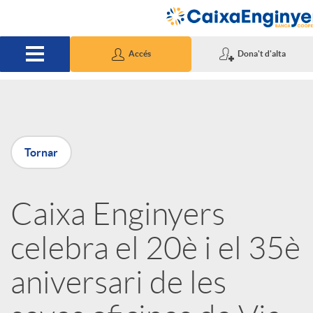
Salta al contingut principal
Accés
Dona't d'alta
P
Tornar
u
Caixa Enginyers
b
celebra el 20è i el 35è
l
aniversari de les
i