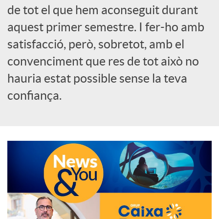
de tot el que hem aconseguit durant
o
aquest primer semestre. I fer-ho amb
c
satisfacció, però, sobretot, amb el
convenciment que res de tot això no
i
hauria estat possible sense la teva
confiança.
a
l
s