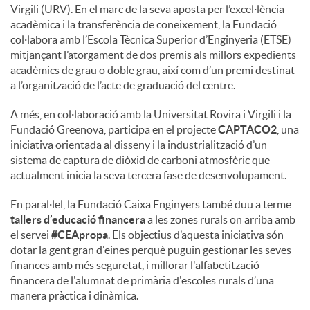
Virgili (URV). En el marc de la seva aposta per l’excel·lència
acadèmica i la transferència de coneixement, la Fundació
col·labora amb l’Escola Tècnica Superior d’Enginyeria (ETSE)
mitjançant l’atorgament de dos premis als millors expedients
acadèmics de grau o doble grau, així com d’un premi destinat
a l’organització de l’acte de graduació del centre.
A més, en col·laboració amb la Universitat Rovira i Virgili i la
Fundació Greenova, participa en el projecte
CAPTACO2
, una
iniciativa orientada al disseny i la industrialització d’un
sistema de captura de diòxid de carboni atmosfèric que
actualment inicia la seva tercera fase de desenvolupament.
En paral·lel, la Fundació Caixa Enginyers també duu a terme
tallers d’educació financera
a les zones rurals on arriba amb
el servei
#CEApropa
. Els objectius d’aquesta iniciativa són
dotar la gent gran d'eines perquè puguin gestionar les seves
finances amb més seguretat, i millorar l'alfabetització
financera de l'alumnat de primària d'escoles rurals d’una
manera pràctica i dinàmica.