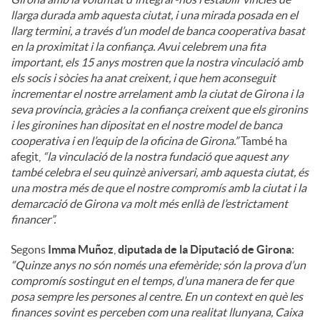
llarga durada amb aquesta ciutat, i una mirada posada en el
llarg termini, a través d’un model de banca cooperativa basat
en la proximitat i la confiança. Avui celebrem una fita
important, els 15 anys mostren que la nostra vinculació amb
els socis i sòcies ha anat creixent, i que hem aconseguit
incrementar el nostre arrelament amb la ciutat de Girona i la
seva província, gràcies a la confiança creixent que els gironins
i les gironines han dipositat en el nostre model de banca
cooperativa i en l’equip de la oficina de Girona.”
També ha
afegit,
“la vinculació de la nostra fundació que aquest any
també celebra el seu quinzè aniversari, amb aquesta ciutat, és
una mostra més de que el nostre compromís amb la ciutat i la
demarcació de Girona va molt més enllà de l’estrictament
financer”.
Segons
Imma Muñoz
,
diputada de la Diputació de Girona
:
“Quinze anys no són només una efemèride; són la prova d’un
compromís sostingut en el temps, d’una manera de fer que
posa sempre les persones al centre. En un context en què les
finances sovint es perceben com una realitat llunyana, Caixa