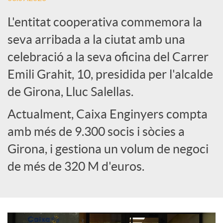
L'entitat cooperativa commemora la
e
seva arribada a la ciutat amb una
celebració a la seva oficina del Carrer
s
Emili Grahit, 10, presidida per l'alcalde
S
de Girona, Lluc Salellas.
Actualment, Caixa Enginyers compta
o
amb més de 9.300 socis i sòcies a
Girona, i gestiona un volum de negoci
c
de més de 320 M d'euros.
i
a