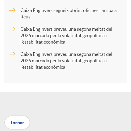
Caixa Enginyers segueix obrint oficines i arriba a
a
Reus
Caixa Enginyers preveu una segona meitat del
r
2026 marcada per la volatilitat geopolítica i
l’estabilitat econòmica
t
Caixa Enginyers preveu una segona meitat del
2026 marcada per la volatilitat geopolítica i
l’estabilitat econòmica
i
r
a
Tornar
X