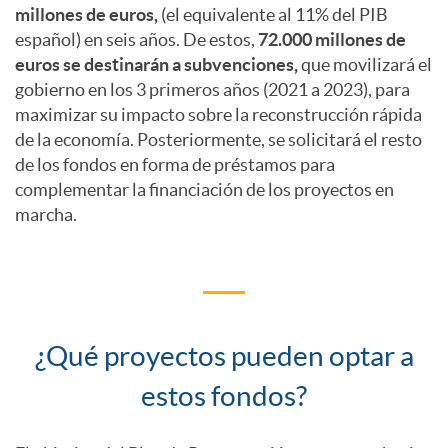
millones de euros,
(el equivalente al 11% del PIB
N
español) en seis años. De estos,
72.000 millones de
a
G
euros se destinarán a subvenciones,
que movilizará el
e
gobierno en los 3 primeros años (2021 a 2023), para
n
e
maximizar su impacto sobre la reconstrucción rápida
de la economía. Posteriormente, se solicitará el resto
x
de los fondos en forma de préstamos para
i
n
complementar la financiación de los proyectos en
t
marcha.
d
e
G
a
r
e
¿Qué proyectos pueden optar a
d
a
Q
estos fondos?
n
a
t