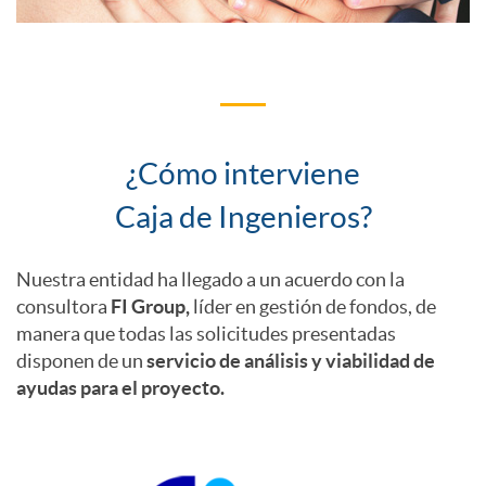
t
i
o
¿Cómo interviene
C
n
Caja de Ingenieros?
o
2
Nuestra entidad ha llegado a un acuerdo con la
consultora
FI Group,
líder en gestión de fondos, de
m
manera que todas las solicitudes presentadas
0
disponen de un
servicio de análisis y viabilidad de
ayudas para el proyecto.
o
2