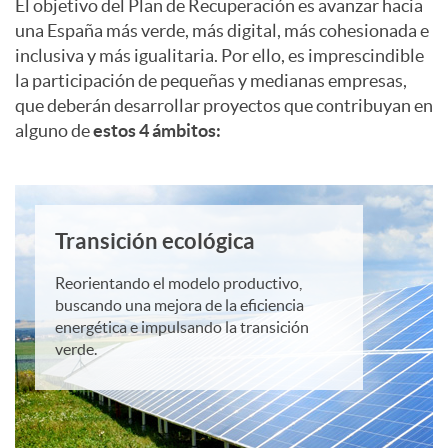
u
El objetivo del Plan de Recuperación es avanzar hacia
e
una España más verde, más digital, más cohesionada e
i
s
e
inclusiva y más igualitaria. Por ello, es imprescindible
r
la participación de pequeñas y medianas empresas,
que deberán desarrollar proyectos que contribuyan en
o
p
alguno de
estos 4 ámbitos:
a
n
r
t
2
Transición ecológica
o
i
Reorientando el modelo productivo,
0
buscando una mejora de la eficiencia
y
energética e impulsando la transición
o
verde.
2
e
n
2