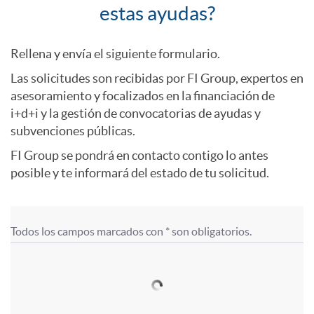
G
C
estas ayudas?
e
o
Rellena y envía el siguiente formulario.
Las solicitudes son recibidas por FI Group, expertos en
n
m
asesoramiento y focalizados en la financiación de
i+d+i y la gestión de convocatorias de ayudas y
e
subvenciones públicas.
o
FI Group se pondrá en contacto contigo lo antes
r
posible y te informará del estado de tu solicitud.
s
a
o
Todos los campos marcados con * son obligatorios.
F
F
t
l
o
o