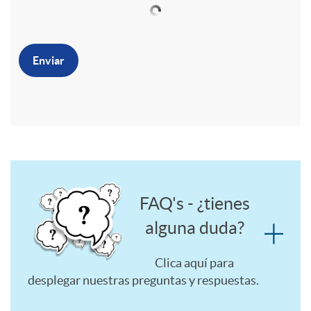
e
o
o
x
M
Enviar
t
u
G
l
e
F
t
FAQ's - ¿tienes
n
alguna duda?
A
i
Clica aquí para
e
Q
desplegar nuestras preguntas y respuestas.
i