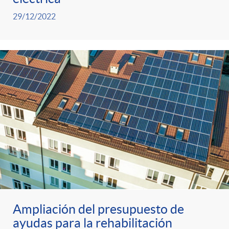
0
e
c
a
29/12/2022
2
n
i
d
2
e
o
o
r
n
r
a
e
d
t
s
e
i
Ampliación del presupuesto de
a
c
ayudas para la rehabilitación