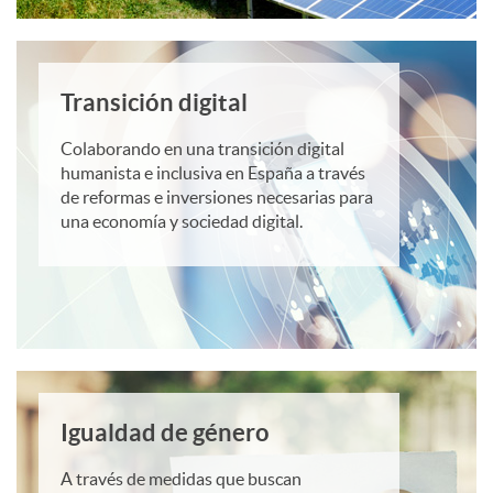
c
2
-
t
0
Transición digital
p
o
Colaborando en una transición digital
2
humanista e inclusiva en España a través
r
de reformas e inversiones necesarias para
s
una economía y sociedad digital.
2
u
N
e
e
b
x
Igualdad de género
a
A través de medidas que buscan