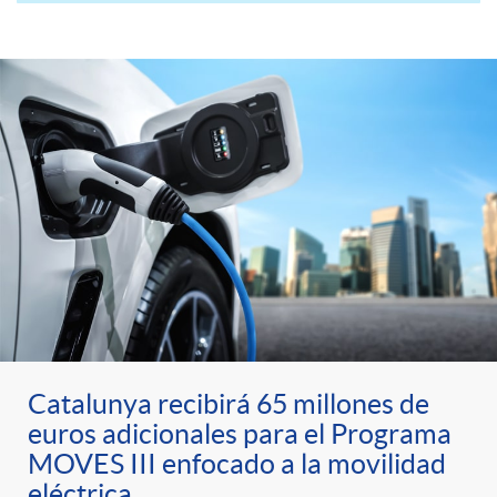
r
'
d
a
s
i
A
P
t
N
o
p
u
i
e
m
l
b
o
x
a
i
l
n
t
c
i
Catalunya recibirá 65 millones de
2
euros adicionales para el Programa
G
a
c
MOVES III enfocado a la movilidad
eléctrica