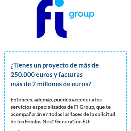
i
2
n
t
e
¿Tienes un proyecto de más de
r
250.000 euros y facturas
más de 2 millones de euros?
v
Entonces, además, puedes acceder a los
servicios especializados de FI Group,
que te
i
acompañarán en todas las fases de la solicitud
de los Fondos Next Generation EU: