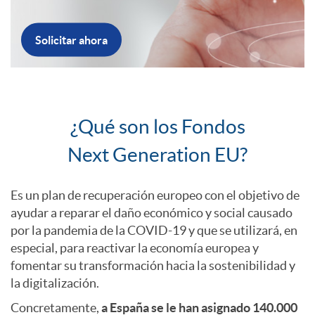
a
e
Solicitar ahora
c
r
I
i
a
¿Qué son los Fondos
n
Next Generation EU?
o
N
t
Es un plan de recuperación europeo con el objetivo de
n
e
ayudar a reparar el daño económico y social causado
por la pandemia de la COVID-19 y que se utilizará, en
r
especial, para reactivar la economía europea y
e
x
fomentar su transformación hacia la sostenibilidad y
o
la digitalización.
s
t
Concretamente,
a España se le han asignado 140.000