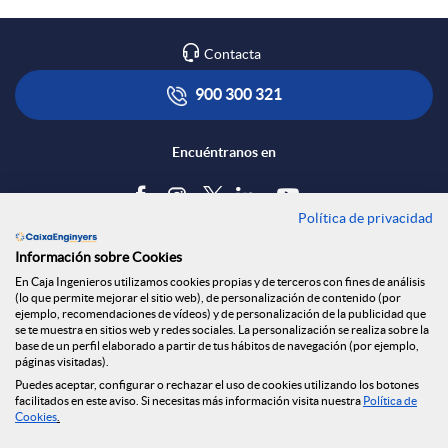
c
Contacta
i
900 300 321
a
Encuéntranos en
s
Política de privacidad
Blog
d
Información sobre Cookies
Tablón de anuncios
En Caja Ingenieros utilizamos cookies propias y de terceros con fines de análisis
(lo que permite mejorar el sitio web), de personalización de contenido (por
Política de cookies
e
ejemplo, recomendaciones de vídeos) y de personalización de la publicidad que
Aviso legal
se te muestra en sitios web y redes sociales. La personalización se realiza sobre la
base de un perfil elaborado a partir de tus hábitos de navegación (por ejemplo,
Seguridad Online
páginas visitadas).
Privacidad
N
Puedes aceptar, configurar o rechazar el uso de cookies utilizando los botones
Canal denuncias
facilitados en este aviso. Si necesitas más información visita nuestra
Política de
Cookies
.