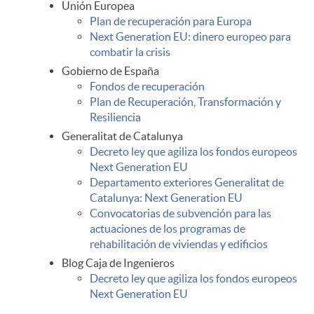
ó
l
Unión Europea
Plan de recuperación para Europa
Next Generation EU: dinero europeo para
n
a
combatir la crisis
Gobierno de España
Fondos de recuperación
c
c
Plan de Recuperación, Transformación y
Resiliencia
o
e
Generalitat de Catalunya
Decreto ley que agiliza los fondos europeos
Next Generation EU
n
s
Departamento exteriores Generalitat de
Catalunya: Next Generation EU
Convocatorias de subvención para las
s
d
actuaciones de los programas de
rehabilitación de viviendas y edificios
Blog Caja de Ingenieros
u
e
Decreto ley que agiliza los fondos europeos
Next Generation EU