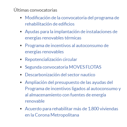
l
i
Últimas convocatorias
t
Modificación de la convocatoria del programa de
n
rehabilitación de edificios
Ayudas para la implantación de instalaciones de
a
t
energías renovables térmicas
Programa de incentivos al autoconsumo de
energías renovables
n
e
Repotencialización circular
Segunda convocatoria MOVES FLOTAS
o
r
Descarbonización del sector nautico
Ampliación del presupuesto de las ayudas del
Programa de incentivos ligados al autoconsumo y
t
é
al almacenamiento con fuentes de energía
renovable
i
Acuerdo para rehabilitar más de 1.800 viviendas
s
en la Corona Metropolitana