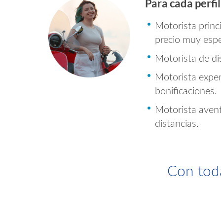
Para cada perfi
t
r
Motorista princ
precio muy espe
r
o
Motorista de di
o
Motorista exper
M
bonificaciones.
S
o
Motorista avent
distancias.
e
t
Con toda
g
o
u