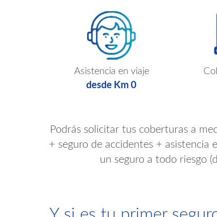
r
o
Asistencia en viaje
Cob
M
desde Km 0
o
Podrás solicitar tus coberturas a med
t
+ seguro de accidentes + asistencia e
un seguro a todo riesgo (
o
Y si es tu primer segur