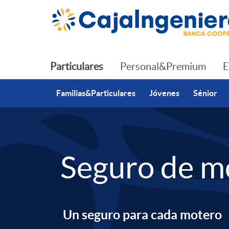
Saltar al contenido principal
Particulares
Personal&Premium
E
Familias&Particulares
Jóvenes
Sénior
S
Seguro de m
l
i
Un seguro para cada motero