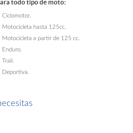
o
ara todo tipo de moto:
m
Ciclomotor.
Motocicleta hasta 125cc.
a
Motocicleta a partir de 125 cc.
Enduro.
Trail.
Deportiva.
necesitas