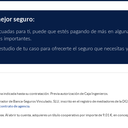
mejor seguro:
cuadas para ti, puede que estés pagando de más en alguna
as importantes.
estudio de tu caso para ofrecerte el seguro que necesitas
 indicada hasta su contratación. Previa autorización de Caja Ingenieros.
rador de Banca-Seguros Vinculado, SLU, inscrito en el registro de mediadores de la D
contrato de agencia
.
ros
. Al abrir tu cuenta, adquieres un título cooperativo por importe de 9,01 €, en conce