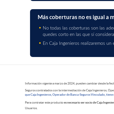
a
Más coberturas no es igual a 
s
No todas las coberturas son las ade
quedes corto en las que sí consider
q
En Caja Ingenieros realizaremos un 
u
e
Información vigente a marzo de 2024, pueden cambiar desde la fecha
P
Seguros contratados con la intermediación de Caja Ingenieros, Ope
s
que Caja Ingenieros, Operador de Banca-Seguros Vinculado, tiene 
i
Para contratar este producto
es necesario ser socio de Caja Ingenie
e
Usuarios.