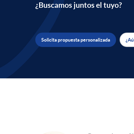
¿Buscamos juntos el tuyo?
d
e
Solicita propuesta personalizada
¿Aú
r
S
e
I
g
n
u