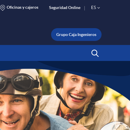
Oficinas y cajeros
ES
Seguridad Online
S
e
Grupo Caja Ingenieros
l
Abrir Buscar
e
c
t