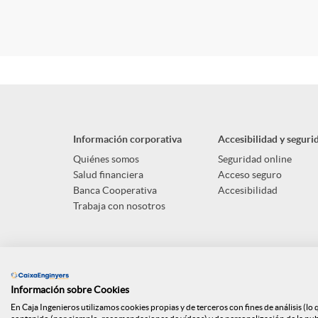
a
I
e
r
r
e
r
t
T
w
i
i
s
o
a
O
o
o
a
f
r
n
Información corporativa
Accesibilidad y seguri
M
Quiénes somos
Seguridad online
n
o
v
Salud financiera
Acceso seguro
e
Banca Cooperativa
Accesibilidad
u
Trabaja con nosotros
i
r
i
w
l
d
m
s
Información sobre Cookies
t
a
u
En Caja Ingenieros utilizamos cookies propias y de terceros con fines de análisis (lo