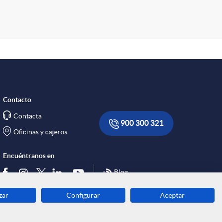
c
o
n
Contacto
Contacta
900 300 321
Oficinas y cajeros
a
Encuéntranos en
c
Blog
zar
Configurar
Aceptar
Descarga ahora