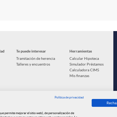
dad
Te puede interesar
Herramientas
t
Tramitación de herencia
Calcular Hipoteca
Talleres y encuentros
Simulador Préstamos
Calculadora CIMS
Mis finanzas
Política de privacidad
Recha
t
 que permite mejorar el sitio web), de personalización de