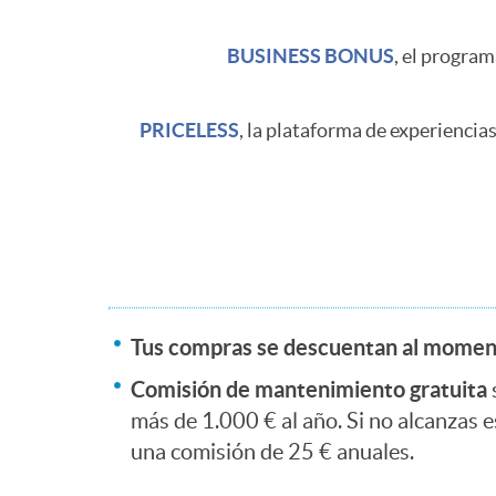
s
e
BUSINESS BONUS
, el progra
t
r
PRICELESS
, la plataforma de experiencias
a
C
c
a
C
a
r
Tus compras se descuentan al moment
u
d
Comisión de mantenimiento gratuita
d
e
más de 1.000 € al año. Si no alcanzas e
una comisión de 25 € anuales.
o
P