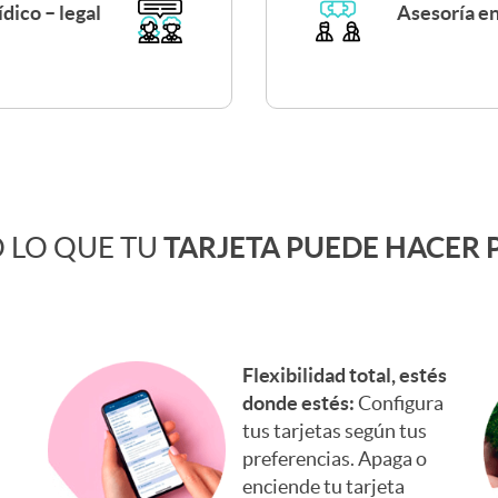
ídico – legal
Asesoría en
 LO QUE TU
TARJETA PUEDE HACER P
Flexibilidad total, estés
donde estés:
Configura
tus tarjetas según tus
preferencias. Apaga o
enciende tu tarjeta