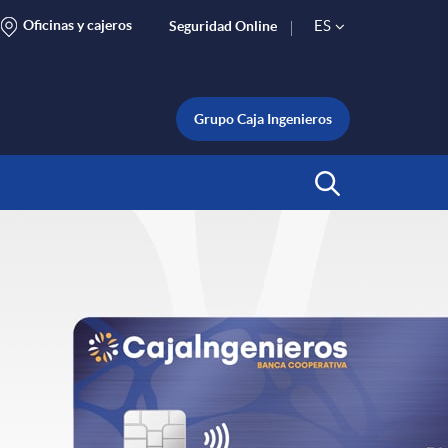
Oficinas y cajeros
ES
Seguridad Online
S
e
Grupo Caja Ingenieros
l
Abrir Buscar
e
c
t