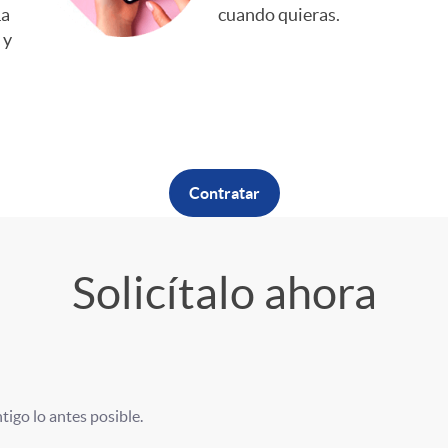
La
cuando quieras.
 y
Contratar
Solicítalo ahora
igo lo antes posible.
