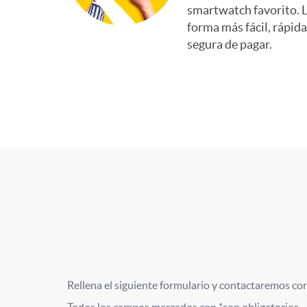
e
smartwatch favorito. 
p
g
c
forma más fácil, rápida
t
segura de pagar.
o
B
e
a
l
E
l
B
a
N
e
B
U
n
E
s
A
T
o
S
d
F
s
p
í
t
I
i
I
Rellena el siguiente formulario y contactaremos cont
l
t