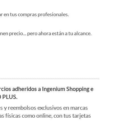
o
ar en tus compras profesionales.
m
a
nen precio... pero ahora están a tu alcance.
ios adheridos a Ingenium Shopping e
 PLUS.
s y reembolsos exclusivos en marcas
as físicas como online, con tus tarjetas