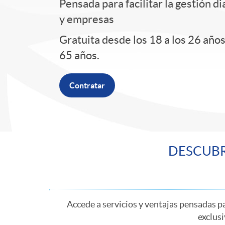
Pensada para facilitar la gestión d
d
y empresas
Gratuita desde los 18 a los 26 año
e
65 años.
r
Contratar
M
a
DESCUBR
D
s
Accede a servicios y ventajas pensadas par
e
t
exclusi