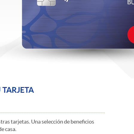
o
r
d
e
i
U
TARJETA
d
i
stras tarjetas. Una selección de beneficios
de casa.