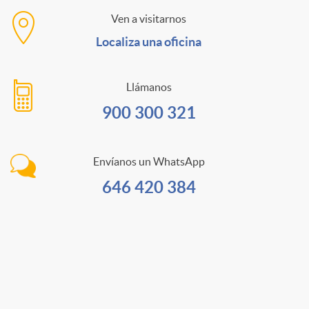
Ven a visitarnos
C
Localiza una oficina
a
Llámanos
n
900 300 321
a
Envíanos un WhatsApp
646 420 384
e
s