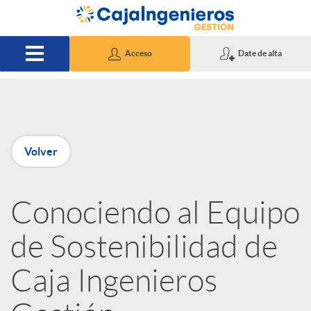
Saltar al contenido principal
Acceso
Date de alta
P
Volver
u
Conociendo al Equipo
b
de Sostenibilidad de
l
Caja Ingenieros
i