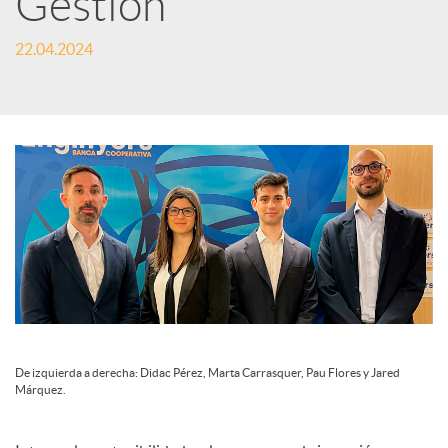
Gestión
c
22.04.2024
a
d
o
r
d
De izquierda a derecha: Didac Pérez, Marta Carrasquer, Pau Flores y Jared
Márquez.
e