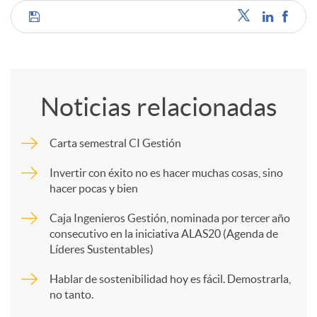
C
d
o
o
Noticias relacionadas
m
s
Carta semestral CI Gestión
p
Invertir con éxito no es hacer muchas cosas, sino
hacer pocas y bien
a
Caja Ingenieros Gestión, nominada por tercer año
consecutivo en la iniciativa ALAS20 (Agenda de
Líderes Sustentables)
r
Hablar de sostenibilidad hoy es fácil. Demostrarla,
no tanto.
t