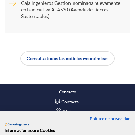
Caja Ingenieros Gestión, nominada nuevamente
en la iniciativa ALAS20 (Agenda de Líderes
i
Sustentables)
r
e
Consulta todas las noticias económicas
A
B
n
p
o
R
Contacto
l
t
Contacta
e
Oficinas
Política de privacidad
i
ó
Encuéntranos en
d
Información sobre Cookies