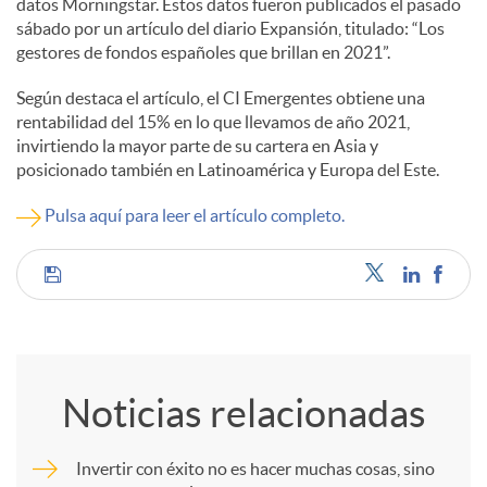
datos Morningstar. Estos datos fueron publicados el pasado
sábado por un artículo del diario Expansión, titulado: “Los
c
gestores de fondos españoles que brillan en 2021”.
Según destaca el artículo, el CI Emergentes obtiene una
o
rentabilidad del 15% en lo que llevamos de año 2021,
invirtiendo la mayor parte de su cartera en Asia y
posicionado también en Latinoamérica y Europa del Este.
n
Pulsa aquí para leer el artículo completo.
t
C
e
o
n
Noticias relacionadas
m
i
Invertir con éxito no es hacer muchas cosas, sino