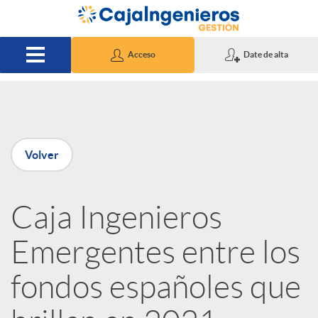
Saltar al contenido principal
Acceso
Date de alta
P
Volver
u
Caja Ingenieros
b
Emergentes entre los
l
fondos españoles que
i