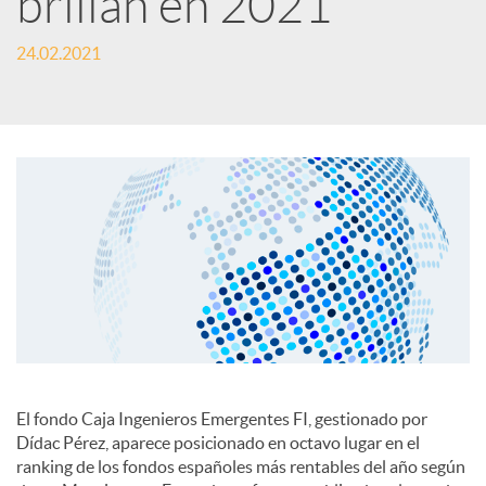
brillan en 2021
c
24.02.2021
a
d
o
r
d
El fondo Caja Ingenieros Emergentes FI, gestionado por
Dídac Pérez, aparece posicionado en octavo lugar en el
e
ranking de los fondos españoles más rentables del año según