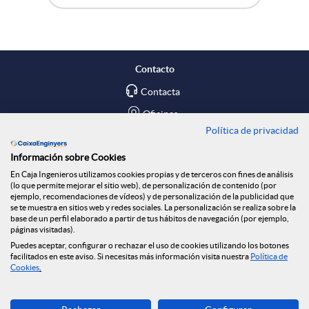
A
B
n
p
o
R
Contacto
l
t
Contacta
e
Oficinas
Política de privacidad
i
ó
d
Encuéntranos en
Información sobre Cookies
En Caja Ingenieros utilizamos cookies propias y de terceros con fines de análisis
c
n
Blog
e
(lo que permite mejorar el sitio web), de personalización de contenido (por
ejemplo, recomendaciones de vídeos) y de personalización de la publicidad que
Social
se te muestra en sitios web y redes sociales. La personalización se realiza sobre la
base de un perfil elaborado a partir de tus hábitos de navegación (por ejemplo,
a
n
s
páginas visitadas).
Tablón de anuncios
Puedes aceptar, configurar o rechazar el uso de cookies utilizando los botones
Seguridad Online
facilitados en este aviso. Si necesitas más información visita nuestra
Política de
c
o
Cookies
.
S
Descarga ahora