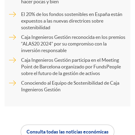
hacer pocas y bien
p
d
El 20% de los fondos sostenibles en España están
expuestos a las nuevas directrices sobre
a
sostenibilidad
o
Caja Ingenieros Gestión reconocida en los premios
r
“ALAS20 2024” por su compromiso con la
inversión responsable
s
Caja Ingenieros Gestión participa en el Meeting
t
Point de Barcelona organizado por FundsPeople
sobre el futuro de la gestión de activos
i
Conociendo al Equipo de Sostenibilidad de Caja
Ingenieros Gestión
r
e
Consulta todas las noticias económicas