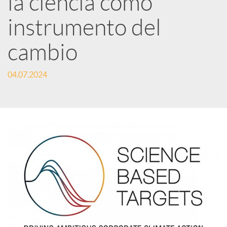
la ciencia como
instrumento del
c
cambio
a
04.07.2024
d
o
r
d
e