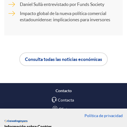
Daniel Sullà entrevistado por Funds Society
t
Impacto global de la nueva política comercial
estadounidense: implicaciones para inversores
i
r
e
Consulta todas las noticias económicas
A
B
n
p
o
Contacto
R
l
t
Contacta
Oficinas
e
Política de privacidad
i
ó
Encuéntranos en
Información sobre Cookies