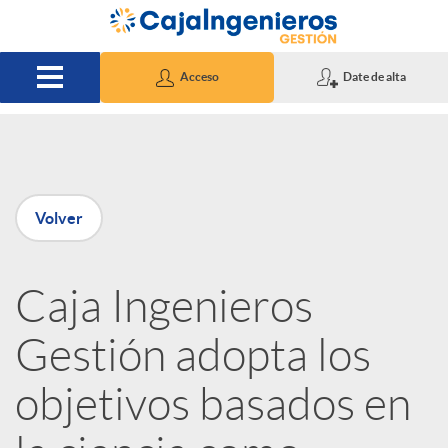
Saltar al contenido principal
Acceso
Date de alta
P
Volver
u
Caja Ingenieros
b
Gestión adopta los
l
objetivos basados en
i