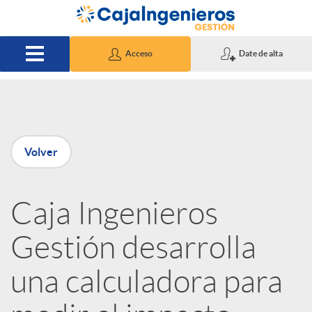
Saltar al contenido principal
Acceso
Date de alta
P
Volver
u
Caja Ingenieros
b
Gestión desarrolla
l
una calculadora para
i