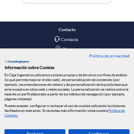
A
B
p
p
o
a
Contacto
l
t
Contacta
r
Oficinas
Política de privacidad
i
ó
Encuéntranos en
t
Información sobre Cookies
En Caja Ingenieros utilizamos cookies propias y de terceros con fines de análisis
c
n
Blog
(lo que permite mejorar el sitio web), de personalización de contenido (por
ejemplo, recomendaciones de vídeos) y de personalización de la publicidad que
i
Social
se te muestra en sitios web y redes sociales. La personalización se realiza sobre la
base de un perfil elaborado a partir de tus hábitos de navegación (por ejemplo,
a
n
páginas visitadas).
Tablón de anuncios
r
Puedes aceptar, configurar o rechazar el uso de cookies utilizando los botones
Seguridad Online
facilitados en este aviso. Si necesitas más información visita nuestra
Política de
c
o
Cookies
.
e
Descarga ahora
Rechazar
Configurar