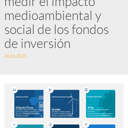
medir el impacto
medioambiental y
c
social de los fondos
a
de inversión
d
26.11.2021
o
r
d
e