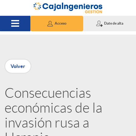
Saltar al contenido principal
Acceso
Date de alta
P
Volver
u
Consecuencias
b
económicas de la
l
invasión rusa a
i