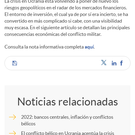
La crisis en Ucrania está volviendo a poner de nuevo los
riesgos geopolíticos en el radar de los mercados financieros.
c
El entorno de inversión, el cual ya de por sí era incierto, se ha
convertido en más complicado si cabe, con una visibilidad
muy escasa. En el siguiente artículo se detallan las principales
o
consecuencias económicas del conflicto militar.
Consulta la nota informativa completa
aquí
.
n
C
t
o
e
Noticias relacionadas
m
n
2022: bancos centrales, inflación y conflictos
bélicos
p
i
El conflicto bélico en Ucrania acentúa la crisis