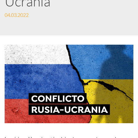
Ucrania
c
04.03.2022
a
d
o
r
d
e