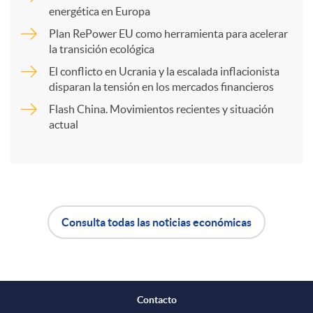
energética en Europa
a
d
Plan RePower EU como herramienta para acelerar
la transición ecológica
r
El conflicto en Ucrania y la escalada inflacionista
o
disparan la tensión en los mercados financieros
Flash China. Movimientos recientes y situación
t
s
actual
i
r
Consulta todas las noticias económicas
A
B
e
p
o
n
Contacto