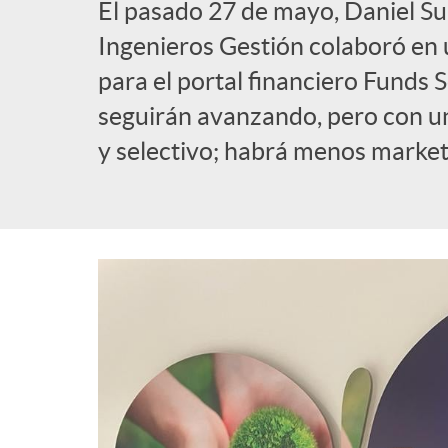
El pasado 27 de mayo, Daniel Sul
l
Ingenieros Gestión colaboró en u
para el portal financiero Funds S
i
seguirán avanzando, pero con u
y selectivo; habrá menos market
c
a
d
o
r