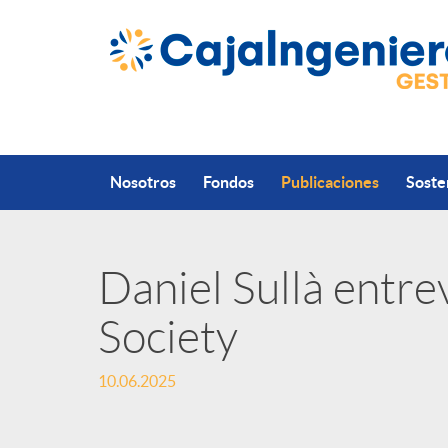
Saltar al contenido principal
Nosotros
Fondos
Publicaciones
Soste
Daniel Sullà entre
P
Society
u
10.06.2025
b