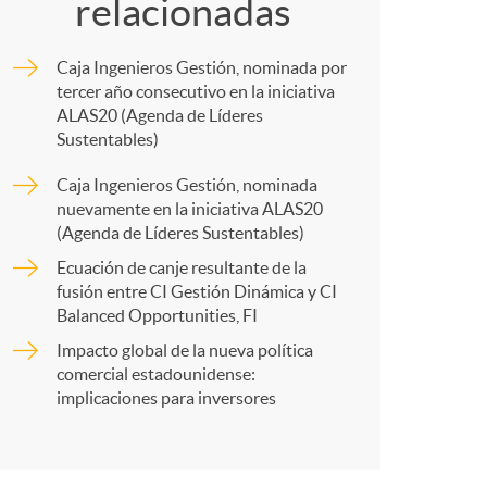
o
relacionadas
m
m
Caja Ingenieros Gestión, nominada por
p
tercer año consecutivo en la iniciativa
ALAS20 (Agenda de Líderes
a
Sustentables)
a
Caja Ingenieros Gestión, nominada
nuevamente en la iniciativa ALAS20
r
(Agenda de Líderes Sustentables)
Ecuación de canje resultante de la
fusión entre CI Gestión Dinámica y CI
t
Balanced Opportunities, FI
Impacto global de la nueva política
comercial estadounidense:
implicaciones para inversores
r