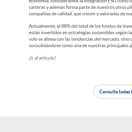
economía, consideramos la integración ESG como una
carteras y además forma parte de nuestros otros pi
n
compañías de calidad, que crecen y valoradas de m
Actualmente, el 88% del total de los fondos de inv
i
están invertidos en estrategias sostenibles según 
solo se alinea con las tendencias del mercado, sino
consolidándose como una de nuestras principales pr
d
¡Ir al artículo!
o
s
Consulta todas 
A
B
p
o