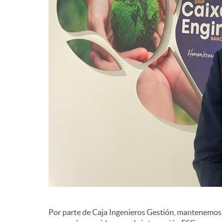
d
e
c
o
n
t
e
Por parte de Caja Ingenieros Gestión, mantenemos 