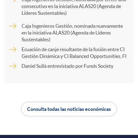
consecutivo en la iniciativa ALAS20 (Agenda de
a
Líderes Sustentables)
Caja Ingenieros Gestión, nominada nuevamente
r
en la iniciativa ALAS20 (Agenda de Líderes
Sustentables)
t
Ecuación de canje resultante de la fusión entre CI
Gestión Dinámica y CI Balanced Opportunities, FI
Daniel Sullà entrevistado por Funds Society
i
r
e
Consulta todas las noticias económicas
A
B
n
p
o