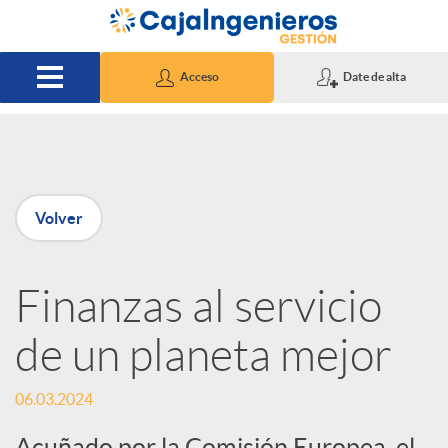
Saltar al contenido principal
Acceso
Date de alta
P
Volver
u
Finanzas al servicio
b
de un planeta mejor
l
06.03.2024
i
Acuñado por la Comisión Europea, el