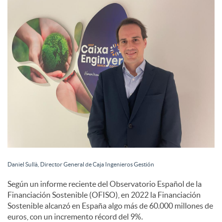
c
o
n
t
e
Daniel Sullà, Director General de Caja Ingenieros Gestión
n
Según un informe reciente del Observatorio Español de la
Financiación Sostenible (OFISO), en 2022 la Financiación
Sostenible alcanzó en España algo más de 60.000 millones de
i
euros, con un incremento récord del 9%.