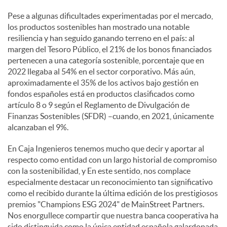
Pese a algunas dificultades experimentadas por el mercado,
d
los productos sostenibles han mostrado una notable
resiliencia y han seguido ganando terreno en el país: al
margen del Tesoro Público, el 21% de los bonos financiados
o
pertenecen a una categoría sostenible, porcentaje que en
2022 llegaba al 54% en el sector corporativo. Más aún,
aproximadamente el 35% de los activos bajo gestión en
s
fondos españoles está en productos clasificados como
artículo 8 o 9 según el Reglamento de Divulgación de
Finanzas Sostenibles (SFDR) –cuando, en 2021, únicamente
alcanzaban el 9%.
En Caja Ingenieros tenemos mucho que decir y aportar al
respecto como entidad con un largo historial de compromiso
con la sostenibilidad, y En este sentido, nos complace
especialmente destacar un reconocimiento tan significativo
como el recibido durante la última edición de los prestigiosos
premios "Champions ESG 2024" de MainStreet Partners.
Nos enorgullece compartir que nuestra banca cooperativa ha
sido distinguida como la única entidad española galardonada