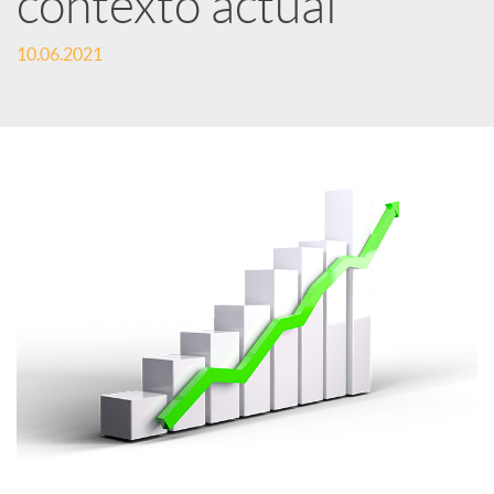
contexto actual
c
10.06.2021
a
d
o
r
d
e