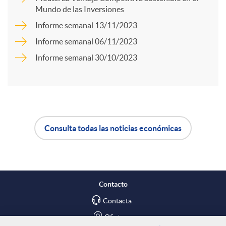
Mundo de las Inversiones
a
d
Informe semanal 13/11/2023
Informe semanal 06/11/2023
r
o
Informe semanal 30/10/2023
t
s
i
Consulta todas las noticias económicas
A
B
r
p
o
e
Contacto
l
t
Contacta
n
Oficinas