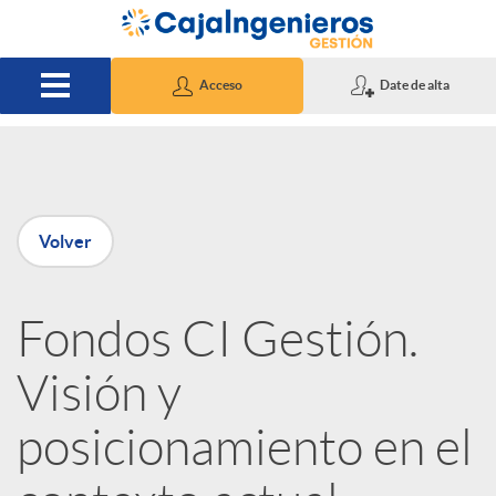
Saltar al contenido principal
Acceso
Date de alta
P
Volver
u
Fondos CI Gestión.
b
Visión y
l
posicionamiento en el
i