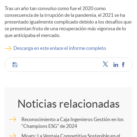
Tras un año tan convulso como fue el 2020 como
c
consecuencia de la irrupción de la pandemia, el 2021 se ha
presentado igualmente complicado debido a los desafíos que
se presentan fruto de una recuperación más vigorosa de lo
o
que anticipaba el mercado.
Descarga en este enlace el informe completo
n
C
t
o
e
Noticias relacionadas
m
n
Reconocimiento a Caja Ingenieros Gestión en los
“Champions ESG" de 2024
p
i
Moats: La Ventaja Competitiva Sostenible en el