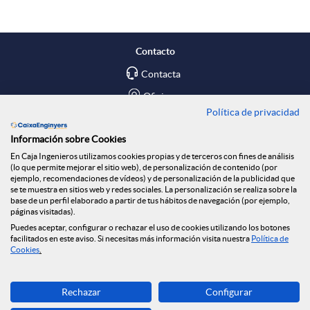
p
p
o
d
a
Contacto
l
t
o
Contacta
r
Oficinas
Política de privacidad
i
ó
s
Encuéntranos en
t
Información sobre Cookies
En Caja Ingenieros utilizamos cookies propias y de terceros con fines de análisis
c
n
Blog
(lo que permite mejorar el sitio web), de personalización de contenido (por
ejemplo, recomendaciones de vídeos) y de personalización de la publicidad que
i
Social
se te muestra en sitios web y redes sociales. La personalización se realiza sobre la
base de un perfil elaborado a partir de tus hábitos de navegación (por ejemplo,
a
n
páginas visitadas).
Tablón de anuncios
r
Puedes aceptar, configurar o rechazar el uso de cookies utilizando los botones
Seguridad Online
facilitados en este aviso. Si necesitas más información visita nuestra
Política de
c
o
Cookies
.
e
Descarga ahora
i
t
Rechazar
Configurar
Banca MOBILE