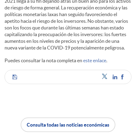
2021 llega a su fin dejando atrás un buen año para los activos
de riesgo de forma general. La recuperación económica y las
c
políticas monetarias laxas han seguido favoreciendo el
apetito hacia el riesgo de los inversores. No obstante, varios
son los focos que durante las últimas semanas han estado
o
capitalizando la preocupación de los inversores: los fuertes
aumentos en los niveles de precios y la aparición de una
nueva variante de la COVID-19 potencialmente peligrosa.
n
Puedes consultar la nota completa en
este enlace
.
t
C
e
o
n
m
Consulta todas las noticias económicas
A
B
i