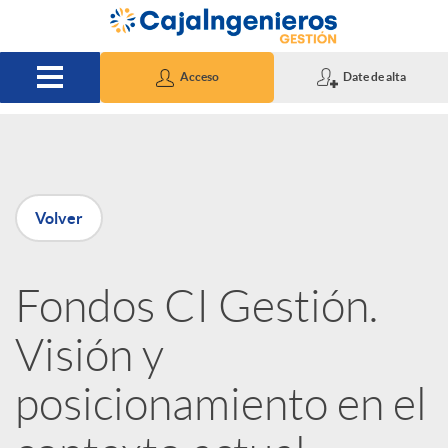
Saltar al contenido principal
Acceso
Date de alta
P
Volver
u
Fondos CI Gestión.
b
Visión y
l
posicionamiento en el
i