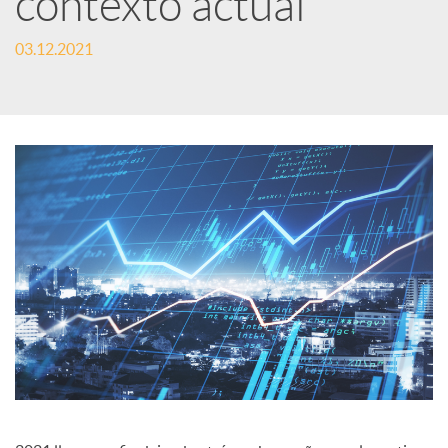
contexto actual
c
03.12.2021
a
d
o
r
d
e