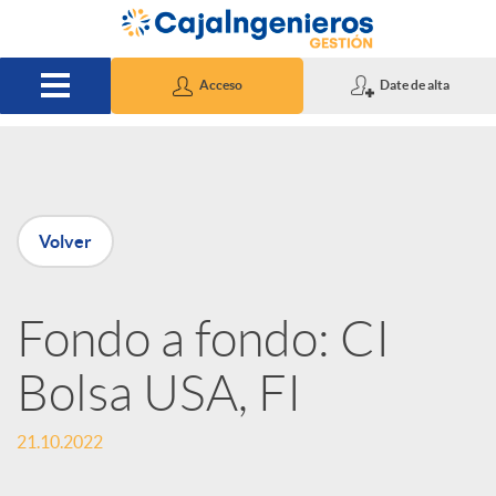
Saltar al contenido principal
Acceso
Date de alta
P
Volver
u
Fondo a fondo: CI
b
Bolsa USA, FI
l
21.10.2022
i