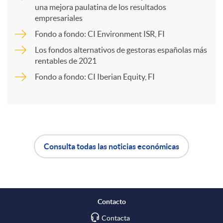
una mejora paulatina de los resultados
p
empresariales
Fondo a fondo: CI Environment ISR, FI
a
Los fondos alternativos de gestoras españolas más
rentables de 2021
r
Fondo a fondo: CI Iberian Equity, FI
t
i
Consulta todas las noticias económicas
A
B
r
p
o
e
Contacto
Contacta