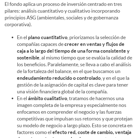
El fondo aplica un proceso de inversión centrado en tres
pilares: análisis cuantitativo y cualitativo incorporando
c
principios ASG (ambientales, sociales y de gobernanza
corporativa).
o
En el
plano cuantitativo
, priorizamos la selección de
compañías capaces de
crecer en ventas y flujos de
caja a lo largo del tiempo de una forma consistente y
n
sostenible
, al mismo tiempo que se evalúa la calidad de
los beneficios. Paralelamente, se lleva a cabo el análisis
de la fortaleza del balance, en el que buscamos un
t
endeudamiento reducido o controlado
, y en el que la
gestión de la asignación de capital es clave para tener
una visión financiera global de la compañía.
e
En el
ámbito cualitativo
, tratamos de hacernos una
imagen completa de la empresa y especialmente nos
n
enfocamos en comprender el negocio y las fuerzas
competitivas que impulsan sus retornos y que protejan
su modelo de negocio a largo plazo. Esto se concreta en
i
factores como el
efecto red, coste de cambio, ventaja