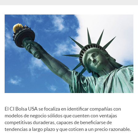
c
a
d
o
r
El CI Bolsa USA se focaliza en identificar compañías con
d
modelos de negocio sólidos que cuenten con ventajas
competitivas duraderas, capaces de beneficiarse de
tendencias a largo plazo y que coticen a un precio razonable.
e