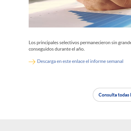
d
e
Los principales selectivos permanecieron sin grand
c
conseguidos durante el año.
Descarga en este enlace el informe semanal
o
n
Consulta todas 
t
A
B
e