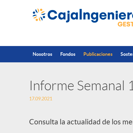
Saltar al contenido principal
Nosotros
Fondos
Publicaciones
Soste
Informe Semanal
P
17.09.2021
u
Consulta la actualidad de los m
b