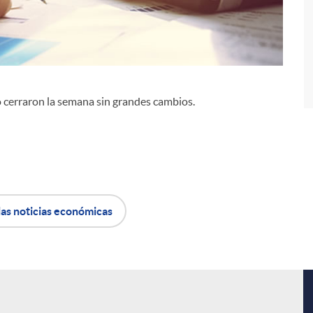
co cerraron la semana sin grandes cambios.
i
las noticias económicas