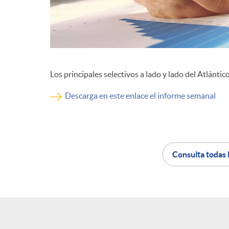
d
e
Los principales selectivos a lado y lado del Atlánti
c
Descarga en este enlace el informe semanal
o
n
Consulta todas 
t
A
B
e
p
o