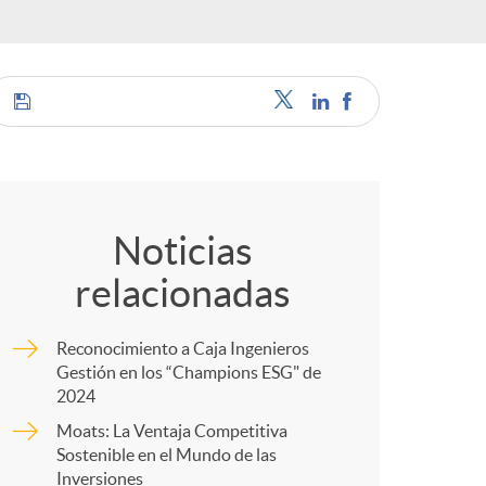
o
r
d
C
e
o
Noticias
i
relacionadas
m
d
Reconocimiento a Caja Ingenieros
p
Gestión en los “Champions ESG" de
2024
i
Moats: La Ventaja Competitiva
a
Sostenible en el Mundo de las
Inversiones