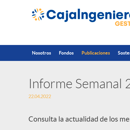
Saltar al contenido principal
Nosotros
Fondos
Publicaciones
Soste
Informe Semanal
P
22.04.2022
u
Consulta la actualidad de los m
b