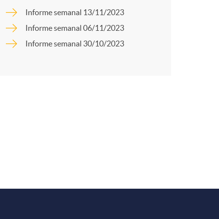
o
r
Informe semanal 13/11/2023
m
Informe semanal 06/11/2023
t
Informe semanal 30/10/2023
a
r
e
n
R