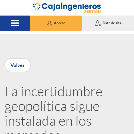
Saltar al contenido principal
Acceso
Date de alta
P
Volver
u
La incertidumbre
b
geopolítica sigue
l
instalada en los
i