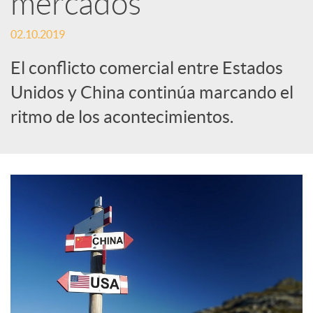
mercados
c
02.10.2019
El conflicto comercial entre Estados
a
Unidos y China continúa marcando el
ritmo de los acontecimientos.
d
o
r
d
e