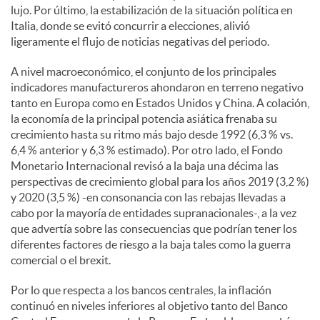
lujo. Por último, la estabilización de la situación política en
Italia, donde se evitó concurrir a elecciones, alivió
d
ligeramente el flujo de noticias negativas del periodo.
A nivel macroeconómico, el conjunto de los principales
o
indicadores manufactureros ahondaron en terreno negativo
tanto en Europa como en Estados Unidos y China. A colación,
la economía de la principal potencia asiática frenaba su
s
crecimiento hasta su ritmo más bajo desde 1992 (6,3 % vs.
6,4 % anterior y 6,3 % estimado). Por otro lado, el Fondo
Monetario Internacional revisó a la baja una décima las
perspectivas de crecimiento global para los años 2019 (3,2 %)
y 2020 (3,5 %) -en consonancia con las rebajas llevadas a
cabo por la mayoría de entidades supranacionales-, a la vez
que advertía sobre las consecuencias que podrían tener los
diferentes factores de riesgo a la baja tales como la guerra
comercial o el brexit.
Por lo que respecta a los bancos centrales, la inflación
continuó en niveles inferiores al objetivo tanto del Banco