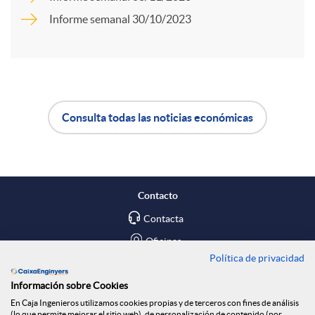
r
Informe semanal 30/10/2023
t
i
Consulta todas las noticias económicas
A
B
r
p
o
e
Contacto
l
t
Contacta
n
Oficinas
Política de privacidad
i
ó
Encuéntranos en
R
Información sobre Cookies
En Caja Ingenieros utilizamos cookies propias y de terceros con fines de análisis
Blog
(lo que permite mejorar el sitio web), de personalización de contenido (por