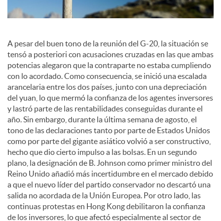
c
A pesar del buen tono de la reunión del G-20, la situación se
o
tensó a posteriori con acusaciones cruzadas en las que ambas
potencias alegaron que la contraparte no estaba cumpliendo
con lo acordado. Como consecuencia, se inició una escalada
n
arancelaria entre los dos países, junto con una depreciación
del yuan, lo que mermó la confianza de los agentes inversores
y lastró parte de las rentabilidades conseguidas durante el
t
año. Sin embargo, durante la última semana de agosto, el
tono de las declaraciones tanto por parte de Estados Unidos
como por parte del gigante asiático volvió a ser constructivo,
e
hecho que dio cierto impulso a las bolsas. En un segundo
plano, la designación de B. Johnson como primer ministro del
Reino Unido añadió más incertidumbre en el mercado debido
n
a que el nuevo líder del partido conservador no descartó una
salida no acordada de la Unión Europea. Por otro lado, las
continuas protestas en Hong Kong debilitaron la confianza
i
de los inversores, lo que afectó especialmente al sector de