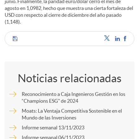
junio. Finalmente, la paridad euro/dólar cerró el mes de
agosto en 1,0982, hecho que muestra una cierta fortaleza del
USD con respecto al cierre de diciembre del año pasado
(1,148).
C
o
Noticias relacionadas
m
Reconocimiento a Caja Ingenieros Gestión en los
“Champions ESG" de 2024
p
Moats: La Ventaja Competitiva Sostenible en el
Mundo de las Inversiones
a
Informe semanal 13/11/2023
Informe semanal 06/11/2023