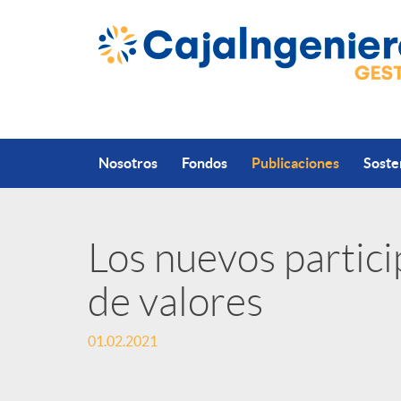
Saltar al contenido principal
Nosotros
Fondos
Publicaciones
Soste
Los nuevos partic
P
de valores
u
01.02.2021
b