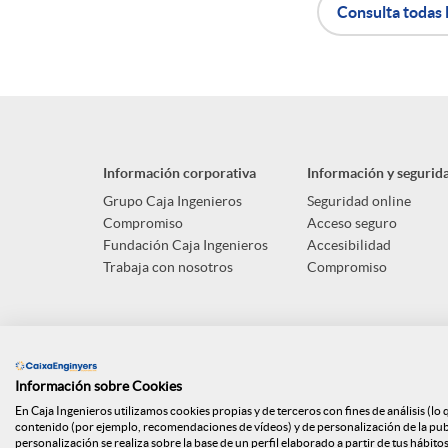
Consulta todas 
n
A
B
i
p
o
d
Información corporativa
Información y segurid
l
t
Grupo Caja Ingenieros
Seguridad online
Compromiso
Acceso seguro
o
Fundación Caja Ingenieros
Accesibilidad
i
ó
Trabaja con nosotros
Compromiso
s
c
n
a
n
Información sobre Cookies
En Caja Ingenieros utilizamos cookies propias y de terceros con fines de análisis (lo
contenido (por ejemplo, recomendaciones de vídeos) y de personalización de la publi
personalización se realiza sobre la base de un perfil elaborado a partir de tus hábito