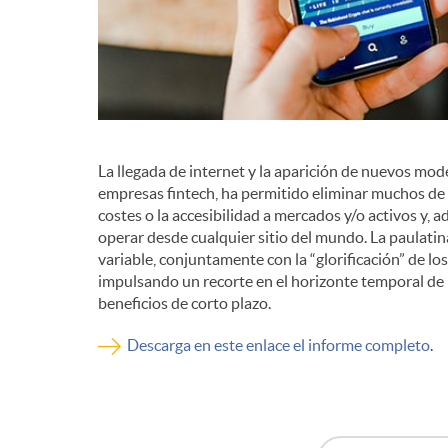
d
e
c
La llegada de internet y la aparición de nuevos mod
empresas fintech, ha permitido eliminar muchos de l
costes o la accesibilidad a mercados y/o activos y
o
operar desde cualquier sitio del mundo. La paulati
variable, conjuntamente con la “glorificación” de l
impulsando un recorte en el horizonte temporal de l
n
beneficios de corto plazo.
Descarga en este enlace el informe completo
.
t
e