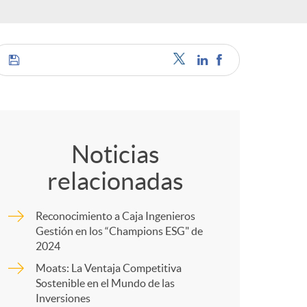
o
r
d
C
e
o
Noticias
i
relacionadas
m
d
Reconocimiento a Caja Ingenieros
p
Gestión en los “Champions ESG" de
2024
i
Moats: La Ventaja Competitiva
a
Sostenible en el Mundo de las
Inversiones