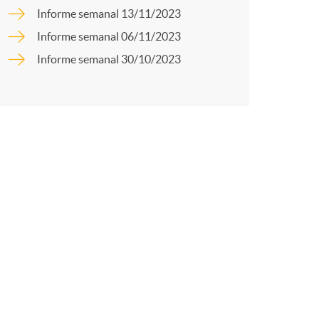
o
r
Informe semanal 13/11/2023
m
Informe semanal 06/11/2023
t
Informe semanal 30/10/2023
a
r
e
n
R