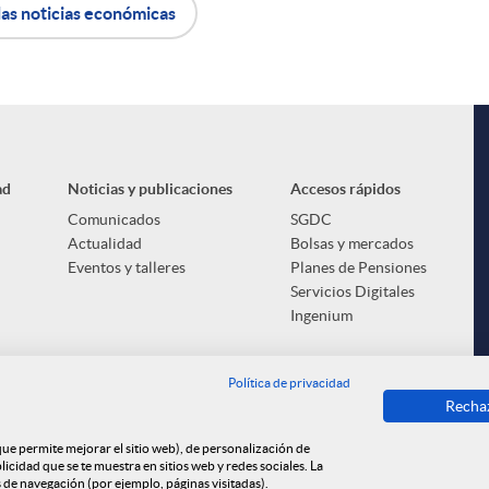
las noticias económicas
ad
Noticias y publicaciones
Accesos rápidos
Comunicados
SGDC
Actualidad
Bolsas y mercados
Eventos y talleres
Planes de Pensiones
Servicios Digitales
Ingenium
Política de privacidad
Recha
 que permite mejorar el sitio web), de personalización de
cidad que se te muestra en sitios web y redes sociales. La
s de navegación (por ejemplo, páginas visitadas).