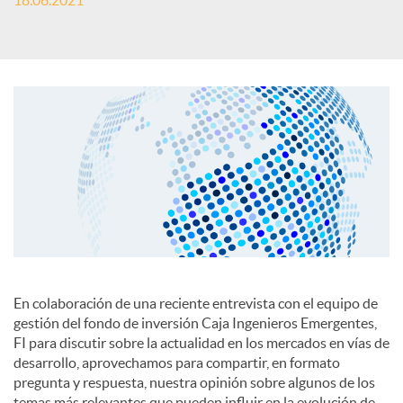
18.06.2021
c
a
d
o
r
En colaboración de una reciente entrevista con el equipo de
gestión del fondo de inversión Caja Ingenieros Emergentes,
d
FI para discutir sobre la actualidad en los mercados en vías de
desarrollo, aprovechamos para compartir, en formato
pregunta y respuesta, nuestra opinión sobre algunos de los
e
temas más relevantes que pueden influir en la evolución de