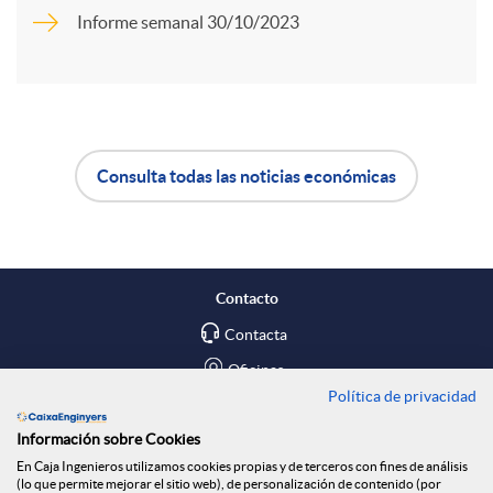
r
Informe semanal 30/10/2023
d
t
o
i
Consulta todas las noticias económicas
s
A
B
r
p
o
e
Contacto
l
t
Contacta
n
Oficinas
Política de privacidad
i
ó
Encuéntranos en
R
Información sobre Cookies
En Caja Ingenieros utilizamos cookies propias y de terceros con fines de análisis
c
n
Blog
(lo que permite mejorar el sitio web), de personalización de contenido (por