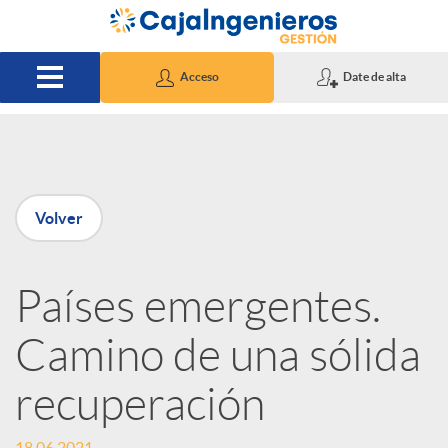
Saltar al contenido principal
Acceso
Date de alta
P
Volver
u
Países emergentes.
b
Camino de una sólida
l
recuperación
i