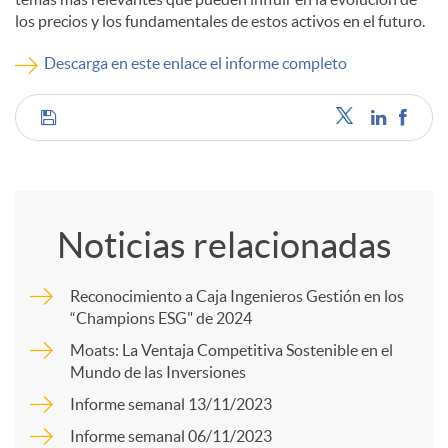
los precios y los fundamentales de estos activos en el futuro.
c
Descarga en este enlace el informe completo
o
C
n
o
t
Noticias relacionadas
m
Reconocimiento a Caja Ingenieros Gestión en los
e
“Champions ESG" de 2024
p
Moats: La Ventaja Competitiva Sostenible en el
n
Mundo de las Inversiones
a
Informe semanal 13/11/2023
i
Informe semanal 06/11/2023