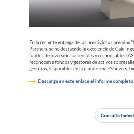
d
e
En la reciente entrega de los prestigiosos premio
c
Partners, se ha destacado la excelencia de Caja Ing
fondos de inversión sostenibles y responsables (ASG
reconocen a fondos y gestoras de activos sobresali
o
gestoras, disponibles en la plataforma ESGeveryt
Descarga en este enlace el informe completo
n
t
Consulta todas 
e