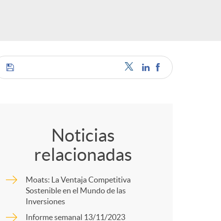
o
r
d
e
C
i
o
Noticias
relacionadas
d
m
Moats: La Ventaja Competitiva
i
p
Sostenible en el Mundo de las
Inversiones
Informe semanal 13/11/2023