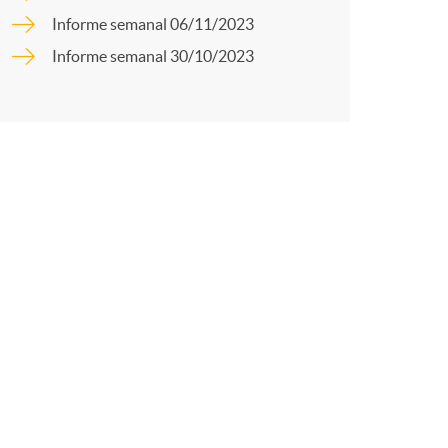
o
a
Informe semanal 06/11/2023
m
Informe semanal 30/10/2023
r
a
t
r
e
n