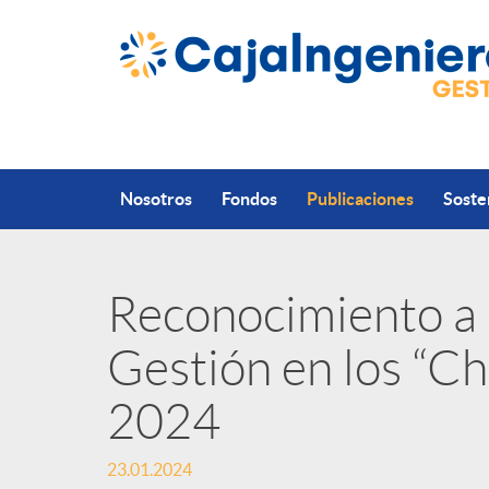
Saltar al contenido principal
Nosotros
Fondos
Publicaciones
Soste
Reconocimiento a 
P
Gestión en los “C
u
2024
b
23.01.2024