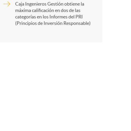
o
Caja Ingenieros Gestión obtiene la
máxima calificación en dos de las
a
m
categorías en los Informes del PRI
(Principios de Inversión Responsable)
r
a
t
r
e
n