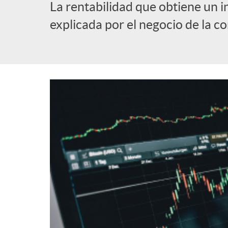
La rentabilidad que obtiene un i
l
explicada por el negocio de la c
i
c
a
d
o
r