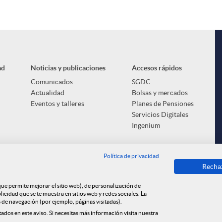
ad
Noticias y publicaciones
Accesos rápidos
Comunicados
SGDC
Actualidad
Bolsas y mercados
Eventos y talleres
Planes de Pensiones
Servicios Digitales
Ingenium
Política de privacidad
Recha
 que permite mejorar el sitio web), de personalización de
cidad que se te muestra en sitios web y redes sociales. La
s de navegación (por ejemplo, páginas visitadas).
tados en este aviso. Si necesitas más información visita nuestra
t
Política de cookies
Aviso legal
Tablón de anuncios