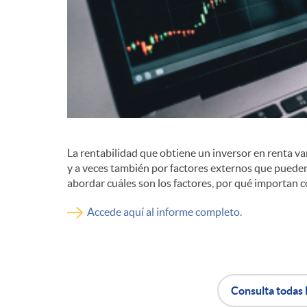
d
e
c
La rentabilidad que obtiene un inversor en renta va
o
y a veces también por factores externos que pueden 
abordar cuáles son los factores, por qué importan 
n
Accede aquí al informe completo.
t
e
Consulta todas 