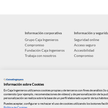
A
B
n
p
o
i
Información corporativa
Información y segurid
l
t
d
Grupo Caja Ingenieros
Seguridad online
Compromiso
Acceso seguro
Fundación Caja Ingenieros
Accesibilidad
i
ó
o
Trabaja con nosotros
Compromiso
c
n
s
a
n
Información sobre Cookies
En Caja Ingenieros utilizamos cookies propias y de terceros con fines de análisis (lo
contenido (por ejemplo, recomendaciones de vídeos) y de personalización de la publi
personalización se realiza sobre la base de un perfil elaborado a partir de tus hábito
c
o
Puedes aceptar, configurar o rechazar el uso de cookies utilizando los botones facili
Mapa web
ISO
Api Marke
Política de Cookies
.