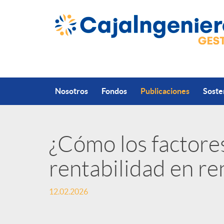
Saltar al contenido principal
Nosotros
Fondos
Publicaciones
Soste
¿Cómo los factores
P
rentabilidad en re
u
12.02.2026
b