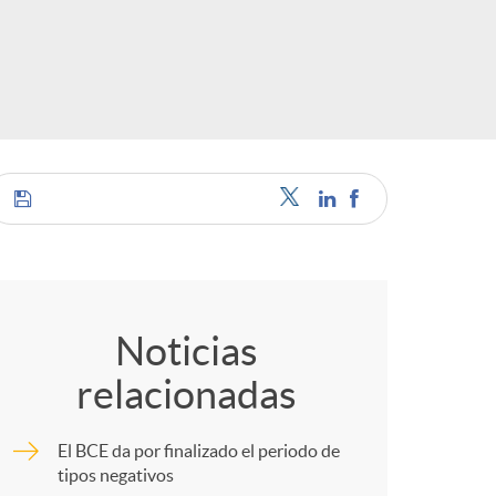
o
r
d
e
C
i
o
Noticias
d
relacionadas
m
i
El BCE da por finalizado el periodo de
p
tipos negativos