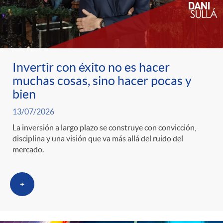
c
o
Invertir con éxito no es hacer
muchas cosas, sino hacer pocas y
n
bien
13/07/2026
t
La inversión a largo plazo se construye con convicción,
disciplina y una visión que va más allá del ruido del
e
mercado.
n
+
i