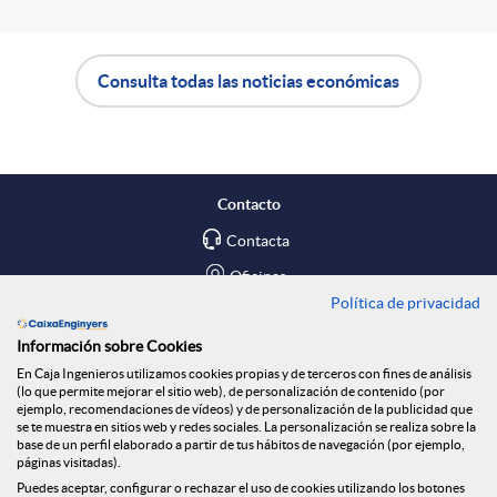
Consulta todas las noticias económicas
A
B
p
o
Contacto
l
t
Contacta
Oficinas
Política de privacidad
i
ó
Encuéntranos en
Información sobre Cookies
En Caja Ingenieros utilizamos cookies propias y de terceros con fines de análisis
c
n
Blog
(lo que permite mejorar el sitio web), de personalización de contenido (por
ejemplo, recomendaciones de vídeos) y de personalización de la publicidad que
Social
se te muestra en sitios web y redes sociales. La personalización se realiza sobre la
base de un perfil elaborado a partir de tus hábitos de navegación (por ejemplo,
a
n
páginas visitadas).
Tablón de anuncios
Puedes aceptar, configurar o rechazar el uso de cookies utilizando los botones