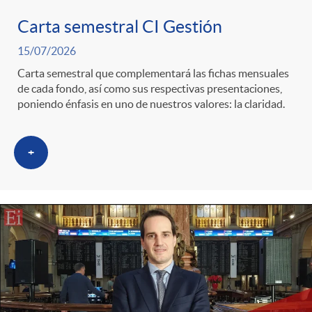
Carta semestral CI Gestión
c
15/07/2026
Carta semestral que complementará las fichas mensuales
a
de cada fondo, así como sus respectivas presentaciones,
poniendo énfasis en uno de nuestros valores: la claridad.
d
+
o
r
d
e