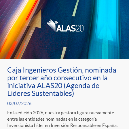
d
o
s
Caja Ingenieros Gestión, nominada
por tercer año consecutivo en la
iniciativa ALAS20 (Agenda de
Líderes Sustentables)
03/07/2026
En la edición 2026, nuestra gestora figura nuevamente
entre las entidades nominadas en la categoría
Inversionista Líder en Inversión Responsable en España.