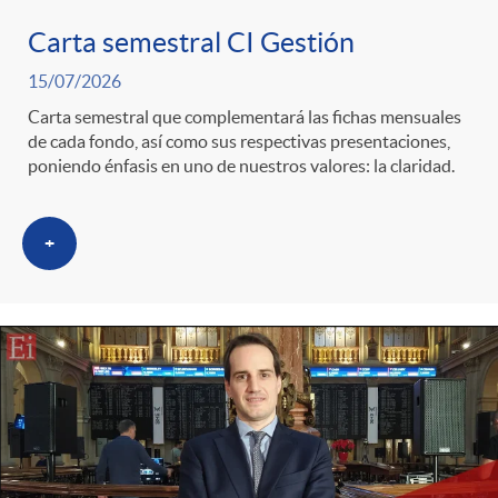
Carta semestral CI Gestión
c
15/07/2026
Carta semestral que complementará las fichas mensuales
a
de cada fondo, así como sus respectivas presentaciones,
poniendo énfasis en uno de nuestros valores: la claridad.
d
+
o
r
d
e