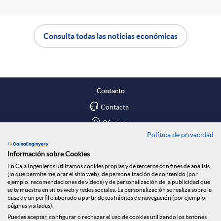
Consulta todas las noticias económicas
A
B
p
o
Contacto
l
t
Contacta
Oficinas
Política de privacidad
i
ó
Encuéntranos en
Información sobre Cookies
En Caja Ingenieros utilizamos cookies propias y de terceros con fines de análisis
c
n
Blog
(lo que permite mejorar el sitio web), de personalización de contenido (por
ejemplo, recomendaciones de vídeos) y de personalización de la publicidad que
Social
se te muestra en sitios web y redes sociales. La personalización se realiza sobre la
base de un perfil elaborado a partir de tus hábitos de navegación (por ejemplo,
a
n
páginas visitadas).
Tablón de anuncios
Puedes aceptar, configurar o rechazar el uso de cookies utilizando los botones