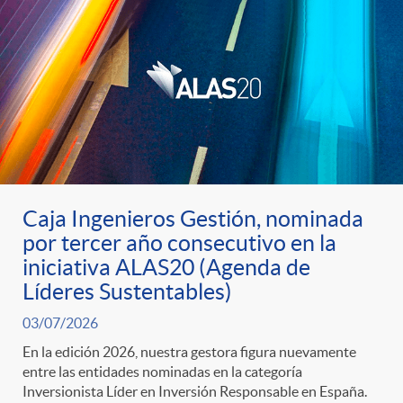
d
o
s
Caja Ingenieros Gestión, nominada
por tercer año consecutivo en la
iniciativa ALAS20 (Agenda de
Líderes Sustentables)
03/07/2026
En la edición 2026, nuestra gestora figura nuevamente
entre las entidades nominadas en la categoría
Inversionista Líder en Inversión Responsable en España.