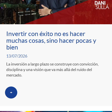
c
o
Invertir con éxito no es hacer
muchas cosas, sino hacer pocas y
n
bien
13/07/2026
t
La inversión a largo plazo se construye con convicción,
disciplina y una visión que va más allá del ruido del
e
mercado.
n
+
i