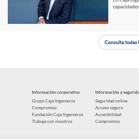
capacidades 
n
i
Consulta todas 
d
A
B
o
p
o
s
Información corporativa
Información y segurid
l
t
Grupo Caja Ingenieros
Seguridad online
Compromiso
Acceso seguro
Fundación Caja Ingenieros
Accesibilidad
i
ó
Trabaja con nosotros
Compromiso