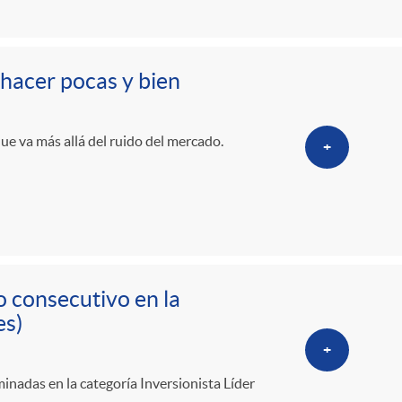
o
r
 hacer pocas y bien
d
que va más allá del ruido del mercado.
+
e
i
d
o consecutivo en la
es)
i
+
inadas en la categoría Inversionista Líder