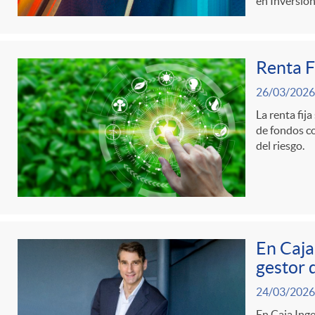
en Inversió
d
Renta F
e
26/03/2026
c
La renta fij
de fondos co
del riesgo.
o
n
En Caja
t
gestor 
24/03/2026
e
En Caja Ing