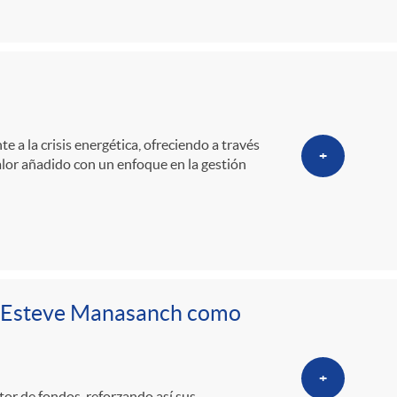
o
m
a
e a la crisis energética, ofreciendo a través
+
alor añadido con un enfoque en la gestión
n Esteve Manasanch como
+
r de fondos, reforzando así sus