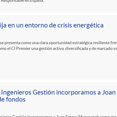
n Responsable en España.
ija en un entorno de crisis energética
a se presenta como una clara oportunidad estratégica resiliente frent
mo el CI Premier una gestión activa, diversificada y de marcado v
 Ingenieros Gestión incorporamos a Joa
de fondos
enieros Gestión incorporamos a Joan Esteve Manasanch como gesto