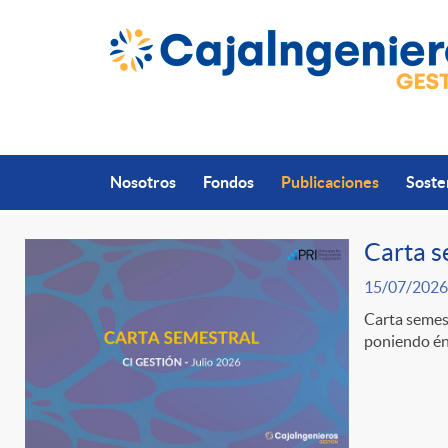
Saltar al contenido principal
Nosotros
Fondos
Publicaciones
Soste
Carta s
15/07/2026
P
Carta semest
poniendo énf
u
b