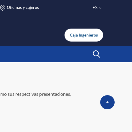
Oficinas y cajeros
ES
S
e
Caja Ingenieros
l
Abrir Buscar
e
c
omo sus respectivas presentaciones,
+
t