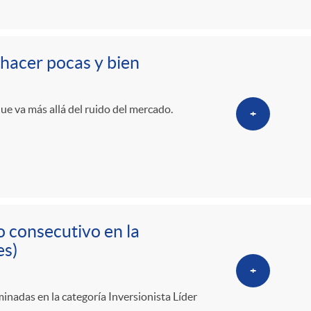
o
r
 hacer pocas y bien
d
que va más allá del ruido del mercado.
+
e
i
d
o consecutivo en la
es)
i
+
inadas en la categoría Inversionista Líder