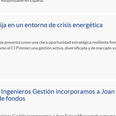
n Responsable en España.
ija en un entorno de crisis energética
a se presenta como una clara oportunidad estratégica resiliente frent
mo el CI Premier una gestión activa, diversificada y de marcado v
 Ingenieros Gestión incorporamos a Joa
de fondos
enieros Gestión incorporamos a Joan Esteve Manasanch como gesto