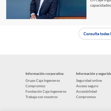
capacidades 
n
i
Consulta todas 
d
A
B
o
p
o
s
Información corporativa
Información y segurid
l
t
Grupo Caja Ingenieros
Seguridad online
Compromiso
Acceso seguro
Fundación Caja Ingenieros
Accesibilidad
i
ó
Trabaja con nosotros
Compromiso