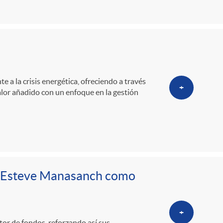
o
m
a
e a la crisis energética, ofreciendo a través
+
alor añadido con un enfoque en la gestión
n Esteve Manasanch como
+
r de fondos, reforzando así sus