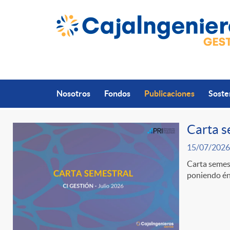
Saltar al contenido principal
Nosotros
Fondos
Publicaciones
Soste
Carta s
15/07/2026
P
Carta semest
poniendo énf
u
b