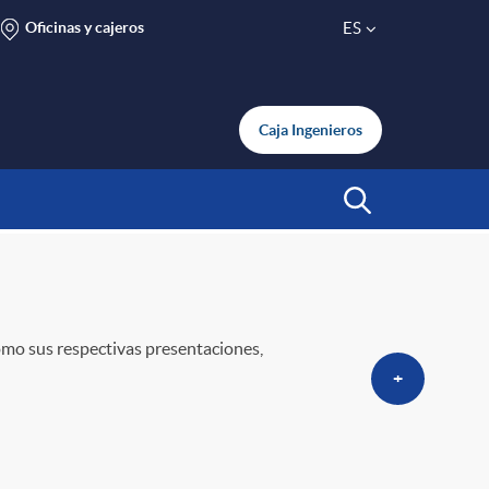
Oficinas y cajeros
ES
S
e
Caja Ingenieros
l
Abrir Buscar
e
c
omo sus respectivas presentaciones,
+
t