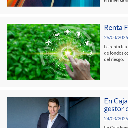
en Inversió
d
Renta F
e
26/03/2026
c
La renta fij
de fondos co
del riesgo.
o
n
En Caja
t
gestor 
24/03/2026
e
En Caja Ing