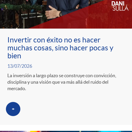
c
o
Invertir con éxito no es hacer
muchas cosas, sino hacer pocas y
n
bien
13/07/2026
t
La inversión a largo plazo se construye con convicción,
disciplina y una visión que va más allá del ruido del
e
mercado.
n
+
i