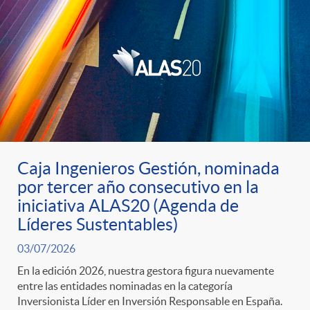
d
o
s
Caja Ingenieros Gestión, nominada
por tercer año consecutivo en la
iniciativa ALAS20 (Agenda de
Líderes Sustentables)
03/07/2026
En la edición 2026, nuestra gestora figura nuevamente
entre las entidades nominadas en la categoría
Inversionista Líder en Inversión Responsable en España.