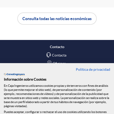
Consulta todas las noticias económicas
A
B
p
o
Contacto
l
t
Contacta
Oficinas
Política de privacidad
i
ó
Encuéntranos en
Información sobre Cookies
En Caja Ingenieros utilizamos cookies propias y de terceros con fines de análisis
c
n
Blog
(lo que permite mejorar el sitio web), de personalización de contenido (por
ejemplo, recomendaciones de vídeos) y de personalización de la publicidad que
Social
se te muestra en sitios web y redes sociales. La personalización se realiza sobre la
base de un perfil elaborado a partir de tus hábitos de navegación (por ejemplo,
a
n
páginas visitadas).
Tablón de anuncios
Puedes aceptar, configurar o rechazar el uso de cookies utilizando los botones