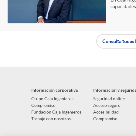
capacidades 
n
i
Consulta todas 
d
A
B
o
p
o
s
Información corporativa
Información y segurid
l
t
Grupo Caja Ingenieros
Seguridad online
Compromiso
Acceso seguro
Fundación Caja Ingenieros
Accesibilidad
i
ó
Trabaja con nosotros
Compromiso