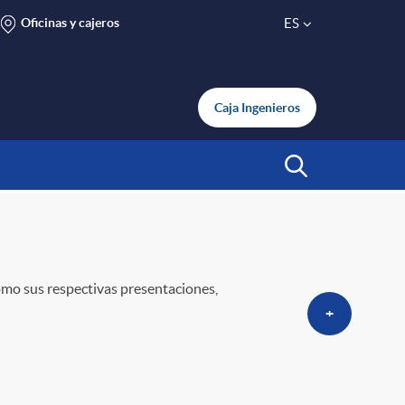
Oficinas y cajeros
ES
S
e
Caja Ingenieros
l
Abrir Buscar
e
c
omo sus respectivas presentaciones,
+
t