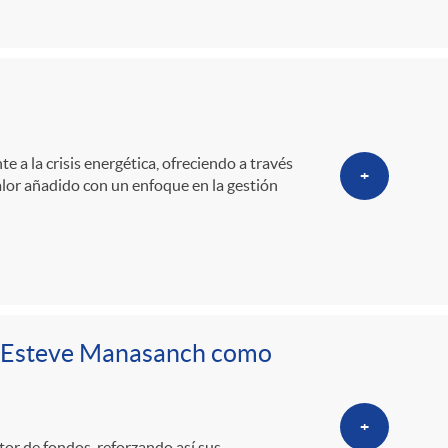
o
m
a
e a la crisis energética, ofreciendo a través
+
alor añadido con un enfoque en la gestión
n Esteve Manasanch como
+
r de fondos, reforzando así sus