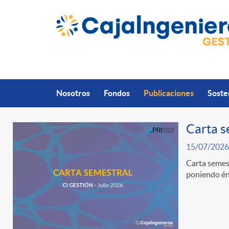
Saltar al contenido principal
Nosotros
Fondos
Publicaciones
Soste
Carta s
15/07/2026
P
Carta semest
poniendo énf
u
b