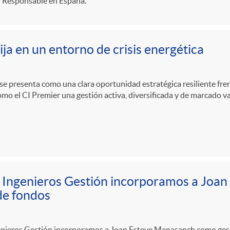
n Responsable en España.
ija en un entorno de crisis energética
a se presenta como una clara oportunidad estratégica resiliente frent
mo el CI Premier una gestión activa, diversificada y de marcado v
 Ingenieros Gestión incorporamos a Joa
de fondos
enieros Gestión incorporamos a Joan Esteve Manasanch como gesto