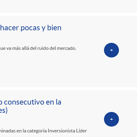
o
r
 hacer pocas y bien
d
que va más allá del ruido del mercado.
+
e
i
d
o consecutivo en la
es)
i
+
inadas en la categoría Inversionista Líder