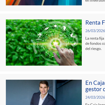
en Inversió
d
Renta F
e
26/03/2026
c
La renta fij
de fondos co
del riesgo.
o
n
En Caja
t
gestor 
24/03/2026
e
En Caja Ing