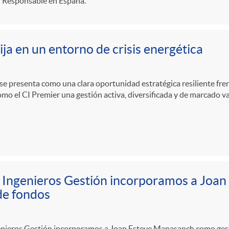
n Responsable en España.
ija en un entorno de crisis energética
a se presenta como una clara oportunidad estratégica resiliente frent
mo el CI Premier una gestión activa, diversificada y de marcado v
 Ingenieros Gestión incorporamos a Joa
de fondos
enieros Gestión incorporamos a Joan Esteve Manasanch como gesto