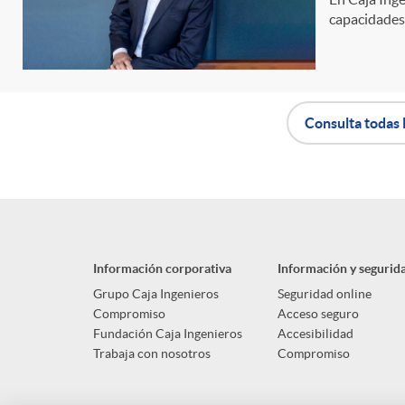
capacidades 
n
i
Consulta todas 
d
A
B
o
p
o
s
Información corporativa
Información y segurid
l
t
Grupo Caja Ingenieros
Seguridad online
Compromiso
Acceso seguro
Fundación Caja Ingenieros
Accesibilidad
i
ó
Trabaja con nosotros
Compromiso