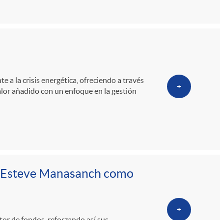
o
m
a
e a la crisis energética, ofreciendo a través
+
alor añadido con un enfoque en la gestión
n Esteve Manasanch como
+
r de fondos, reforzando así sus