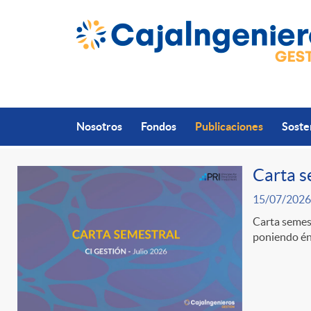
Saltar al contenido principal
Nosotros
Fondos
Publicaciones
Soste
Carta s
15/07/2026
P
Carta semest
poniendo énf
u
b