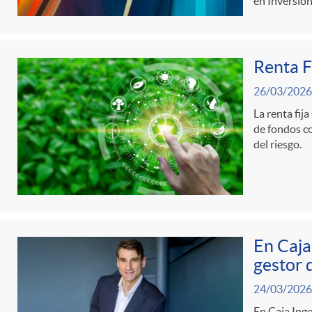
en Inversió
d
Renta F
e
26/03/2026
c
La renta fij
de fondos co
del riesgo.
o
n
En Caja
t
gestor 
24/03/2026
e
En Caja Ing