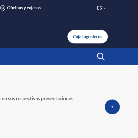
Oficinas y cajeros
ES
S
e
Caja Ingenieros
l
Abrir Buscar
e
c
omo sus respectivas presentaciones,
+
t