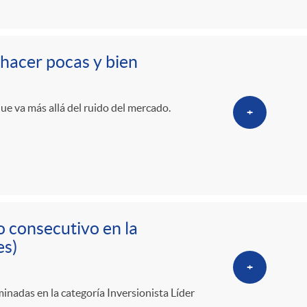
o
r
 hacer pocas y bien
d
que va más allá del ruido del mercado.
+
e
i
d
o consecutivo en la
es)
i
+
inadas en la categoría Inversionista Líder