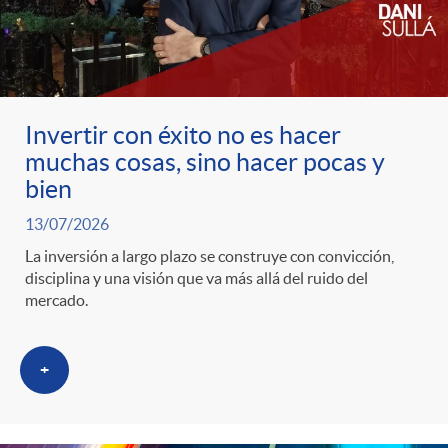
c
o
Invertir con éxito no es hacer
muchas cosas, sino hacer pocas y
n
bien
13/07/2026
t
La inversión a largo plazo se construye con convicción,
disciplina y una visión que va más allá del ruido del
e
mercado.
n
+
i