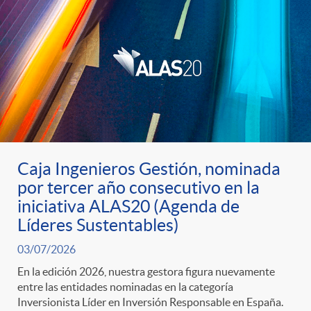
d
o
s
Caja Ingenieros Gestión, nominada
por tercer año consecutivo en la
iniciativa ALAS20 (Agenda de
Líderes Sustentables)
03/07/2026
En la edición 2026, nuestra gestora figura nuevamente
entre las entidades nominadas en la categoría
Inversionista Líder en Inversión Responsable en España.