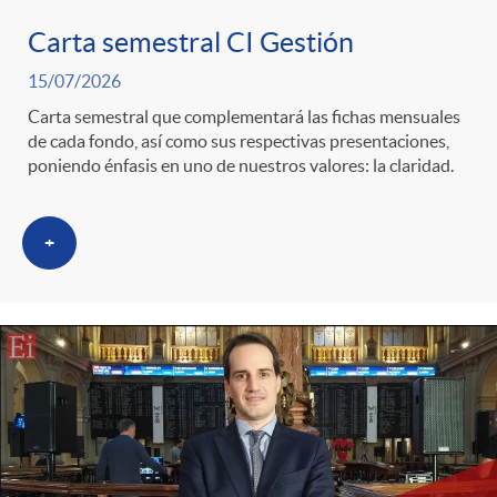
Carta semestral CI Gestión
c
15/07/2026
Carta semestral que complementará las fichas mensuales
a
de cada fondo, así como sus respectivas presentaciones,
poniendo énfasis en uno de nuestros valores: la claridad.
d
+
o
r
d
e