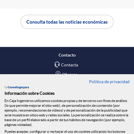
Consulta todas las noticias económicas
A
B
p
o
Contacto
l
t
Contacta
Oficinas
Política de privacidad
i
ó
Encuéntranos en
Información sobre Cookies
En Caja Ingenieros utilizamos cookies propias y de terceros con fines de análisis
c
n
Blog
(lo que permite mejorar el sitio web), de personalización de contenido (por
ejemplo, recomendaciones de vídeos) y de personalización de la publicidad que
Social
se te muestra en sitios web y redes sociales. La personalización se realiza sobre la
base de un perfil elaborado a partir de tus hábitos de navegación (por ejemplo,
a
n
páginas visitadas).
Tablón de anuncios
Puedes aceptar, configurar o rechazar el uso de cookies utilizando los botones