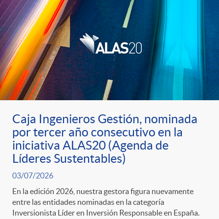
d
o
s
Caja Ingenieros Gestión, nominada
por tercer año consecutivo en la
iniciativa ALAS20 (Agenda de
Líderes Sustentables)
03/07/2026
En la edición 2026, nuestra gestora figura nuevamente
entre las entidades nominadas en la categoría
Inversionista Líder en Inversión Responsable en España.