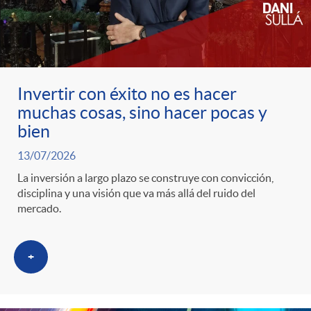
c
o
Invertir con éxito no es hacer
muchas cosas, sino hacer pocas y
n
bien
13/07/2026
t
La inversión a largo plazo se construye con convicción,
disciplina y una visión que va más allá del ruido del
e
mercado.
n
+
i