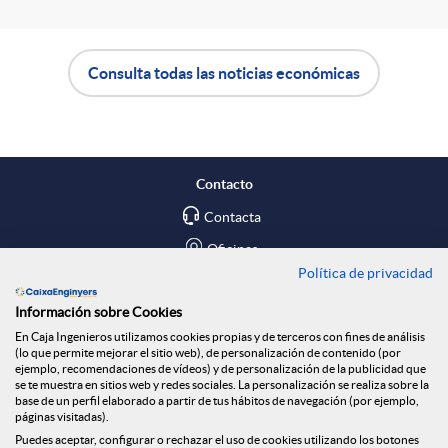
Consulta todas las noticias económicas
A
B
p
o
Contacto
l
t
Contacta
Oficinas
Política de privacidad
i
ó
Encuéntranos en
Información sobre Cookies
En Caja Ingenieros utilizamos cookies propias y de terceros con fines de análisis
c
n
Blog
(lo que permite mejorar el sitio web), de personalización de contenido (por
ejemplo, recomendaciones de vídeos) y de personalización de la publicidad que
Social
se te muestra en sitios web y redes sociales. La personalización se realiza sobre la
base de un perfil elaborado a partir de tus hábitos de navegación (por ejemplo,
a
n
páginas visitadas).
Tablón de anuncios
Puedes aceptar, configurar o rechazar el uso de cookies utilizando los botones