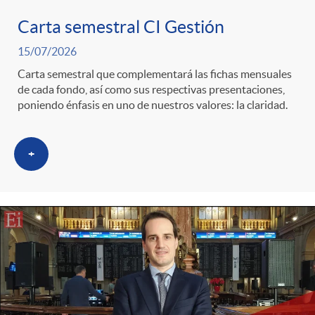
Carta semestral CI Gestión
c
15/07/2026
Carta semestral que complementará las fichas mensuales
a
de cada fondo, así como sus respectivas presentaciones,
poniendo énfasis en uno de nuestros valores: la claridad.
d
+
o
r
d
e