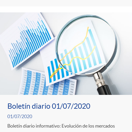
i
t
m
l
e
i
t
n
c
r
i
a
o
d
s
C
o
Boletín diario 01/07/2020
a
s
01/07/2020
Boletín diario informativo: Evolución de los mercados