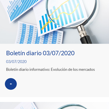
o
u
r
n
b
n
t
l
o
e
i
Boletín diario 03/07/2020
t
n
03/07/2020
c
Boletín diario informativo: Evolución de los mercados
i
i
a
+
c
d
d
i