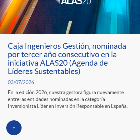
o
u
r
n
b
n
t
l
Caja Ingenieros Gestión, nominada
por tercer año consecutivo en la
o
e
i
iniciativa ALAS20 (Agenda de
Líderes Sustentables)
t
n
c
03/07/2026
En la edición 2026, nuestra gestora figura nuevamente
i
i
entre las entidades nominadas en la categoría
a
Inversionista Líder en Inversión Responsable en España.
c
d
d
+
i