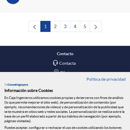
1
2
3
4
5
Página
Página
Página
Página
Página
Contacto
Contacta
Oficinas
Política de privacidad
Encuéntranos en
Información sobre Cookies
En Caja Ingenieros utilizamos cookies propias y de terceros con fines de análisis
Blog
(lo que permite mejorar el sitio web), de personalización de contenido (por
ejemplo, recomendaciones de vídeos) y de personalización de la publicidad que
Social
se te muestra en sitios web y redes sociales. La personalización se realiza sobre la
base de un perfil elaborado a partir de tus hábitos de navegación (por ejemplo,
páginas visitadas).
Tablón de anuncios
Puedes aceptar, configurar o rechazar el uso de cookies utilizando los botones