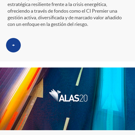
i
t
estratégica resiliente frente a la crisis energética,
ofreciendo a través de fondos como el CI Premier una
m
l
gestión activa, diversificada y de marcado valor añadido
e
con un enfoque en la gestión del riesgo.
i
t
n
+
c
r
i
a
o
d
s
C
o
a
s