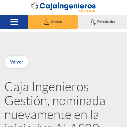
Saltar al contenido principal
Acceso
Date de alta
P
Volver
u
Caja Ingenieros
b
Gestión, nominada
l
nuevamente en la
i