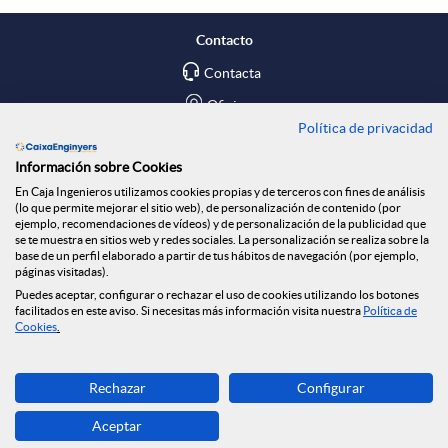
e
p
o
Contacto
n
l
t
Contacta
Oficinas
Política de privacidad
R
i
ó
Encuéntranos en
Información sobre Cookies
En Caja Ingenieros utilizamos cookies propias y de terceros con fines de análisis
e
c
n
Blog
(lo que permite mejorar el sitio web), de personalización de contenido (por
ejemplo, recomendaciones de vídeos) y de personalización de la publicidad que
Social
se te muestra en sitios web y redes sociales. La personalización se realiza sobre la
base de un perfil elaborado a partir de tus hábitos de navegación (por ejemplo,
d
a
n
páginas visitadas).
Tablón de anuncios
Puedes aceptar, configurar o rechazar el uso de cookies utilizando los botones
Seguridad Online
facilitados en este aviso. Si necesitas más información visita nuestra
Política de
e
c
o
Cookies
.
Descarga ahora
s
i
t
Rechazar
Configurar
Banca MOBILE
Aceptar
© Caja Ingenieros 2026