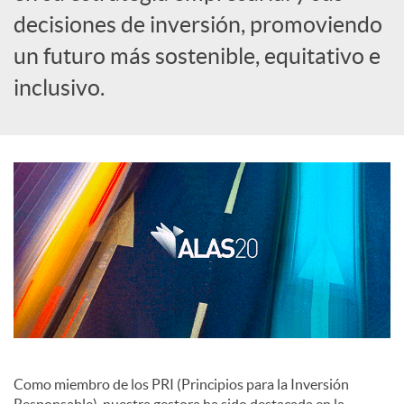
decisiones de inversión, promoviendo
c
un futuro más sostenible, equitativo e
inclusivo.
o
n
t
e
n
Como miembro de los PRI (Principios para la Inversión
i
Responsable), nuestra gestora ha sido destacada en la