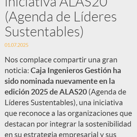
iniciativa ALAS20
(Agenda de Líderes
c
Sustentables)
a
01.07.2025
d
Nos complace compartir una gran
noticia:
Caja Ingenieros Gestión ha
o
sido nominada nuevamente en la
edición 2025 de ALAS20
(Agenda de
r
Líderes Sustentables), una iniciativa
d
que reconoce a las organizaciones que
destacan por integrar la sostenibilidad
e
en su estrategia empresarial y sus