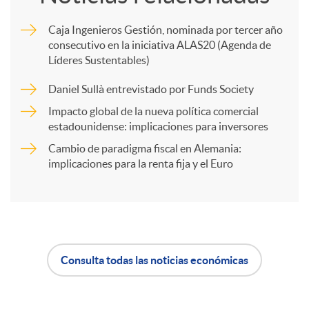
m
Caja Ingenieros Gestión, nominada por tercer año
consecutivo en la iniciativa ALAS20 (Agenda de
p
Líderes Sustentables)
Daniel Sullà entrevistado por Funds Society
a
Impacto global de la nueva política comercial
estadounidense: implicaciones para inversores
r
Cambio de paradigma fiscal en Alemania:
implicaciones para la renta fija y el Euro
t
i
Consulta todas las noticias económicas
r
A
B