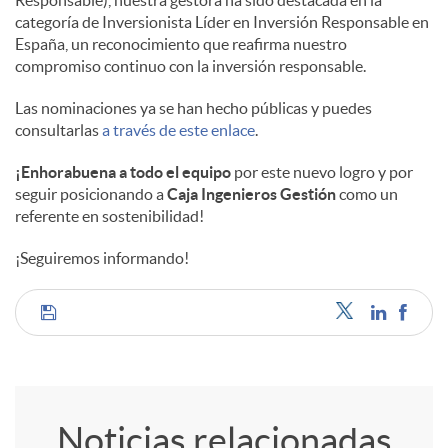
categoría de Inversionista Líder en Inversión Responsable en
d
España, un reconocimiento que reafirma nuestro
compromiso continuo con la inversión responsable.
o
Las nominaciones ya se han hecho públicas y puedes
consultarlas
a través de este enlace
.
s
¡Enhorabuena a todo el equipo
por este nuevo logro y por
seguir posicionando a
Caja Ingenieros Gestión
como un
referente en sostenibilidad!
¡Seguiremos informando!
C
o
Noticias relacionadas