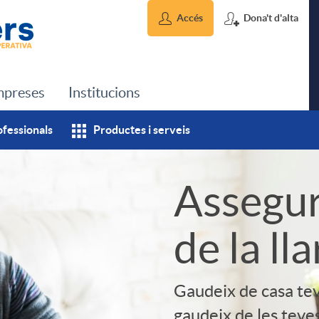
Accés
Dona't d'alta
preses
Institucions
ofessionals
Productes i serveis
Assegu
de la lla
Gaudeix de casa tev
gaudeix de les teves