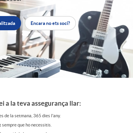
o
r
alitzada
Encara no ets soci?
d
'
i
d
ei a la teva assegurança llar:
i
es de la setmana, 365 dies l'any.
 sempre que ho necessitis.