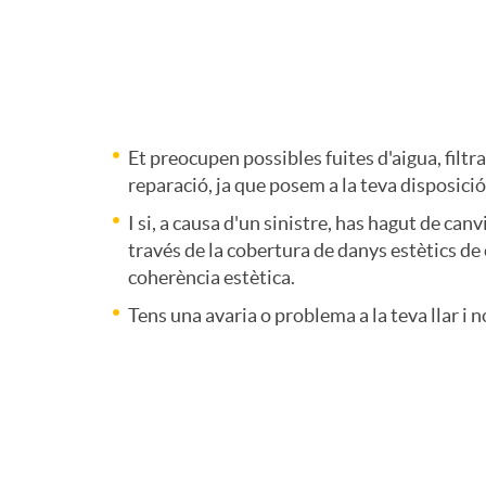
t
e
Et preocupen possibles fuites d'aigua, filt
r
reparació, ja que posem a la teva disposició
I si, a causa d'un sinistre, has hagut de can
í
través de la cobertura de danys estètics de 
coherència estètica.
s
Tens una avaria o problema a la teva llar i n
t
i