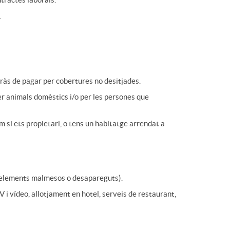
.
uràs de pagar per cobertures no desitjades.
per animals domèstics i/o per les persones que
om si ets propietari, o tens un habitatge arrendat a
ls elements malmesos o desapareguts).
 i vídeo, allotjament en hotel, serveis de restaurant,