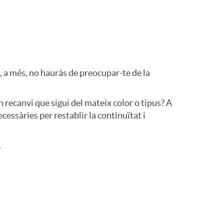
, a més, no hauràs de preocupar-te de la
n recanvi que sigui del mateix color o tipus? A
essàries per restablir la continuïtat i
.