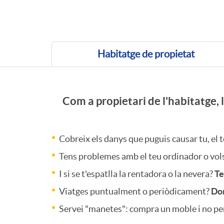
(Seleccionat)
Habitatge de propietat
C
Com a propietari de l'habitatge, 
a
Cobreix els danys que puguis causar tu, el 
r
Tens problemes amb el teu ordinador o vols 
I si se t'espatlla la rentadora o la nevera?
Te
a
Viatges puntualment o periòdicament?
Don
c
Servei "manetes": compra un moble i no per