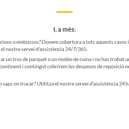
I, a més:
racions o embussos? Donem cobertura a tots aquests casos i
 el nostre servei d'assistència 24/7/365.
viar un tros de parquet o un moble de cuina i no has trobat u
continent i contingut cobrirem les despeses de reposició nec
o saps on trucar? Utilitza el nostre servei d'assistència 24 h