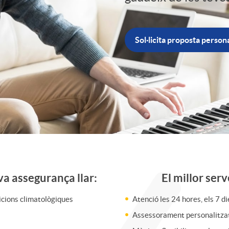
Sol·licita proposta person
va assegurança llar:
El millor serv
dicions climatològiques
Atenció les 24 hores, els 7 di
Assessorament personalitzat