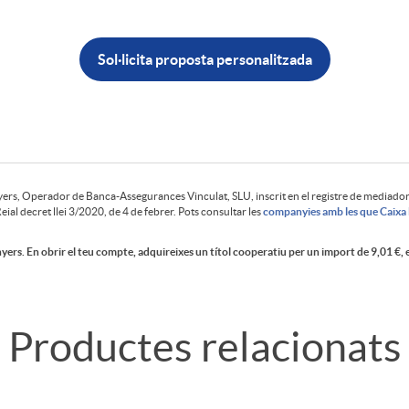
Sol·licita proposta personalitzada
rs, Operador de Banca-Assegurances Vinculat, SLU, inscrit en el registre de mediado
eial decret llei 3/2020, de 4 de febrer. Pots consultar les
companyies amb les que Caixa 
ers. En obrir el teu compte, adquireixes un títol cooperatiu per un import de 9,01 €, e
Productes relacionats