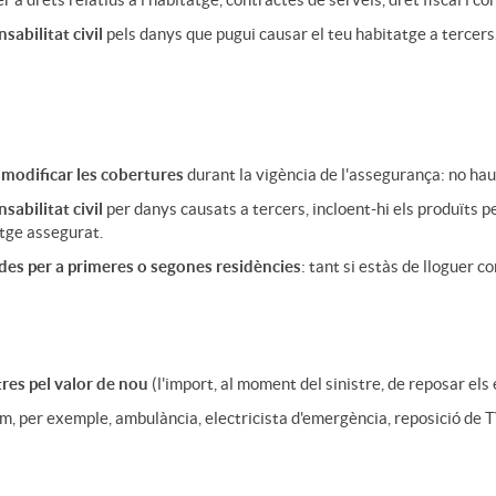
abilitat civil
pels danys que pugui causar el teu habitatge a tercers
er modificar les cobertures
durant la vigència de l'assegurança: no ha
sabilitat civil
per danys causats a tercers, incloent-hi els produïts 
atge assegurat.
es per a primeres o segones residències
: tant si estàs de lloguer c
tres pel valor de nou
(l'import, al moment del sinistre, de reposar e
m, per exemple, ambulància, electricista d'emergència, reposició de TV