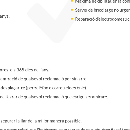
Màxima flexibilitat en la con
Servei de bricolatge no urgen
anys.
Reparació d'electrodomèstic
hores
, els 365 dies de l'any.
tramitació
de qualsevol reclamació per sinistre.
 desplaçar-te
(per telèfon o correu electrònic).
de l'estat de qualsevol reclamació que estiguis tramitant.
segurar la llar de la millor manera possible.
er a drets relatius a l'habitatge, contractes de serveis, dret fiscal i co