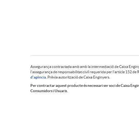
q
B
u
o
e
t
Assegurança contractada amb amb la intermediació de Caixa Enginye
s
ó
l'assegurança de responsabilitat civil requerida per l'article 152 de R
d'agència
. Prèvia autorització de Caixa Enginyers.
A
P
Per contractar aquest producte és necessari ser soci de Caixa Enginy
a
n
Consumidors i Usuaris.
p
i
s
S
l
e
T
s
o