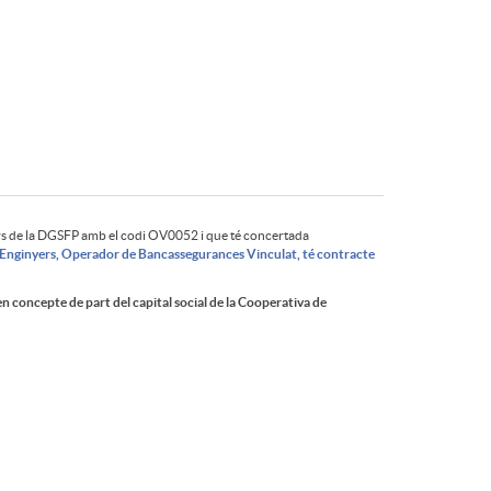
rs de la DGSFP amb el codi OV0052 i que té concertada
Enginyers, Operador de Bancassegurances Vinculat, té contracte
n concepte de part del capital social de la Cooperativa de