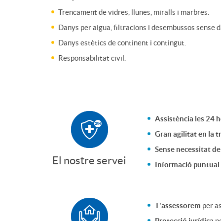
Trencament de vidres, llunes, miralls i marbres.
t
r
Danys per aigua, filtracions i desembussos sense d
Danys estètics de continent i contingut.
r
o
Responsabilitat civil.
o
H
S
o
Assistència les 24 
Gran agilitat en la 
e
g
Sense necessitat de
El nostre servei
Informació puntual
g
a
u
r
T'assessorem
per as
Protecció jurídica
p