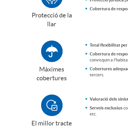
r
Cobertura de respons
Protecció de la
llar
o
H
Total flexibilitat p
Cobertura de respon
convisquin a l'habit
o
Màximes
Cobertures adequad
tercers.
cobertures
g
Valoració dels sinis
a
Serveis exclusius
co
etc.
r
El millor tracte