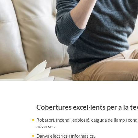
d
e
r
S
e
Cobertures excel·lents per a la te
I
g
Robatori, incendi, explosió, caiguda de llamp i con
adverses.
n
u
Danys elèctrics i informàtics.