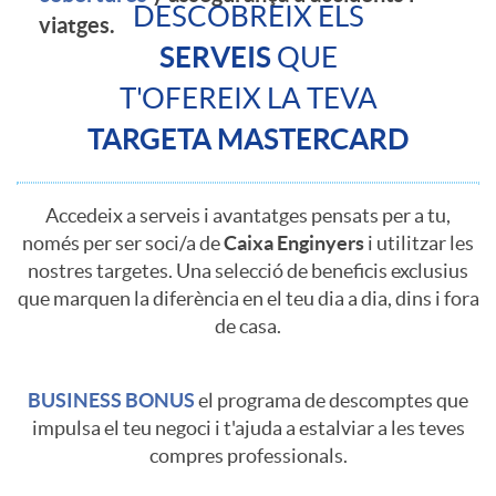
g
DESCOBREIX ELS
viatges.
D
E
SERVEIS
QUE
t
T'OFEREIX LA TEVA
e
R
TARGETA MASTERCARD
a
s
1
Accedeix a serveis i avantatges pensats per a tu,
r
t
només per ser soci/a de
Caixa Enginyers
i utilitzar les
2
nostres targetes. Una selecció de beneficis exclusius
j
que marquen la diferència en el teu dia a dia, dins i fora
a
de casa.
2
e
c
BUSINESS BONUS
el programa de descomptes que
0
impulsa el teu negoci i t'ajuda a estalviar a les teves
t
a
compres professionals.
2