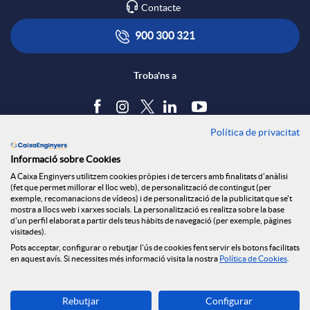
Contacte
a
900 300 321
c
Troba'ns a
t
Política de privacitat
Blog
o
Informació sobre Cookies
Tauler d'anuncis
A Caixa Enginyers utilitzem cookies pròpies i de tercers amb finalitats d'anàlisi
Política de cookies
(fet que permet millorar el lloc web), de personalització de contingut (per
Avís legal
exemple, recomanacions de vídeos) i de personalització de la publicitat que se't
mostra a llocs web i xarxes socials. La personalització es realitza sobre la base
Seguretat Online
d'un perfil elaborat a partir dels teus hàbits de navegació (per exemple, pàgines
Privacitat
visitades).
Pots acceptar, configurar o rebutjar l'ús de cookies fent servir els botons facilitats
Canal denúncies
en aquest avís. Si necessites més informació visita la nostra
Política de Cookies
.
Descarrega-la ara
Rebutjar
Configurar
Banca MOBILE