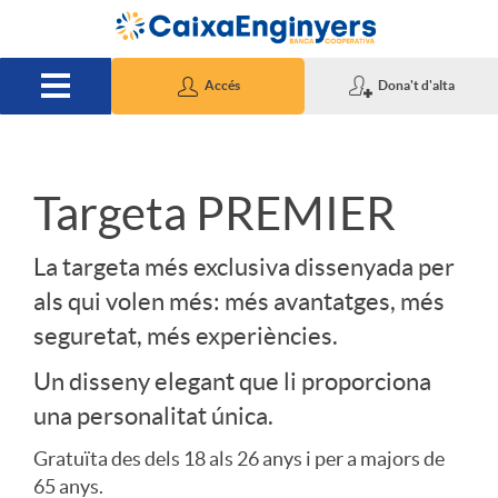
Salta al contingut principal
Accés
Dona't d'alta
S
Targeta PREMIER
l
La targeta més exclusiva dissenyada per
als qui volen més: més avantatges, més
i
seguretat, més experiències.
Un disseny elegant que li proporciona
d
una personalitat única.
Gratuïta des dels 18 als 26 anys i per a majors de
e
65 anys.