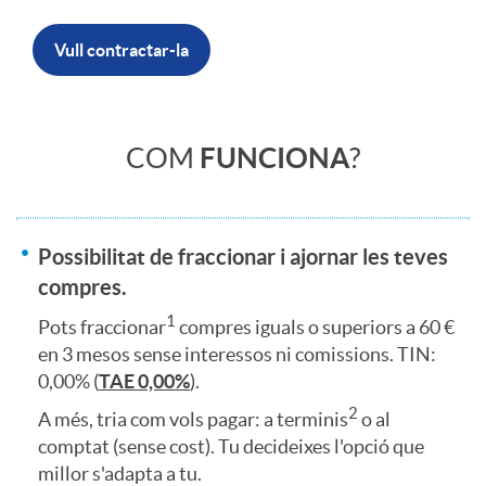
r
Vull contractar-la
c
C
COM
FUNCIONA
?
a
u
b
Possibilitat de fraccionar i ajornar les teves
e
compres.
1
e
Pots fraccionar
compres iguals o superiors a 60 €
r
en 3 mesos sense interessos ni comissions. TIN:
0,00% (
TAE 0,00%
).
c
2
A més, tria com vols pagar: a terminis
o al
p
comptat (sense cost). Tu decideixes l'opció que
e
millor s'adapta a tu.