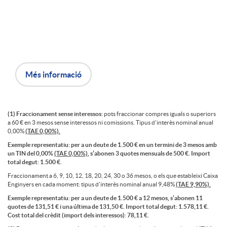
decidint com i quan pagar-
n
e
d
les
Q
w
e
u
Més informació
r
i
r
(1) Fraccionament sense interessos:
pots fraccionar compres iguals o superiors
a 60 € en 3 mesos sense interessos ni comissions. Tipus d’interès nominal anual
P
0,00%
(TAE 0,00%).
e
e
Exemple representatiu: per a un deute de 1.500 € en un termini de 3 mesos amb
un TIN del 0,00%
(TAE 0,00%)
, s’abonen 3 quotes mensuals de 500 €. Import
i
total degut: 1.500 €.
r
Fraccionament a 6, 9, 10, 12, 18, 20, 24, 30 o 36 mesos, o els que estableixi Caixa
d
Enginyers en cada moment: tipus d’interès nominal anual 9,48%
(TAE 9,90%).
e
o
Exemple representatiu: per a un deute de 1.500 € a 12 mesos, s’abonen 11
quotes de 131,51 € i una última de 131,50 €. Import total degut: 1.578,11 €.
u
Cost total del crèdit (import dels interessos): 78,11 €.