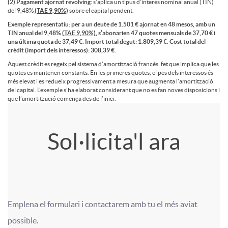
P
(2) Pagament ajornat revolving:
s’aplica un tipus d’interès nominal anual (TIN)
c
del 9,48%
(TAE 9,90%)
sobre el capital pendent.
ï
Exemple representatiu: per a un deute de 1.501 € ajornat en 48 mesos, amb un
R
TIN anual del 9,48%
(TAE 9,90%)
, s’abonarien 47 quotes mensuals de 37,70 € i
o
una última quota de 37,49 €. Import total degut: 1.809,39 €. Cost total del
t
crèdit (import dels interessos): 308,39 €.
E
Aquest crèdit es regeix pel sistema d’amortització francès, fet que implica que les
n
quotes es mantenen constants. En les primeres quotes, el pes dels interessos és
P
més elevat i es redueix progressivament a mesura que augmenta l’amortització
del capital. L’exemple s’ha elaborat considerant que no es fan noves disposicions i
M
que l’amortització comença des de l’inici.
t
l
A
T
I
Sol·licita'l ara
r
a
p
í
E
a
z
l
t
R
t
Emplena el formulari i contactarem amb tu el més aviat 
o
F
F
possible.
