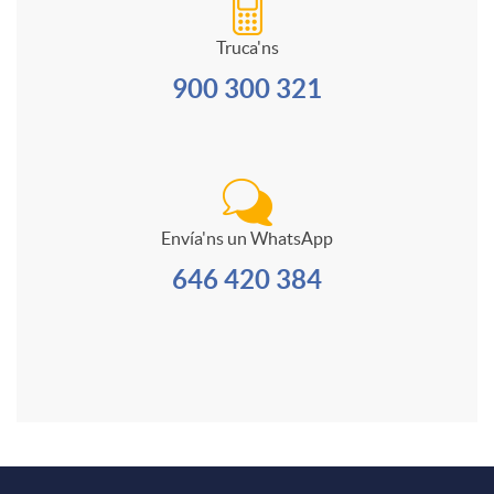
e
l
l
i
Truca'ns
a
s
900 300 321
e
d
r
s
i
i
c
Envía'ns un WhatsApp
o
o
646 420 384
o
m
n
a
t