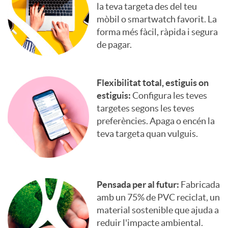
la teva targeta des del teu
p
s
mòbil o smartwatch favorit. La
C
forma més fàcil, ràpida i segura
o
de pagar.
I
l
Flexibilitat total, estiguis on
O
estiguis:
Configura les teves
targetes segons les teves
a
S
preferències. Apaga o encén la
teva targeta quan vulguis.
n
n
d
Pensada per al futur:
Fabricada
e
amb un 75% de PVC reciclat, un
i
material sostenible que ajuda a
w
reduir l'impacte ambiental.