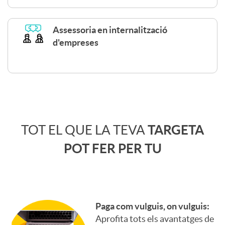
r
g
Assessoria en internalització
d'empreses
i
B
c
E
C
e
N
TOT EL QUE LA TEVA
TARGETA
u
l
POT FER PER TU
E
e
e
F
r
s
Paga com vulguis, on vulguis:
I
Aprofita tots els avantatges de