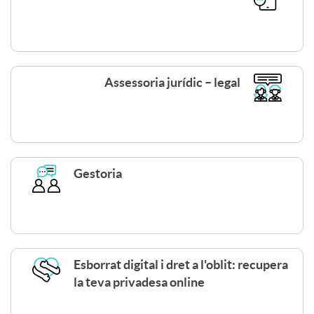
R
r
o
n
c
l
Assessoria jurídic – legal
e
a
a
w
r
n
Gestoria
d
d
-
i
Esborrat digital i dret a l'oblit: recupera
la teva privadesa online
P
n