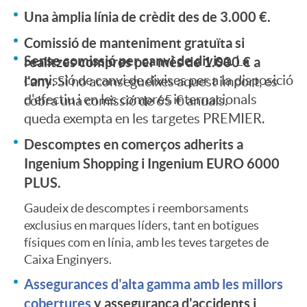
o
Una àmplia línia de crèdit des de 3.000 €.
r
Comissió de manteniment gratuïta si
l
Sense comissió per canvi de divisa.
La
realitzes compres per més de 1.000 € a
a
comissió de canvi de divises per a la disposició
l'any
. Si no aconsegueixes aquest import, es
a
d'efectiu i en les compres internacionals
cobra una comissió de 65 € anuals.
P
queda exempta en les targetes PREMIER.
n
Descomptes en comerços adherits a
R
Ingenium Shopping i Ingenium EURO 6000
d
PLUS.
E
Gaudeix de descomptes i reemborsaments
i
exclusius en marques líders, tant en botigues
físiques com en línia, amb les teves targetes de
M
Caixa Enginyers.
n
Assegurances d'alta gamma amb les millors
I
cobertures
y assegurança d'accidents i