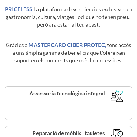
a
d
PRICELESS
La plataforma d'experiències exclusives en
1
gastronomia, cultura, viatges i oci que no tenen preu...
P
però ara estan al teu abast.
o
n
R
Gràcies a
MASTERCARD CIBER PROTEC
,
tens accés
M
e
C
a una àmplia gamma de beneficis que t'ofereixen
E
suport en els moments que més ho necessites:
a
w
u
M
s
e
Assessoria tecnològica integral
I
t
r
E
e
p
Reparació de mòbils i tauletes