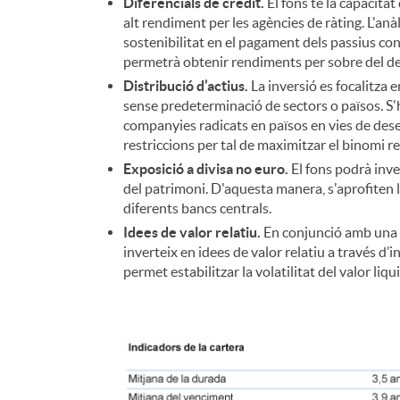
Diferencials de crèdit.
El fons té la capacitat
alt rendiment per les agències de ràting. L'an
n
sostenibilitat en el pagament dels passius con
permetrà obtenir rendiments per sobre del de
Distribució d’actius.
La inversió es focalitza 
g
sense predeterminació de sectors o països. S'hi
companyies radicats en països en vies de de
u
restriccions per tal de maximitzar el binomi ren
Exposició a divisa no euro.
El fons podrà inve
del patrimoni. D'aquesta manera, s'aprofiten 
t
diferents bancs centrals.
Idees de valor relatiu.
En conjunció amb una c
inverteix en idees de valor relatiu a través d’i
s
permet estabilitzar la volatilitat del valor liqu