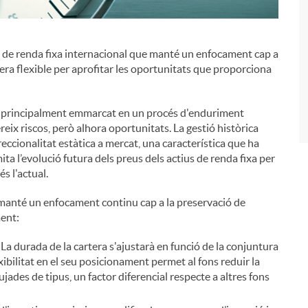
ó de renda fixa internacional que manté un enfocament cap a
i
nera flexible per aprofitar les oportunitats que proporciona
ès, principalment emmarcat en un procés d'enduriment
reix riscos, però alhora oportunitats. La gestió històrica
ireccionalitat estàtica a mercat, una característica que ha
ita l’evolució futura dels preus dels actius de renda fixa per
s l'actual.
s manté un enfocament continu cap a la preservació de
ment:
La durada de la cartera s'ajustarà en funció de la conjuntura
lexibilitat en el seu posicionament permet al fons reduir la
ujades de tipus, un factor diferencial respecte a altres fons