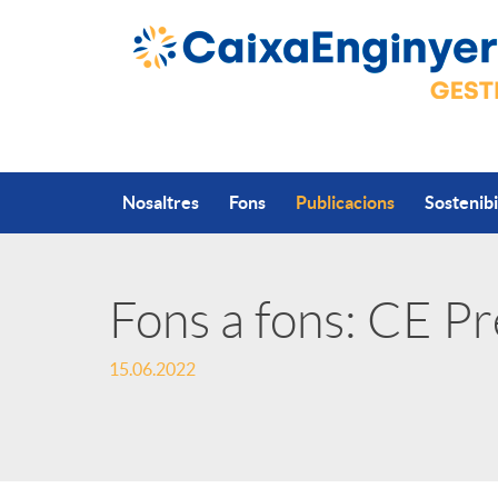
Salta al contingut principal
Nosaltres
Fons
Publicacions
Sostenibi
Fons a fons: CE Pr
P
15.06.2022
u
b