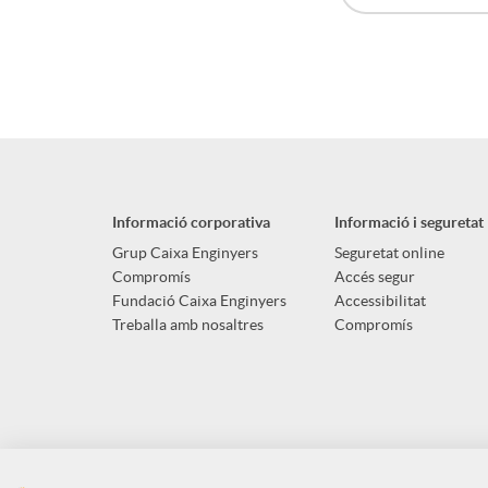
A
B
p
o
l
t
Informació corporativa
Informació i seguretat
i
ó
Grup Caixa Enginyers
Seguretat online
Compromís
Accés segur
Fundació Caixa Enginyers
Accessibilitat
c
n
Treballa amb nosaltres
Compromís
a
n
c
o