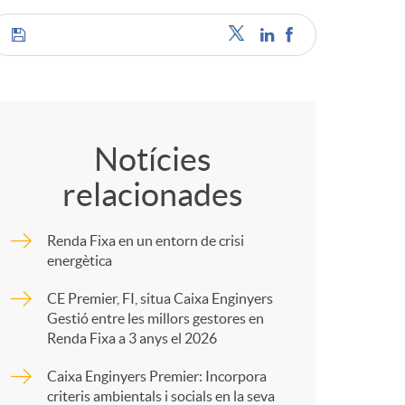
o
r
C
d
o
Notícies
'
relacionades
m
i
Renda Fixa en un entorn de crisi
p
energètica
d
CE Premier, FI, situa Caixa Enginyers
a
Gestió entre les millors gestores en
i
Renda Fixa a 3 anys el 2026
r
Caixa Enginyers Premier: Incorpora
criteris ambientals i socials en la seva