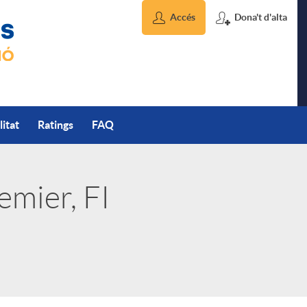
Accés
Dona't d'alta
litat
Ratings
FAQ
emier, FI