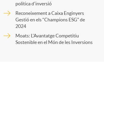
o
política d'inversió
t
Reconeixement a Caixa Enginyers
m
Gestió en els “Champions ESG" de
2024
a
Moats: L'Avantatge Competitiu
Sostenible en el Món de les Inversions
r
a
X
a
r