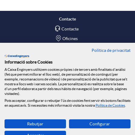
a
l
t
Contacte
r
Contacte
i
ó
Oficines
x
c
n
Política de privacitat
Troba'ns a
Informació sobre Cookies
e
Blog
a
n
A Caixa Enginyers utilitzem cookies pròpies i de tercers amb finalitats d'anàlisi
(fet que permet millorar el lloc web), de personalització de contingut (per
Social Room
exemple, recomanacions de vídeos) i de personalització de la publicitat que se't
mostra a llocs web i xarxes socials. La personalització es realitza sobre la base
s
c
o
d'un perfil elaborat a partir dels teus hàbits de navegació (per exemple, pàgines
Tablón de anuncios
visitades).
Seguretat Online
Pots acceptar, configurar o rebutjar l'ús de cookies fent servir els botons facilitats
S
en aquest avís. Si necessites més informació visita la nostra
Política de Cookies
.
i
t
Descarrega-la ara
o
Rebutjar
Configurar
o
i
Banca MOBILE