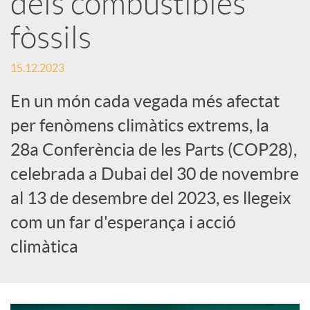
dels combustibles
fòssils
c
15.12.2023
a
En un món cada vegada més afectat
d
per fenòmens climàtics extrems, la
28a Conferència de les Parts (COP28),
o
celebrada a Dubai del 30 de novembre
al 13 de desembre del 2023, es llegeix
r
com un far d'esperança i acció
climàtica
d
e