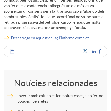
combustibles fòssils. Després d'intenses negociacions, que
van fer que la conferència s’allargués un dia més, es va
u
aconseguir un consens per a la "transició cap a l'abandó dels
combustibles fòssils". Tot i que l'acord final no va incloure la
retirada progressiva del petroli, el carbó i el gas que molts
t
esperaven, sí que va marcar un avenç significatiu.
Descarrega en aquest enllaç l'informe complet
s
C
o
Notícies relacionades
m
Invertir amb èxit no és fer moltes coses, sinó fer-ne
poques i ben fetes
p