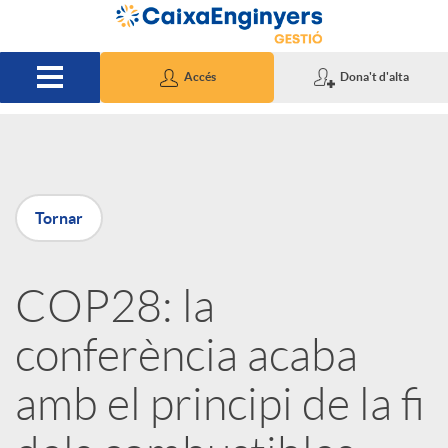
Salta al contingut principal
Accés
Dona't d'alta
P
Tornar
u
COP28: la
b
conferència acaba
l
amb el principi de la fi
i