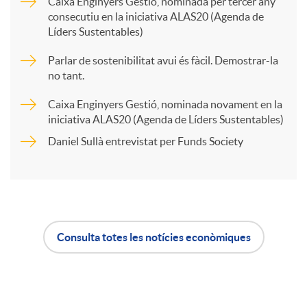
Caixa Enginyers Gestió, nominada per tercer any
consecutiu en la iniciativa ALAS20 (Agenda de
a
Líders Sustentables)
Parlar de sostenibilitat avui és fàcil. Demostrar-la
r
no tant.
Caixa Enginyers Gestió, nominada novament en la
t
iniciativa ALAS20 (Agenda de Líders Sustentables)
Daniel Sullà entrevistat per Funds Society
i
r
Consulta totes les notícies econòmiques
a
A
B
X
p
o