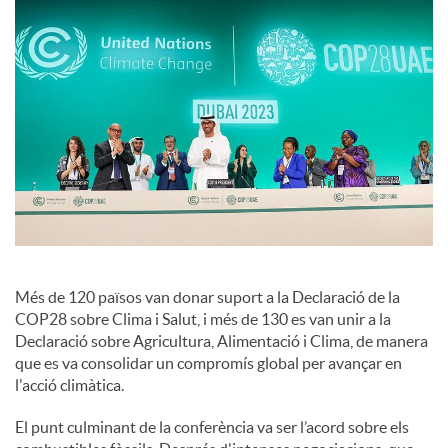
c
o
n
t
Més de 120 països van donar suport a la Declaració de la
i
COP28 sobre Clima i Salut, i més de 130 es van unir a la
Declaració sobre Agricultura, Alimentació i Clima, de manera
n
que es va consolidar un compromís global per avançar en
l'acció climàtica.
g
El punt culminant de la conferència va ser l’acord sobre els