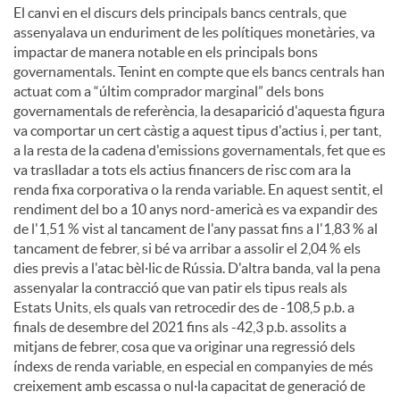
El canvi en el discurs dels principals bancs centrals, que
assenyalava un enduriment de les polítiques monetàries, va
impactar de manera notable en els principals bons
governamentals. Tenint en compte que els bancs centrals han
actuat com a “últim comprador marginal” dels bons
governamentals de referència, la desaparició d'aquesta figura
va comportar un cert càstig a aquest tipus d'actius i, per tant,
a la resta de la cadena d'emissions governamentals, fet que es
va traslladar a tots els actius financers de risc com ara la
renda fixa corporativa o la renda variable. En aquest sentit, el
rendiment del bo a 10 anys nord-americà es va expandir des
de l'1,51 % vist al tancament de l'any passat fins a l'1,83 % al
tancament de febrer, si bé va arribar a assolir el 2,04 % els
dies previs a l'atac bèl·lic de Rússia. D'altra banda, val la pena
assenyalar la contracció que van patir els tipus reals als
Estats Units, els quals van retrocedir des de -108,5 p.b. a
finals de desembre del 2021 fins als -42,3 p.b. assolits a
mitjans de febrer, cosa que va originar una regressió dels
índexs de renda variable, en especial en companyies de més
creixement amb escassa o nul·la capacitat de generació de