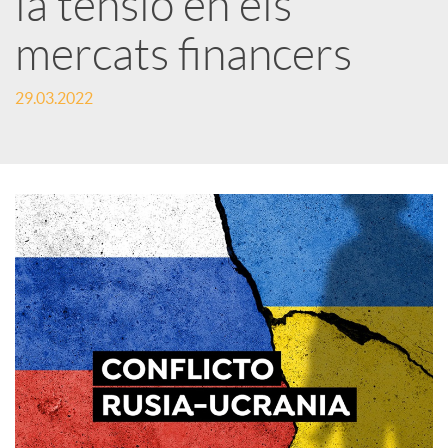
la tensió en els
mercats financers
c
29.03.2022
a
d
o
r
d
e