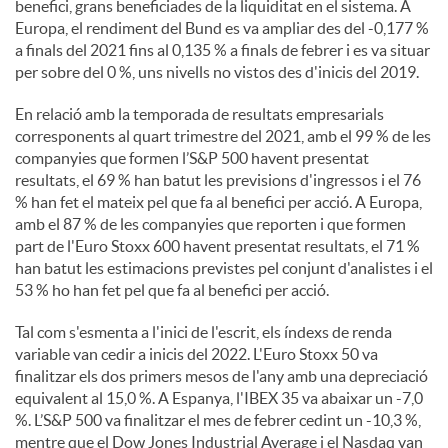
benefici, grans beneficiades de la liquiditat en el sistema. A
Europa, el rendiment del Bund es va ampliar des del -0,177 %
a finals del 2021 fins al 0,135 % a finals de febrer i es va situar
per sobre del 0 %, uns nivells no vistos des d'inicis del 2019.
En relació amb la temporada de resultats empresarials
corresponents al quart trimestre del 2021, amb el 99 % de les
companyies que formen l’S&P 500 havent presentat
resultats, el 69 % han batut les previsions d'ingressos i el 76
% han fet el mateix pel que fa al benefici per acció. A Europa,
amb el 87 % de les companyies que reporten i que formen
part de l'Euro Stoxx 600 havent presentat resultats, el 71 %
han batut les estimacions previstes pel conjunt d'analistes i el
53 % ho han fet pel que fa al benefici per acció.
Tal com s'esmenta a l'inici de l'escrit, els índexs de renda
variable van cedir a inicis del 2022. L'Euro Stoxx 50 va
finalitzar els dos primers mesos de l'any amb una depreciació
equivalent al 15,0 %. A Espanya, l'IBEX 35 va abaixar un -7,0
%. L’S&P 500 va finalitzar el mes de febrer cedint un -10,3 %,
mentre que el Dow Jones Industrial Average i el Nasdaq van