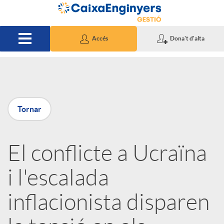
Salta al contingut principal
Accés
Dona't d'alta
P
Tornar
u
El conflicte a Ucraïna
b
i l'escalada
l
inflacionista disparen
i