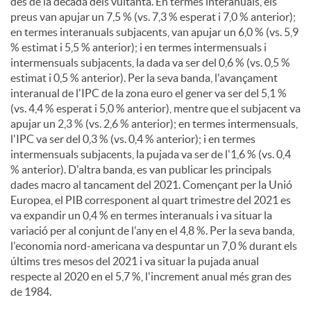
des de la dècada dels vuitanta. En termes interanuals, els
preus van apujar un 7,5 % (vs. 7,3 % esperat i 7,0 % anterior);
en termes interanuals subjacents, van apujar un 6,0 % (vs. 5,9
% estimat i 5,5 % anterior); i en termes intermensuals i
intermensuals subjacents, la dada va ser del 0,6 % (vs. 0,5 %
estimat i 0,5 % anterior). Per la seva banda, l'avançament
interanual de l'IPC de la zona euro el gener va ser del 5,1 %
(vs. 4,4 % esperat i 5,0 % anterior), mentre que el subjacent va
apujar un 2,3 % (vs. 2,6 % anterior); en termes intermensuals,
l'IPC va ser del 0,3 % (vs. 0,4 % anterior); i en termes
intermensuals subjacents, la pujada va ser de l'1,6 % (vs. 0,4
% anterior). D'altra banda, es van publicar les principals
dades macro al tancament del 2021. Començant per la Unió
Europea, el PIB corresponent al quart trimestre del 2021 es
va expandir un 0,4 % en termes interanuals i va situar la
variació per al conjunt de l'any en el 4,8 %. Per la seva banda,
l'economia nord-americana va despuntar un 7,0 % durant els
últims tres mesos del 2021 i va situar la pujada anual
respecte al 2020 en el 5,7 %, l'increment anual més gran des
de 1984.