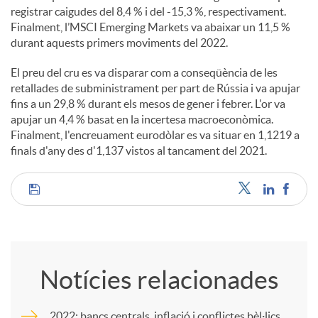
registrar caigudes del 8,4 % i del -15,3 %, respectivament.
Finalment, l’MSCI Emerging Markets va abaixar un 11,5 %
durant aquests primers moviments del 2022.
El preu del cru es va disparar com a conseqüència de les
retallades de subministrament per part de Rússia i va apujar
fins a un 29,8 % durant els mesos de gener i febrer. L'or va
apujar un 4,4 % basat en la incertesa macroeconòmica.
Finalment, l'encreuament eurodòlar es va situar en 1,1219 a
finals d'any des d'1,137 vistos al tancament del 2021.
C
o
Notícies relacionades
m
2022: bancs centrals, inflació i conflictes bèl·lics