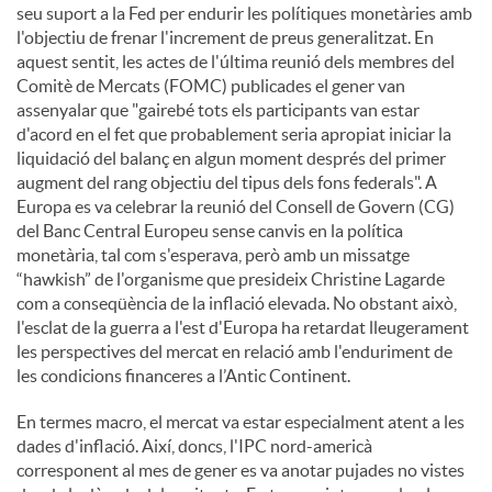
seu suport a la Fed per endurir les polítiques monetàries amb
l'objectiu de frenar l'increment de preus generalitzat. En
aquest sentit, les actes de l'última reunió dels membres del
Comitè de Mercats (FOMC) publicades el gener van
assenyalar que "gairebé tots els participants van estar
d'acord en el fet que probablement seria apropiat iniciar la
liquidació del balanç en algun moment després del primer
augment del rang objectiu del tipus dels fons federals". A
Europa es va celebrar la reunió del Consell de Govern (CG)
del Banc Central Europeu sense canvis en la política
monetària, tal com s'esperava, però amb un missatge
“hawkish” de l'organisme que presideix Christine Lagarde
com a conseqüència de la inflació elevada. No obstant això,
l'esclat de la guerra a l'est d'Europa ha retardat lleugerament
les perspectives del mercat en relació amb l'enduriment de
les condicions financeres a l’Antic Continent.
En termes macro, el mercat va estar especialment atent a les
dades d'inflació. Així, doncs, l'IPC nord-americà
corresponent al mes de gener es va anotar pujades no vistes