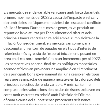
c
Els mercats de renda variable van caure amb força durant els
primers moviments del 2022 a causa de l'impacte en el canvi
de rumb de les polítiques monetàries i de l'esclat del conflicte
o
bèl·lic a Ucraïna. Durant el mes de gener, es va produir un
repunt de la volatilitat per l'enduriment del discurs dels
principals bancs centrals en relació amb el rumb alcista de la
n
inflació. Conseqüentment, els mercats van començar a
descomptar un entorn de pujades en els tipus d'interès de
referència més agressiu de l'esperat inicialment, posant en
t
preu en el cas nord-americà fins a set increments per al 2022.
Les perspectives sobre el final de les polítiques monetàries
acomodatícies van provocar una ampliació en el rendiment
i
dels principals bons governamentals i una cessió en els tipus
reals que va impactar de manera negativa en la valoració dels
principals selectius de renda variable. A més, cal tenir en
n
compte que les valoracions dels actius de risc es trobaven en
cotes molt estretes en relació amb l'històric de l'última
dècada a causa del suport sense precedents dels bancs
g
centrals per pal·liar les mesures de restricció social fruit de la