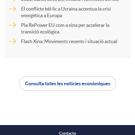
p
El conflicte bèl·lic a Ucraïna accentua la crisi
energètica a Europa
Pla RePower EU com a eina per accelerar la
a
transició ecològica
Flash Xina. Moviments recents i situació actual
r
t
Consulta totes les notícies econòmiques
i
A
B
r
p
o
a
l
t
Contacte