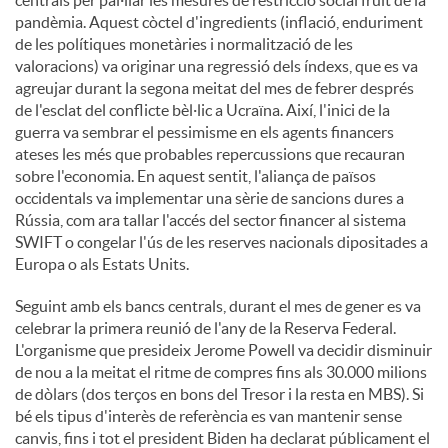
pandèmia. Aquest còctel d'ingredients (inflació, enduriment
u
de les polítiques monetàries i normalització de les
valoracions) va originar una regressió dels índexs, que es va
agreujar durant la segona meitat del mes de febrer després
t
de l'esclat del conflicte bèl·lic a Ucraïna. Així, l'inici de la
guerra va sembrar el pessimisme en els agents financers
ateses les més que probables repercussions que recauran
s
sobre l'economia. En aquest sentit, l'aliança de països
occidentals va implementar una sèrie de sancions dures a
Rússia, com ara tallar l'accés del sector financer al sistema
SWIFT o congelar l'ús de les reserves nacionals dipositades a
Europa o als Estats Units.
Seguint amb els bancs centrals, durant el mes de gener es va
celebrar la primera reunió de l'any de la Reserva Federal.
L'organisme que presideix Jerome Powell va decidir disminuir
de nou a la meitat el ritme de compres fins als 30.000 milions
de dòlars (dos terços en bons del Tresor i la resta en MBS). Si
bé els tipus d'interès de referència es van mantenir sense
canvis, fins i tot el president Biden ha declarat públicament el