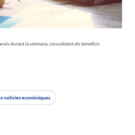
anvis durant la setmana, consolidant els beneficis
i
l
es notícies econòmiques