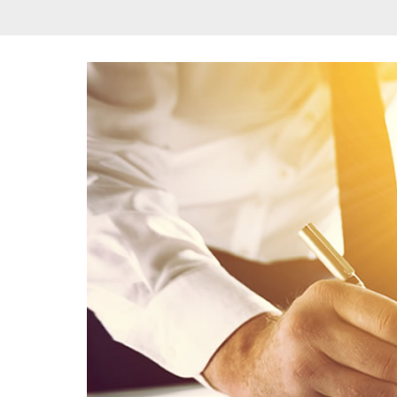
l
i
c
a
d
o
r