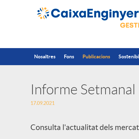
Salta al contingut principal
Nosaltres
Fons
Publicacions
Sostenibi
Informe Setmanal
P
17.09.2021
u
Consulta l'actualitat dels merca
b