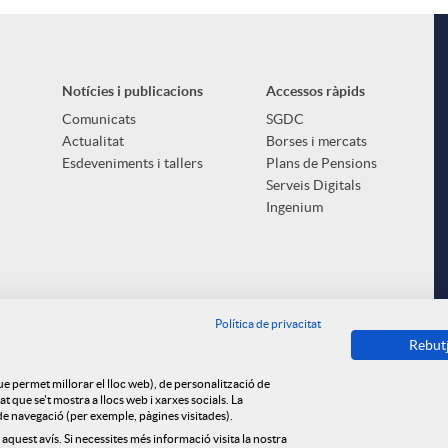
Notícies i publicacions
Accessos ràpids
Comunicats
SGDC
Actualitat
Borses i mercats
Esdeveniments i tallers
Plans de Pensions
Serveis Digitals
Ingenium
Política de privacitat
Rebut
que permet millorar el lloc web), de personalització de
 que se't mostra a llocs web i xarxes socials. La
s de navegació (per exemple, pàgines visitades).
 aquest avís. Si necessites més informació visita la nostra