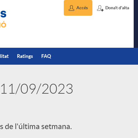
Accés
Dona't d'alta
litat
Ratings
FAQ
 11/09/2023
s de l'última setmana.