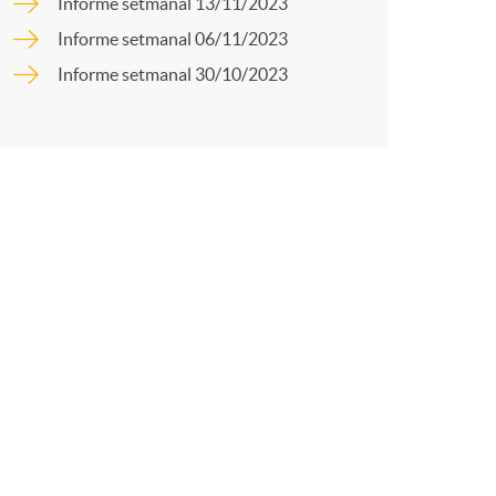
o
Informe setmanal 13/11/2023
r
Informe setmanal 06/11/2023
m
Informe setmanal 30/10/2023
t
a
r
a
X
a