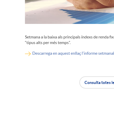
d
e
Setmana a la baixa als principals índexs de renda fi
c
“tipus alts per més temps”.
Descarrega en aquest enllaç l'informe setmana
o
n
Consulta totes l
t
A
B
i