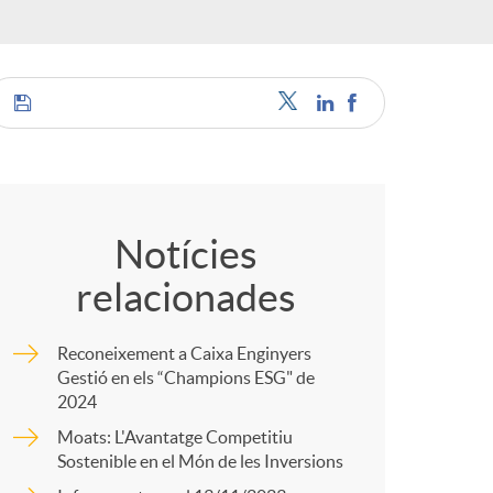
o
r
d
C
'
o
Notícies
i
relacionades
m
d
Reconeixement a Caixa Enginyers
p
Gestió en els “Champions ESG" de
2024
i
Moats: L'Avantatge Competitiu
a
Sostenible en el Món de les Inversions