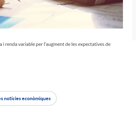
xa i renda variable per l'augment de les expectatives de
i
l
es notícies econòmiques