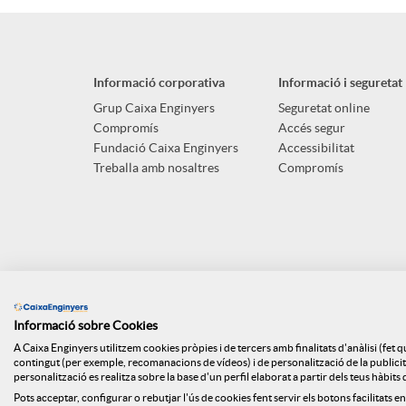
p
o
n
l
t
Informació corporativa
Informació i seguretat
g
i
ó
Grup Caixa Enginyers
Seguretat online
Compromís
Accés segur
u
Fundació Caixa Enginyers
Accessibilitat
c
n
Treballa amb nosaltres
Compromís
t
a
n
s
c
o
Informació sobre Cookies
i
t
A Caixa Enginyers utilitzem cookies pròpies i de tercers amb finalitats d'anàlisi (fet 
contingut (per exemple, recomanacions de vídeos) i de personalització de la publicitat
personalització es realitza sobre la base d'un perfil elaborat a partir dels teus hàbit
Pots acceptar, configurar o rebutjar l'ús de cookies fent servir els botons facilitats en