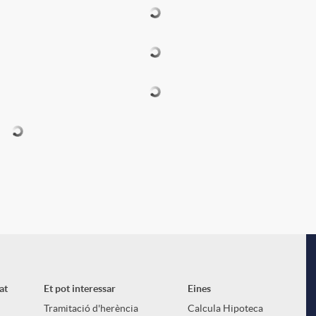
l
at
Et pot interessar
Eines
Tramitació d'herència
Calcula Hipoteca