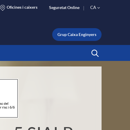
Oficines i caixers
CA
Seguretat Online
S
e
Grup Caixa Enginyers
l
Inicia Cerca
e
c
sc del
t
 risc i 6/6