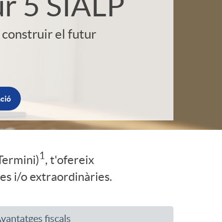
o
ur 5 SIALP
r
construir el futur
d
'
ció
i
d
1
Termini)
, t'ofereix
s i/o extraordinàries.
i
vantatges fiscals