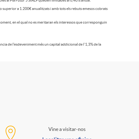
ables al Pla Futur 5 SIALP queden limitades al 0,40% anual.
l o superior a 1.200€ anualitzats i amb tots els rebuts emesos cobrats
l moment, en el qual no es meritaran els interessos que corresponguin
ància de l'esdeveniment més un capital addicional de l’1,3% de la
Vine a visitar-nos
C