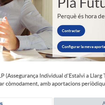
Pla Fut
Perquè és hora de 
Contractar
Configurar la meva aporta
LP (Assegurança Individual d'Estalvi a Llarg 
viar còmodament, amb aportacions periòdique
es
A