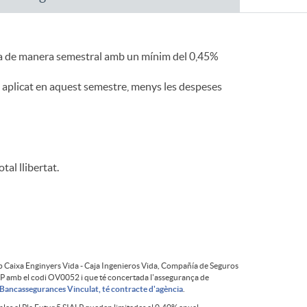
o
m
 fixa de manera semestral amb un mínim del 0,45%
a
al aplicat en aquest semestre, menys les despeses
tal llibertat.
amb Caixa Enginyers Vida - Caja Ingenieros Vida, Compañía de Seguros
FP amb el codi OV0052 i que té concertada l'assegurança de
Bancassegurances Vinculat, té contracte d'agència
.