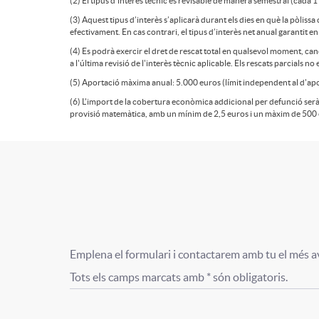
(2) El tipus d'interès tècnic és revisable de manera semestral (cada 1
D
P
(3) Aquest tipus d’interès s’aplicarà durant els dies en què la pòliss
u
efectivament. En cas contrari, el tipus d’interès net anual garantit e
i
(4) Es podrà exercir el dret de rescat total en qualsevol moment, can
a l'última revisió de l'interès tècnic aplicable. Els rescats parcials n
t
(5) Aportació màxima anual: 5.000 euros (límit independent al d'apo
s
(6) L'import de la cobertura econòmica addicional per defunció serà 
provisió matemàtica, amb un mínim de 2,5 euros i un màxim de 500 
p
c
e
l
A
T
s
a
p
í
Emplena el formulari i contactarem amb tu el més avi
t
Tots els camps marcats amb * són obligatoris.
i
l
t
F
F
a