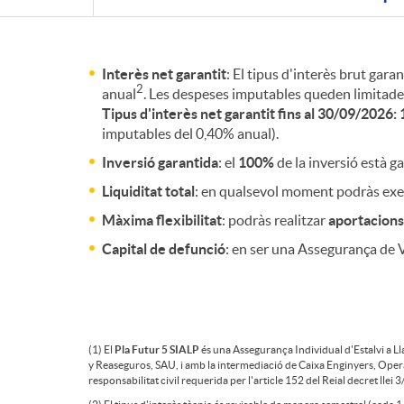
t
P
C
Interès net garantit
: El tipus d'interès brut gar
r
2
anual
. Les despeses imputables queden limitade
o
Tipus d'interès net garantit fins al 30/09/2026:
imputables del 0,40% anual).
o
n
Inversió garantida
: el
100%
de la inversió està g
Liquiditat total
: en qualsevol moment podràs exer
S
t
Màxima flexibilitat
: podràs realitzar
aportacions
Capital de defunció
: en ser una Assegurança de V
I
i
A
n
(1) El
Pla Futur 5 SIALP
és una Assegurança Individual d'Estalvi a L
y Reaseguros, SAU, i amb la intermediació de Caixa Enginyers, Oper
L
responsabilitat civil requerida per l'article 152 del Reial decret llei
g