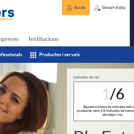
Accés
Dona't d'alta
preses
Institucions
ofessionals
Productes i serveis
Indicador de risc:
1
/6
Aquest número és indicatiu del ri
producte, sent 1/6 indicatiu de menor
de major risc.