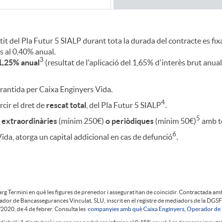
antit del Pla Futur 5 SIALP durant tota la durada del contracte es
s al 0,40% anual.
3
 1,25% anual
(resultat de l'aplicació del 1,65% d'interès brut anu
arantida per Caixa Enginyers Vida.
4
cir el dret de
rescat total
, del Pla Futur 5 SIALP
.
5
 extraordinàries
(mínim 250€)
o periòdiques
(mínim 50€)
amb to
6
ida, atorga un capital addicional en cas de defunció
.
larg Termini en què les figures de prenedor i assegurat han de coincidir. Contractada 
ador de Bancassegurances Vinculat, SLU, inscrit en el registre de mediadors de la DGS
 3/2020, de 4 de febrer. Consulta les
companyies amb què Caixa Enginyers, Operador de 