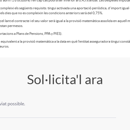
 d’abril i 1 d’octubre) i en cap cas podrà ser inferior al 0,45% anual. Les despeses imput
a compleixi els següents requisits: tingui activada una aportació periòdica, d’import igua
n els dies que no es compleixin les condicions anteriors serà del 0,75%.
cel·lant el contracte i el seu valor serà igual a la provisió matemàtica assolida en aquel
o estan permesos.
rtacions a Plans de Pensions, PPA y PIES).
equivalent a la provisió matemàtica a la data en què l'entitat asseguradora tingui const
euros.
Sol·licita'l ara
at possible.
