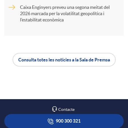
Caixa Enginyers preveu una segona meitat del
i
2026 marcada per la volatilitat geopolítica i
l’estabilitat econòmica
r
a
Consulta totes les notícies a la Sala de Premsa
X
A
B
a
p
o
r
l
t
Contacte
x
i
ó
900 300 321