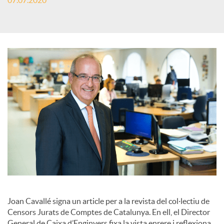
07.07.2020
c
a
d
o
r
d
Joan Cavallé signa un article per a la revista del col·lectiu de
Censors Jurats de Comptes de Catalunya. En ell, el Director
e
General de Caixa d’Enginyers fixa la vista enrere i reflexiona