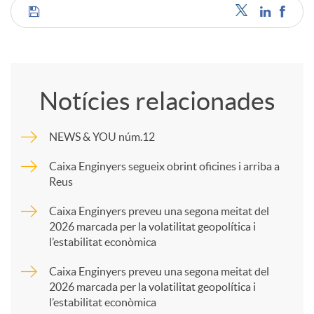
C
u
o
t
Notícies relacionades
m
s
NEWS & YOU núm.12
p
Caixa Enginyers segueix obrint oficines i arriba a
Reus
a
Caixa Enginyers preveu una segona meitat del
2026 marcada per la volatilitat geopolítica i
l’estabilitat econòmica
r
Caixa Enginyers preveu una segona meitat del
2026 marcada per la volatilitat geopolítica i
t
l’estabilitat econòmica