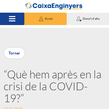
Salta al contingut principal
Accés
Dona't d'alta
P
Tornar
u
“Què hem après en la
b
crisi de la COVID-
l
19?”
i