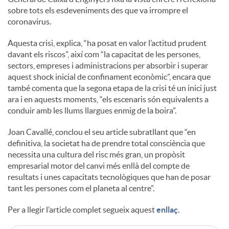
sobre tots els esdeveniments des que va irrompre el
coronavirus.
c
Aquesta crisi, explica, “ha posat en valor l’actitud prudent
davant els riscos”, així com “la capacitat de les persones,
o
sectors, empreses i administracions per absorbir i superar
aquest shock inicial de confinament econòmic”, encara que
n
també comenta que la segona etapa de la crisi té un inici just
ara i en aquests moments, “els escenaris són equivalents a
conduir amb les llums llargues enmig de la boira”.
t
Joan Cavallé, conclou el seu article subratllant que “en
definitiva, la societat ha de prendre total consciència que
i
necessita una cultura del risc més gran, un propòsit
empresarial motor del canvi més enllà del compte de
resultats i unes capacitats tecnològiques que han de posar
n
tant les persones com el planeta al centre”.
Per a llegir l’article complet segueix aquest
enllaç
.
g