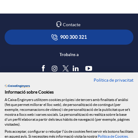
r
l
t
Contacte
x
i
ó
900 300 321
e
c
n
Troba'ns a
s
a
s
Política de privacitat
Blog
Informació sobre Cookies
S
c
a
Tauler d'anuncis
A Caixa Enginyers utilitzem cookies pròpies i de tercers amb finalitats d'anàlisi
Política de cookies
(fet que permet millorar el lloc web), de personalització de contingut (per
Avís legal
exemple, recomanacions de vídeos) i de personalització de la publicitat que se't
o
i
l
mostra a llocs web i xarxes socials. La personalització es realitza sobre la base
Seguretat Online
d'un perfil elaborat a partir dels teus hàbits de navegació (per exemple, pàgines
Privacitat
visitades).
Canal denúncies
Pots acceptar, configurar o rebutjar l'ús de cookies fent servir els botons facilitats
c
o
a
en aquest avís. Si necessites més informació visita la nostra
Política de Cookies
.