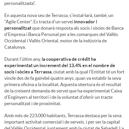
personalitzada”.
En aquesta nova seu de Terrassa, s'instal·larà, també, un
“Agile Center”. Es tracta d'un servei
innovador i
personalitzat
que donarà resposta als socis i sòcies de Banca
d'Empresa i Banca Personal per a les comarques del Vallès
Occidental i Vallès Oriental, motor de la indústria de
Catalunya.
Durant l'últim any,
la cooperativa de crèdit ha
experimentat un increment del 13,4% en el nombre de
socis i sòcies a Terrassa
, ciutat amb la qual l'Entitat té un fort
vincle des de fa gairebé quatre anys, quan va establir la seva
primera oficina a la localitat. Aquesta obertura és el resultat
de la creixent demanda de servei que ha experimentat Caixa
d'Enginyers al territori i de la voluntat d'oferir un tracte
personalitzat i de proximitat.
Amb més de 223.000 habitants, Terrassa destaca per la seva
important activitat comercial i de serveis, i per ser la capital
del Vallès Occidental, juntament amb la ciutat de Sabadell. La