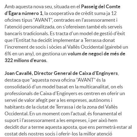
Amb aquesta nova seu, situada en el
Passeig del Comte
u
d’Ègara número 1
, la cooperativa de crèdit suma ja 12
oficines tipus “AVANT”, centrades en l'assessorament i
l'atenció personalitzada, on s'ofereixen també els serveis
t
bancaris tradicionals. Es tracta d'un model de gestió d'èxit
que l'Entitat ha decidit implementar a Terrassa donat
l'increment de socis i sòcies al Vallès Occidental (gairebé un
s
6% en un any), on gestiona un
volum de negoci de més de
322 milions d'euros.
Joan Cavallé, Director General de Caixa d'Enginyers
,
destaca que “aquesta nova oficina ‘’AVANT’’ és la
consolidació d'un model basat en la multicanalitat, on els
professionals de Caixa d'Enginyers es centren en oferir un
servei de valor afegit per a les empreses, autònoms i
habitants de la ciutat de Terrassa i de la zona del Vallès
Occidental. En un moment com l'actual, és fonamental el
suport i l'assessorament a les empreses, i per això hem
decidit dur a terme aquesta aposta, que ens permetrà estar al
costat dels nostres socis i oferir-los la millor atenció