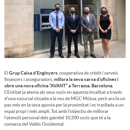
c
o
n
t
El
Grup Caixa d'Enginyers
, cooperativa de crèdit i serveis
financers i asseguradors,
millora la seva xarxa d'oficines i
obre una nova oficina “AVANT” a Terrassa, Barcelona
.
i
L'Entitat ja atenia als seus socis en aquesta localitat a través
d'una sucursal situada a la seu de MGC Mútua, però ara fa un
pas més en la seva aposta per la proximitat i es trasllada a un
n
espai propi i més ampli. Tot amb l'objectiu de millorar
l'atenció personal dels gairebé 10.200 socis que té a la
g
comarca del Vallès Occidental.