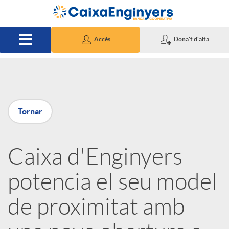
Salta al contingut principal
Accés
Dona't d'alta
P
Tornar
u
Caixa d'Enginyers
b
potencia el seu model
l
de proximitat amb
i