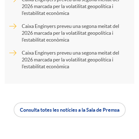
2026 marcada per la volatilitat geopolítica i
l’estabilitat econòmica
r
Caixa Enginyers preveu una segona meitat del
2026 marcada per la volatilitat geopolítica i
t
l’estabilitat econòmica
Caixa Enginyers preveu una segona meitat del
i
2026 marcada per la volatilitat geopolítica i
l’estabilitat econòmica
r
a
Consulta totes les notícies a la Sala de Premsa
X
A
B
a
p
o