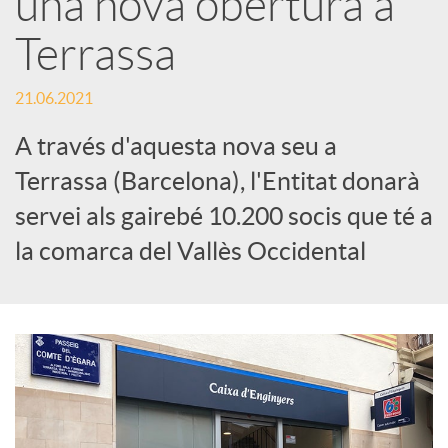
una nova obertura a
Terrassa
c
21.06.2021
a
A través d'aquesta nova seu a
d
Terrassa (Barcelona), l'Entitat donarà
servei als gairebé 10.200 socis que té a
o
la comarca del Vallès Occidental
r
d
e