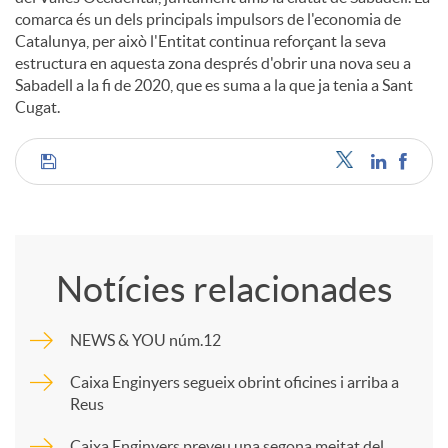
comarca és un dels principals impulsors de l'economia de
Catalunya, per això l'Entitat continua reforçant la seva
estructura en aquesta zona després d'obrir una nova seu a
Sabadell a la fi de 2020, que es suma a la que ja tenia a Sant
Cugat.
C
o
Notícies relacionades
m
NEWS & YOU núm.12
p
Caixa Enginyers segueix obrint oficines i arriba a
Reus
a
Caixa Enginyers preveu una segona meitat del