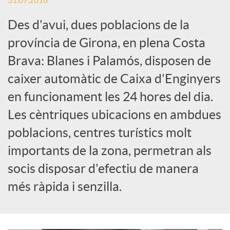
31.07.2018
c
Des d'avui, dues poblacions de la
província de Girona, en plena Costa
a
Brava: Blanes i Palamós, disposen de
caixer automàtic de Caixa d'Enginyers
d
en funcionament les 24 hores del dia.
Les cèntriques ubicacions en ambdues
o
poblacions, centres turístics molt
importants de la zona, permetran als
r
socis disposar d'efectiu de manera
més ràpida i senzilla.
d
e