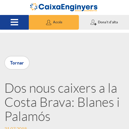
Salta al contingut principal
Accés
Dona't d'alta
P
Tornar
u
Dos nous caixers a la
b
Costa Brava: Blanes i
l
Palamós
i