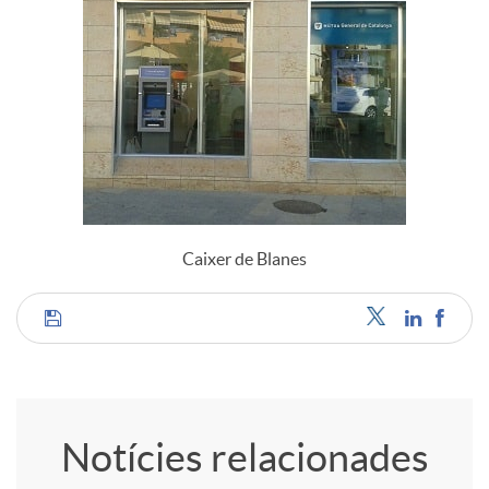
Caixer de Blanes
C
o
Notícies relacionades
m