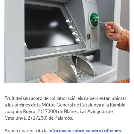
c
o
n
t
i
Fruit del seu acord de col·laboració, els caixers estan ubicats
a les oficines de la Mútua General de Catalunya a la Rambla
n
Joaquim Ruyra, 2 (17300) de Blanes; i a l'Avinguda de
Catalunya, 2 (17230) de Palamós.
g
Aquí trobareu tota la
informació sobre caixers i oficines
.