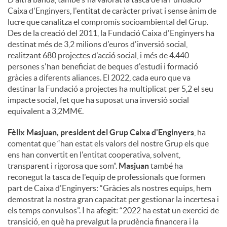
Caixa d'Enginyers, l'entitat de caràcter privat i sense ànim de
lucre que canalitza el compromís socioambiental del Grup.
Des de la creació del 2011, la Fundació Caixa d'Enginyers ha
destinat més de 3,2 milions d'euros d'inversió social,
realitzant 680 projectes d'acció social, i més de 4.440
persones s'han beneficiat de beques d'estudi i formació
gràcies a diferents aliances. El 2022, cada euro que va
destinar la Fundació a projectes ha multiplicat per 5,2 el seu
impacte social, fet que ha suposat una inversió social
equivalent a 3,2MM€.
Fèlix Masjuan, president del Grup Caixa d'Enginyers
, ha
comentat que “han estat els valors del nostre Grup els que
ens han convertit en l'entitat cooperativa, solvent,
transparent i rigorosa que som”.
Masjuan
també ha
reconegut la tasca de l'equip de professionals que formen
part de Caixa d'Enginyers: “Gràcies als nostres equips, hem
demostrat la nostra gran capacitat per gestionar la incertesa i
els temps convulsos”. I ha afegit: “2022 ha estat un exercici de
transició, en què ha prevalgut la prudència financera i la