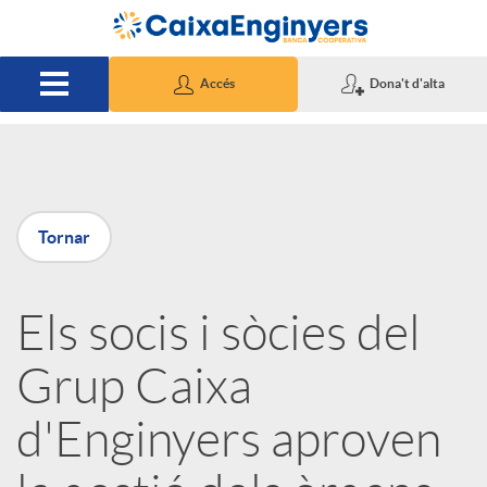
Salta al contingut principal
Accés
Dona't d'alta
P
Tornar
u
Els socis i sòcies del
b
Grup Caixa
l
d'Enginyers aproven
i