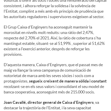
voluntat d'oferir als socis i sòcies una remuneració del capital
consistent, i alhora reforçar la solidesa i la solvència de
l'Entitat, complint a més amb els principis de prudència que
les autoritats reguladores i supervisores exigeixen al sector.
El Grup Caixa d'Enginyers ha aconseguit mantenir la
morositat en nivells molt reduïts: una ràtio del 2,47%,
respecte del 2,70% el 2021. Així, la ràtio de cobertura s'ha
mantingut estable, situant-se al 51,99% , superior al 51,62%
existent a l'exercici anterior, després de reforçar les
provisions.
D'aquesta manera, Caixa d'Enginyers, que el passat mes de
maig va llançar la seva campanya de comunicació de
notorietat de marca amb les seves sòcies i socis com a
protagonistes,
segueix creixent de manera sòlida i constant
recolzant-se en els seus valors i consolidant el seu model de
banca cooperativa, aconseguint més de 215.000 socis.
Joan Cavallé, director general de Caixa d'Enginyers
, va
destacar la trajectòria de l'Entitat, i la seva capacitat