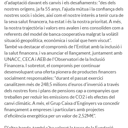
d'adaptació davant els canvis i els desafiaments: “des dels
nostres orígens, ja fa 55 anys, l'ajuda mútua i la confiança dels
nostres socis i sòcies, així com el nostre interès a tenir cura de
la seva salut financera, ha estat i és la nostra prioritat. A més,
la nostra trajectòria i valors ens avalen i ens consoliden com a
referents del model de banca cooperativa malgrat la volàtil
situació geopolítica, econòmica i social que hem viscut”.
També va destacar el compromís de l'Entitat amb la inclusió i
la salut financera, i va anunciar el llançament, juntament amb
UNACC, CECA i AEB de l'Observatori de la Inclusió
Financera. I sobretot, el compromís per continuar
desenvolupant una oferta pionera de productes financers
socialment responsables: “durant el passat exercici
canalitzem més de 248,5 milions d'euros d'inversió a través
dels nostres fons i plans de pensions cap a companyies que
treballen per reduir les emissions de CO2 i els efectes del
canvi climàtic. A més, el Grup Caixa d'Enginyers va concedir
finançament a empreses i particulars amb projectes
d'eficiència energètica per un valor de 2,52M€”.
D'altra banda, també s'ha valorat la tasca de la Fundació