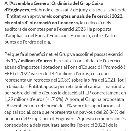
A l'Assemblea General Ordinària del Grup Caixa
d'Enginyers
, celebrada el passat 7 de juny, els socis i sòcies de
l'Entitat van aprovar els
comptes anuals de l'exercici 2022,
els estats d'informació no financera,
la reelecció dels
auditors de comptes per a l'exercici 2023 i la proposta
d'ampliació del Fons d'Educació i Promoció, entre d'altres
punts de l'ordre del dia.
Pel que fa al benefici net, el Grup va assolir el passat exercici
els
11,7 milions d'euros.
El resultat consolidat de l'exercici
abans d'impostos i dotacions al Fons d'Educació i Promoció (
FEP) el 2022 va ser de 14,4 milions d'euros, cosa que
representa un retrocés del 20,3% sobre la xifra del 2021. Tot i
la baixada, l'Entitat aposta per retribuir el capital i mantindrà
per sobre del milió d'euros la dotació al FEP, concretament en
1,29 milions d'euros (+17,6%). Alhora, el Grup ha proposat a
l'Assemblea una retribució del 3% sobre les aportacions al
capital social, cosa que representa un pay-out del 26,84% del
benefici del Grup Caixa d'Enginyers. Aquesta remuneració és
conseqüència dels resultats assolits l'exercici 2022 i de la