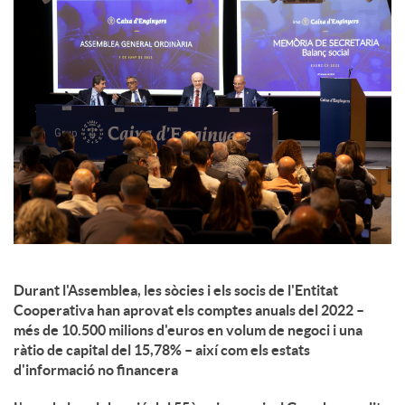
c
o
n
t
i
Durant l'Assemblea, les sòcies i els socis de l'Entitat
Cooperativa han aprovat els comptes anuals del 2022 –
n
més de 10.500 milions d'euros en volum de negoci i una
ràtio de capital del 15,78% – així com els estats
d'informació no financera
g