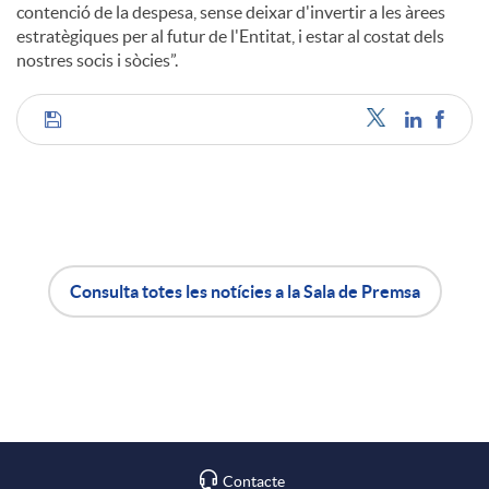
contenció de la despesa, sense deixar d'invertir a les àrees
estratègiques per al futur de l'Entitat, i estar al costat dels
nostres socis i sòcies”.
C
o
m
Consulta totes les notícies a la Sala de Premsa
A
B
p
p
o
a
l
t
Contacte