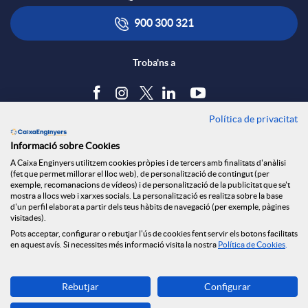
r
i
ó
900 300 321
t
c
n
Troba'ns a
i
a
s
Política de privacitat
Blog
r
Informació sobre Cookies
c
a
Tauler d'anuncis
A Caixa Enginyers utilitzem cookies pròpies i de tercers amb finalitats d'anàlisi
Política de cookies
a
(fet que permet millorar el lloc web), de personalització de contingut (per
Avís legal
exemple, recomanacions de vídeos) i de personalització de la publicitat que se't
i
l
mostra a llocs web i xarxes socials. La personalització es realitza sobre la base
Seguretat Online
d'un perfil elaborat a partir dels teus hàbits de navegació (per exemple, pàgines
X
Privacitat
visitades).
Canal denúncies
Pots acceptar, configurar o rebutjar l'ús de cookies fent servir els botons facilitats
o
a
en aquest avís. Si necessites més informació visita la nostra
Política de Cookies
.
a
Descarrega-la ara
n
d
Rebutjar
Configurar
Banca MOBILE