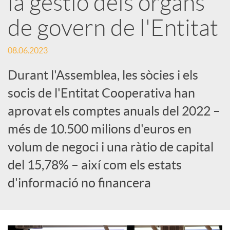
la gestió dels òrgans
de govern de l'Entitat
c
08.06.2023
a
Durant l'Assemblea, les sòcies i els
d
socis de l'Entitat Cooperativa han
aprovat els comptes anuals del 2022 –
o
més de 10.500 milions d'euros en
volum de negoci i una ràtio de capital
r
del 15,78% – així com els estats
d'informació no financera
d
e