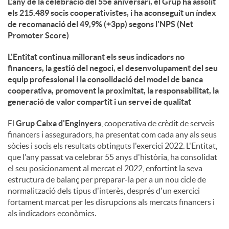
L'any de la celebració del 55è aniversari, el Grup ha assolit
els 215.489 socis cooperativistes, i ha aconseguit un índex
u
de recomanació del 49,9% (+3pp) segons l'NPS (Net
Promoter Score)
t
L'Entitat continua millorant els seus indicadors no
financers, la gestió del negoci, el desenvolupament del seu
equip professional i la consolidació del model de banca
s
cooperativa, promovent la proximitat, la responsabilitat, la
generació de valor compartit i un servei de qualitat
El
Grup Caixa d'Enginyers
, cooperativa de crèdit de serveis
financers i asseguradors, ha presentat com cada any als seus
sòcies i socis els resultats obtinguts l'exercici 2022. L'Entitat,
que l'any passat va celebrar 55 anys d'història, ha consolidat
el seu posicionament al mercat el 2022, enfortint la seva
estructura de balanç per preparar-la per a un nou cicle de
normalització dels tipus d'interès, després d'un exercici
fortament marcat per les disrupcions als mercats financers i
als indicadors econòmics.