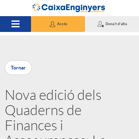
Salta al contingut principal
Accés
Dona't d'alta
P
Tornar
u
Nova edició dels
b
Quaderns de
l
Finances i
i