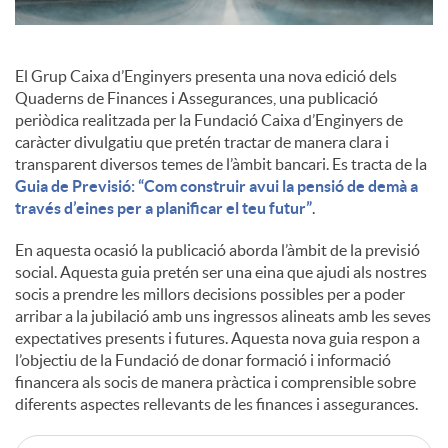
c
El Grup Caixa d’Enginyers presenta una nova edició dels
Quaderns de Finances i Assegurances, una publicació
o
periòdica realitzada per la Fundació Caixa d’Enginyers de
caràcter divulgatiu que pretén tractar de manera clara i
transparent diversos temes de l’àmbit bancari. Es tracta de la
n
Guia de Previsió: “Com construir avui la pensió de demà a
través d’eines per a planificar el teu futur”
.
t
En aquesta ocasió la publicació aborda l’àmbit de la previsió
social. Aquesta guia pretén ser una eina que ajudi als nostres
socis a prendre les millors decisions possibles per a poder
i
arribar a la jubilació amb uns ingressos alineats amb les seves
expectatives presents i futures. Aquesta nova guia respon a
l’objectiu de la Fundació de donar formació i informació
n
financera als socis de manera pràctica i comprensible sobre
diferents aspectes rellevants de les finances i assegurances.
g