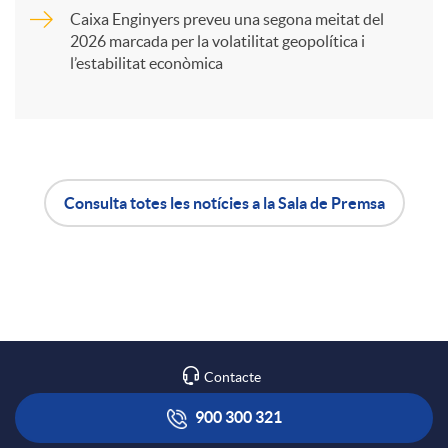
Caixa Enginyers preveu una segona meitat del
i
2026 marcada per la volatilitat geopolítica i
l’estabilitat econòmica
r
a
Consulta totes les notícies a la Sala de Premsa
X
A
B
a
p
o
r
l
t
Contacte
x
i
ó
900 300 321