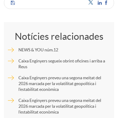
C
u
o
t
Notícies relacionades
m
s
NEWS & YOU núm.12
p
Caixa Enginyers segueix obrint oficines i arriba a
Reus
a
Caixa Enginyers preveu una segona meitat del
2026 marcada per la volatilitat geopolítica i
l’estabilitat econòmica
r
Caixa Enginyers preveu una segona meitat del
2026 marcada per la volatilitat geopolítica i
t
l’estabilitat econòmica